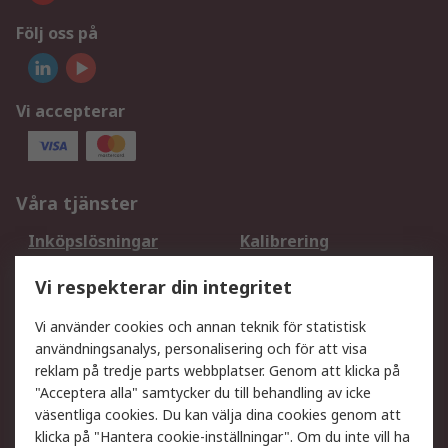
Följ oss på
Vi accepterar
Våra tjänster
Inköpslösningar
Kalibrering
Utökat sortiment
Oljetestning och analys
Vi respekterar din integritet
DesignSpark
Teknisk Support
Ditt lokala säljteam
Exportlösningar
Vi använder cookies och annan teknik för statistisk
användningsanalys, personalisering och för att visa
reklam på tredje parts webbplatser. Genom att klicka på
Support
"Acceptera alla" samtycker du till behandling av icke
Få hjälp
Retur av varor
väsentliga cookies. Du kan välja dina cookies genom att
klicka på "Hantera cookie-inställningar". Om du inte vill ha
Leverans
Spåra din order