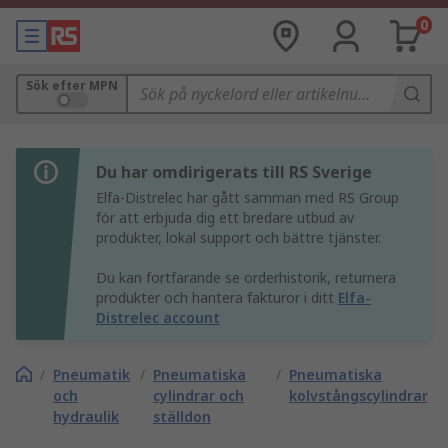
0
Sök efter MPN
Du har omdirigerats till RS Sverige
Elfa-Distrelec har gått samman med RS Group
för att erbjuda dig ett bredare utbud av
produkter, lokal support och bättre tjänster.
Du kan fortfarande se orderhistorik, returnera
produkter och hantera fakturor i ditt
Elfa-
Distrelec account
/
Pneumatik
/
Pneumatiska
/
Pneumatiska
och
cylindrar och
kolvstångscylindrar
hydraulik
ställdon