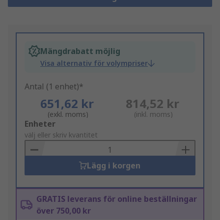
Mängdrabatt möjlig
Visa alternativ för volympriser
Antal (1 enhet)*
651,62 kr
814,52 kr
(exkl. moms)
(inkl. moms)
Add
Enheter
to
välj eller skriv kvantitet
Basket
Lägg i korgen
GRATIS leverans för online beställningar
över 750,00 kr