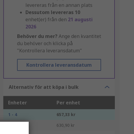
levereras från en annan plats
Dessutom levereras
10
enhet(er) från den
21 augusti
2026
Behöver du mer?
Ange den kvantitet
du behöver och klicka på
"Kontrollera leveransdatum"
Kontrollera leveransdatum
Alternativ för att köpa i bulk
Enheter
Per enhet
1 - 4
657,33 kr
5 - 9
630,90 kr