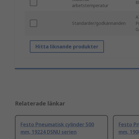
8
arbetstemperatur
A
Standarder/godkännanden
P
G
Hitta liknande produkter
Relaterade länkar
Festo Pneumatisk cylinder 500
Festo Pn
mm, 19224 DSNU serien
mm, 190