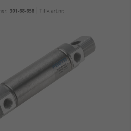
mer
:
301-68-658
Tillv. art.nr
: