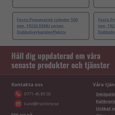
Festo Pneumatisk cylinder 500
Festo Pn
mm, 19226 DSNU serien,
mm, 192
Dubbelverkandeeffektiv
Dubbelv
Håll dig uppdaterad om våra
senaste produkter och tjänster
Kontakta oss
Våra tjän
0771-45 89 00
Inköpslö
Kalibreri
kund@rsonline.se
Utökat s
Följ oss på