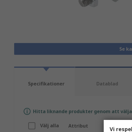
Se k
Specifikationer
Datablad
Hitta liknande produkter genom att välja e
Välj alla
Attribut
V
Vi respe