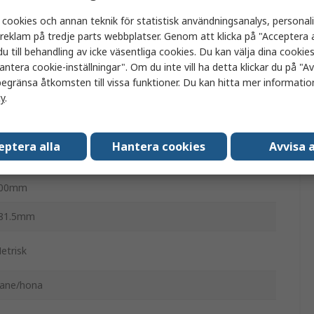
esto
 cookies och annan teknik för statistisk användningsanalys, personal
a reklam på tredje parts webbplatser. Genom att klicka på "Acceptera a
SNU
u till behandling av icke väsentliga cookies. Du kan välja dina cooki
antera cookie-inställningar". Om du inte vill ha detta klickar du på "Avv
neumatisk cylinder
egränsa åtkomsten till vissa funktioner. Du kan hitta mer information
cy
.
9220
ramsida, Baksida, Fläns, Direkt, Svängbar, Fot
eptera alla
Hantera cookies
Avvisa a
lastomer
00mm
81.5mm
etrisk
ane/hona