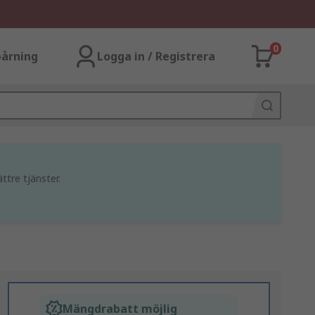
0
årning
Logga in / Registrera
ttre tjänster.
Mängdrabatt möjlig