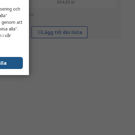
10 +
604,69 kr
isering och
*vägledande pris
lla"
es genom att
isa alla".
Lägg till din lista
 i vår
lla