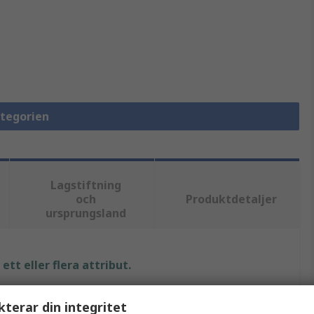
ategorien
Lagstiftning
och
Produktdetaljer
ursprungsland
tt eller flera attribut.
ärde
kterar din integritet