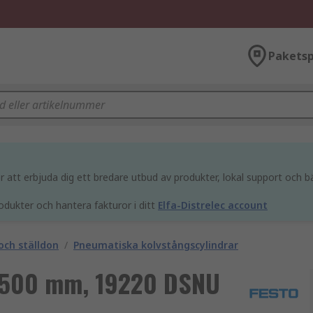
Paketsp
att erbjuda dig ett bredare utbud av produkter, lokal support och bä
odukter och hantera fakturor i ditt
Elfa-Distrelec account
och ställdon
/
Pneumatiska kolvstångscylindrar
r 500 mm, 19220 DSNU