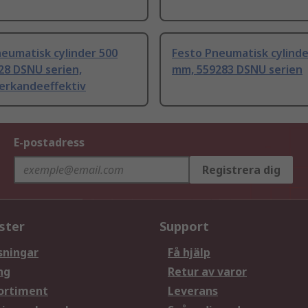
eumatisk cylinder 500
Festo Pneumatisk cylinde
28 DSNU serien,
mm, 559283 DSNU serien
erkandeeffektiv
E-postadress
Registrera dig
ster
Support
sningar
Få hjälp
ng
Retur av varor
ortiment
Leverans