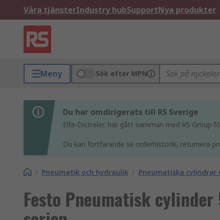
Våra tjänster
Industry hub
Support
Nya produkter
Meny
Sök efter MPN
Du har omdirigerats till RS Sverige
Elfa-Distrelec har gått samman med RS Group för 
Du kan fortfarande se orderhistorik, returnera pr
/
Pneumatik och hydraulik
/
Pneumatiska cylindrar 
Festo Pneumatisk cylinde
serien