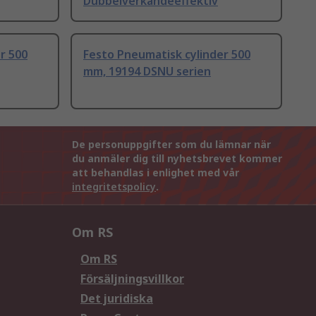
Dubbelverkandeeffektiv
r 500
Festo Pneumatisk cylinder 500
mm, 19194 DSNU serien
De personuppgifter som du lämnar när
du anmäler dig till nyhetsbrevet kommer
att behandlas i enlighet med vår
integritetspolicy
.
Om RS
Om RS
Försäljningsvillkor
Det juridiska