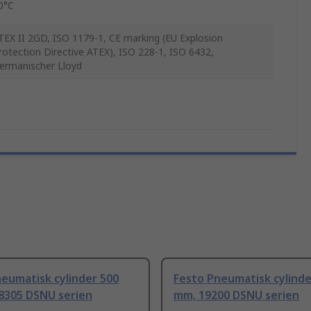
0°C
TEX II 2GD, ISO 1179-1, CE marking (EU Explosion
rotection Directive ATEX), ISO 228-1, ISO 6432,
ermanischer Lloyd
eumatisk cylinder 500
Festo Pneumatisk cylinde
8305 DSNU serien
mm, 19200 DSNU serien