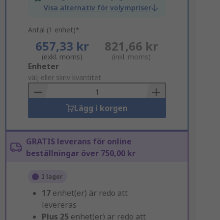
Visa alternativ för volympriser
Antal (1 enhet)*
657,33 kr
821,66 kr
(exkl. moms)
(inkl. moms)
Add
Enheter
to
välj eller skriv kvantitet
Basket
Lägg i korgen
GRATIS leverans för online
beställningar över 750,00 kr
I lager
17
enhet(er) är redo att
levereras
Plus
25
enhet(er) är redo att