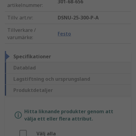
301-68-656
artikelnummer
:
Tillv. art.nr
:
DSNU-25-300-P-A
Tillverkare /
Festo
varumärke
:
Specifikationer
Datablad
Lagstiftning och ursprungsland
Produktdetaljer
Hitta liknande produkter genom att
välja ett eller flera attribut.
Välj alla