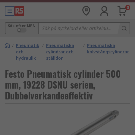
0
Sök efter MPN
/
Pneumatik
/
Pneumatiska
/
Pneumatiska
och
cylindrar och
kolvstångscylindrar
hydraulik
ställdon
Festo Pneumatisk cylinder 500
mm, 19228 DSNU serien,
Dubbelverkandeeffektiv