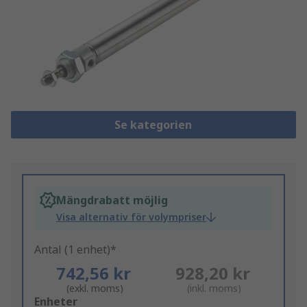
Se kategorien
Mängdrabatt möjlig
Visa alternativ för volympriser
Antal (1 enhet)*
742,56 kr
928,20 kr
(exkl. moms)
(inkl. moms)
Add
Enheter