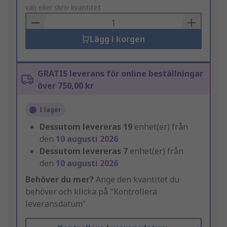
to
välj eller skriv kvantitet
Basket
Lägg i korgen
GRATIS leverans för online beställningar
över 750,00 kr
I lager
Dessutom levereras
19
enhet(er) från
den
10 augusti 2026
Dessutom levereras
7
enhet(er) från
den
10 augusti 2026
Behöver du mer?
Ange den kvantitet du
behöver och klicka på "Kontrollera
leveransdatum"