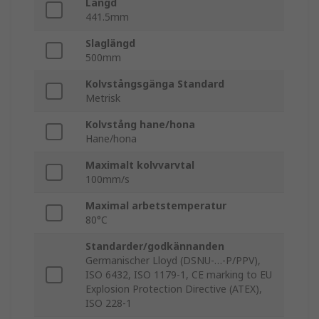
Längd
441.5mm
Slaglängd
500mm
Kolvstångsgänga Standard
Metrisk
Kolvstång hane/hona
Hane/hona
Maximalt kolvvarvtal
100mm/s
Maximal arbetstemperatur
80°C
Standarder/godkännanden
Germanischer Lloyd (DSNU-…-P/PPV),
ISO 6432, ISO 1179-1, CE marking to EU
Explosion Protection Directive (ATEX),
ISO 228-1