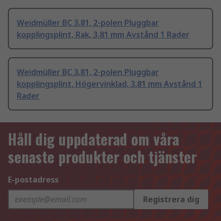
Weidmüller BC 3.81, 2-polen Pluggbar
kopplingsplint, Rak, 3.81 mm Avstånd 1 Rader
Weidmüller BC 3.81, 2-polen Pluggbar
kopplingsplint, Högervinklad, 3.81 mm Avstånd 1
Rader
Håll dig uppdaterad om våra
senaste produkter och tjänster
E-postadress
Registrera dig