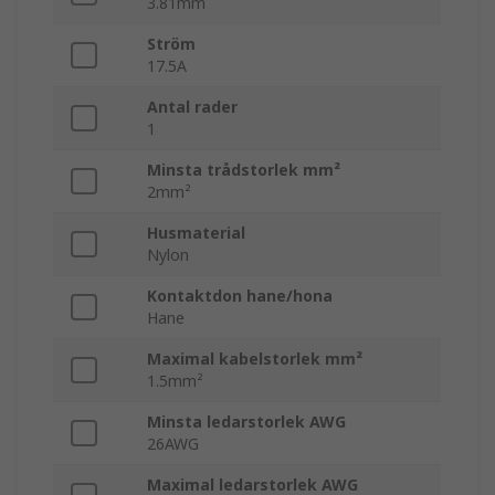
3.81mm
Ström
17.5A
Antal rader
1
Minsta trådstorlek mm²
2mm²
Husmaterial
Nylon
Kontaktdon hane/hona
Hane
Maximal kabelstorlek mm²
1.5mm²
Minsta ledarstorlek AWG
26AWG
Maximal ledarstorlek AWG