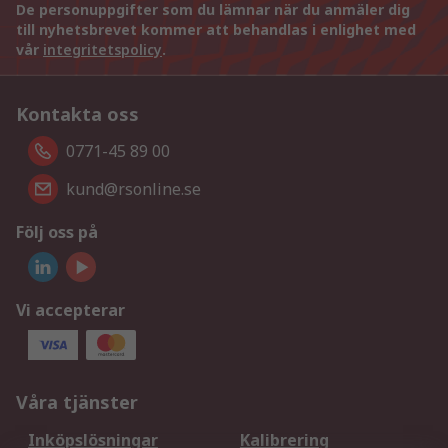
De personuppgifter som du lämnar när du anmäler dig
till nyhetsbrevet kommer att behandlas i enlighet med
vår
integritetspolicy
.
Kontakta oss
0771-45 89 00
kund@rsonline.se
Följ oss på
Vi accepterar
Våra tjänster
Inköpslösningar
Kalibrering