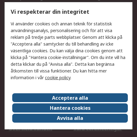
Utökat sortiment
Oljetestning och analys
Vi respekterar din integritet
DesignSpark
Teknisk Support
Ditt lokala säljteam
Exportlösningar
Vi använder cookies och annan teknik för statistisk
användningsanalys, personalisering och för att visa
reklam på tredje parts webbplatser. Genom att klicka på
Support
"Acceptera alla" samtycker du till behandling av icke
Få hjälp
Retur av varor
väsentliga cookies. Du kan välja dina cookies genom att
klicka på "Hantera cookie-inställningar". Om du inte vill ha
Leverans
Spåra din order
detta klickar du på "Avvisa alla". Detta kan begränsa
Begär en fakturakopi
Fördelar med RS-konto
åtkomsten till vissa funktioner. Du kan hitta mer
Betalningsalternativ
Okdo
information i vår
cookie policy
.
Om RS
Acceptera alla
Om RS
Försäljningsvillkor
Hantera cookies
Det juridiska
Press Centre
Avvisa alla
Jobba hos RS
ESG
Över hela världen
Våra certificeringar