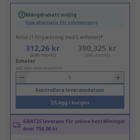
Mängdrabatt möjlig
Visa alternativ för volympriser
Antal (1 förpackning med 5 enheter)*
312,26 kr
390,325 kr
(exkl. moms)
(inkl. moms)
Add
Enheter
to
välj eller skriv kvantitet
Basket
Kontrollera leveransdatum
Lägg i korgen
GRATIS leverans för online beställningar
över 750,00 kr