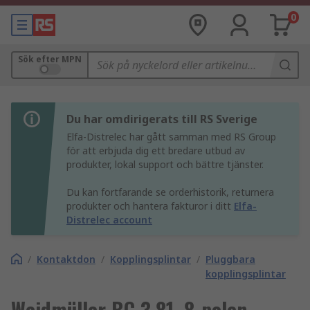
0
Sök efter MPN
Du har omdirigerats till RS Sverige
Elfa-Distrelec har gått samman med RS Group
för att erbjuda dig ett bredare utbud av
produkter, lokal support och bättre tjänster.
Du kan fortfarande se orderhistorik, returnera
produkter och hantera fakturor i ditt
Elfa-
Distrelec account
/
Kontaktdon
/
Kopplingsplintar
/
Pluggbara
kopplingsplintar
Weidmüller BC 3.81, 8-polen