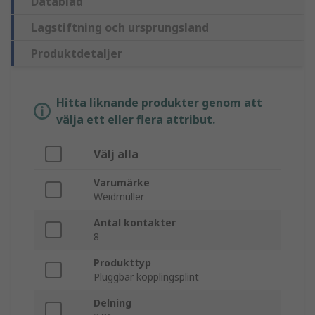
Datablad
Lagstiftning och ursprungsland
Produktdetaljer
Hitta liknande produkter genom att
välja ett eller flera attribut.
Välj alla
Varumärke
Weidmüller
Antal kontakter
8
Produkttyp
Pluggbar kopplingsplint
Delning