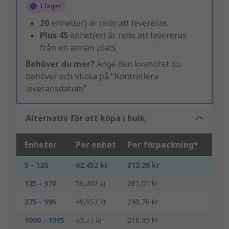
I lager
20
enhet(er) är redo att levereras
Plus
45
enhet(er) är redo att levereras
från en annan plats
Behöver du mer?
Ange den kvantitet du
behöver och klicka på "Kontrollera
leveransdatum"
Alternativ för att köpa i bulk
Enheter
Per enhet
Per förpackning*
5 - 120
62,452 kr
312,26 kr
125 - 370
56,202 kr
281,01 kr
375 - 995
49,952 kr
249,76 kr
1000 - 1995
43,77 kr
218,85 kr