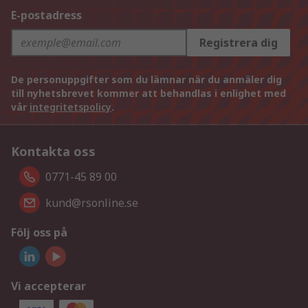
E-postadress
Registrera dig
De personuppgifter som du lämnar när du anmäler dig
till nyhetsbrevet kommer att behandlas i enlighet med
vår
integritetspolicy
.
Kontakta oss
0771-45 89 00
kund@rsonline.se
Följ oss på
Vi accepterar