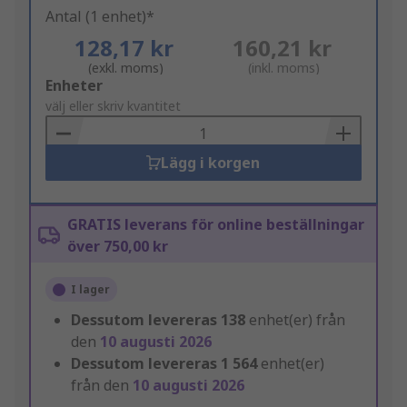
Antal (1 enhet)*
128,17 kr
160,21 kr
(exkl. moms)
(inkl. moms)
Add
Enheter
to
välj eller skriv kvantitet
Basket
Lägg i korgen
GRATIS leverans för online beställningar
över 750,00 kr
I lager
Dessutom levereras
138
enhet(er) från
den
10 augusti 2026
Dessutom levereras
1 564
enhet(er)
från den
10 augusti 2026