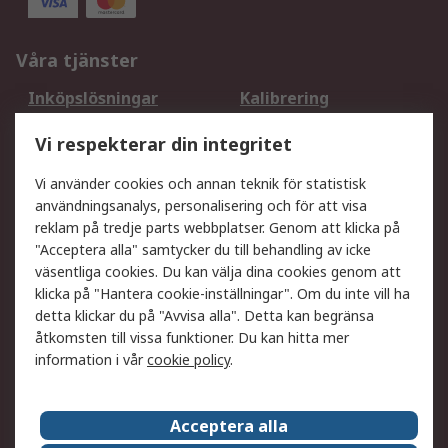
Våra tjänster
Inköpslösningar
Kalibrering
Utökat sortiment
Oljetestning och analys
Vi respekterar din integritet
DesignSpark
Teknisk Support
Ditt lokala säljteam
Exportlösningar
Vi använder cookies och annan teknik för statistisk
användningsanalys, personalisering och för att visa
reklam på tredje parts webbplatser. Genom att klicka på
Support
"Acceptera alla" samtycker du till behandling av icke
Få hjälp
Retur av varor
väsentliga cookies. Du kan välja dina cookies genom att
klicka på "Hantera cookie-inställningar". Om du inte vill ha
Leverans
Spåra din order
detta klickar du på "Avvisa alla". Detta kan begränsa
Begär en fakturakopi
Fördelar med RS-konto
åtkomsten till vissa funktioner. Du kan hitta mer
Betalningsalternativ
Okdo
information i vår
cookie policy
.
Om RS
Acceptera alla
Om RS
Försäljningsvillkor