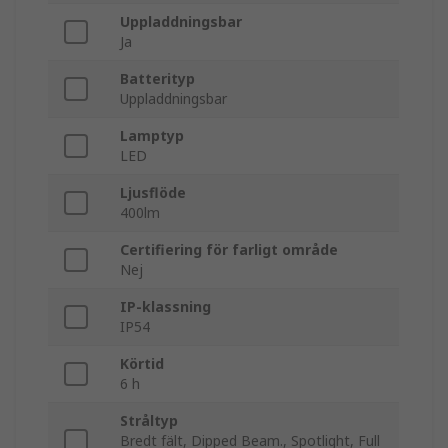
Uppladdningsbar
Ja
Batterityp
Uppladdningsbar
Lamptyp
LED
Ljusflöde
400lm
Certifiering för farligt område
Nej
IP-klassning
IP54
Körtid
6 h
Stråltyp
Bredt fält, Dipped Beam., Spotlight, Full