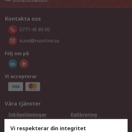
Kontakta oss
0771-45 89 00
kund@rsonline.se
Följ oss på
Vi accepterar
Våra tjänster
Inköpslösningar
Kalibrering
Utökat sortiment
Oljetestning och analys
Vi respekterar din integritet
DesignSpark
Teknisk Support