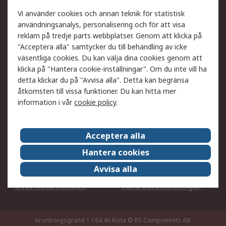
Ditt lokala säljteam
Exportlösningar
Vi använder cookies och annan teknik för statistisk
användningsanalys, personalisering och för att visa
reklam på tredje parts webbplatser. Genom att klicka på
Support
"Acceptera alla" samtycker du till behandling av icke
Få hjälp
Retur av varor
väsentliga cookies. Du kan välja dina cookies genom att
klicka på "Hantera cookie-inställningar". Om du inte vill ha
Leverans
Spåra din order
detta klickar du på "Avvisa alla". Detta kan begränsa
Begär en fakturakopi
Fördelar med RS-konto
åtkomsten till vissa funktioner. Du kan hitta mer
Betalningsalternativ
Okdo
information i vår
cookie policy
.
Om RS
Acceptera alla
Om RS
Försäljningsvillkor
Hantera cookies
Det juridiska
Press Centre
Avvisa alla
Jobba hos RS
ESG
Över hela världen
Våra certificeringar
Kronborgsgränd 1 164 46 Kista
© RS Components AB