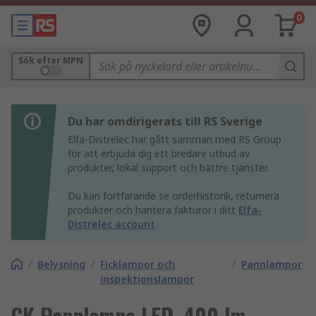
0
Sök efter MPN
Du har omdirigerats till RS Sverige
Elfa-Distrelec har gått samman med RS Group
för att erbjuda dig ett bredare utbud av
produkter, lokal support och bättre tjänster.
Du kan fortfarande se orderhistorik, returnera
produkter och hantera fakturor i ditt
Elfa-
Distrelec account
/
Belysning
/
Ficklampor och
/
Pannlampor
inspektionslampor
CK Pannlampa LED, 400 lm