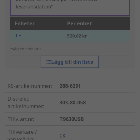
leveransdatum"
Enheter
Per enhet
1 +
520,02 kr
*vägledande pris
Lägg till din lista
RS-artikelnummer
:
288-6291
Distrelec
303-80-058
artikelnummer
:
Tillv. art.nr
:
T9630USB
Tillverkare /
CK
varumärke
: