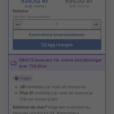
520,02 kr
650,02 kr
(exkl. moms)
(inkl. moms)
Add
Enheter
to
välj eller skriv kvantitet
Basket
Kontrollera leveransdatum
Lägg i korgen
GRATIS leverans för online beställningar
över 750,00 kr
I lager
281
enhet(er) är redo att levereras
Plus
91
enhet(er) är redo att levereras
från en annan plats
Behöver du mer?
Ange den kvantitet du
behöver och klicka på "Kontrollera