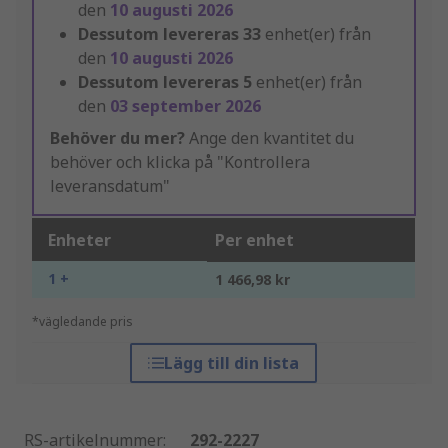
den
10 augusti 2026
Dessutom levereras
33
enhet(er) från
den
10 augusti 2026
Dessutom levereras
5
enhet(er) från
den
03 september 2026
Behöver du mer?
Ange den kvantitet du
behöver och klicka på "Kontrollera
leveransdatum"
Enheter
Per enhet
1 +
1 466,98 kr
*vägledande pris
Lägg till din lista
RS-artikelnummer
:
292-2227