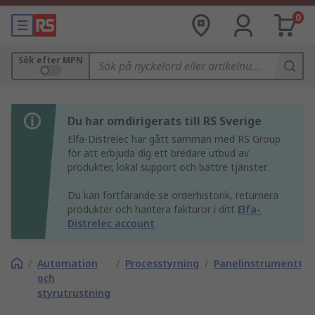
0
Sök efter MPN
Du har omdirigerats till RS Sverige
Elfa-Distrelec har gått samman med RS Group
för att erbjuda dig ett bredare utbud av
produkter, lokal support och bättre tjänster.
Du kan fortfarande se orderhistorik, returnera
produkter och hantera fakturor i ditt
Elfa-
Distrelec account
/
Automation
/
Processtyrning
/
Panelinstrumenttill
och
styrutrustning