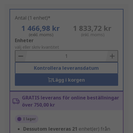
Antal (1 enhet)*
1 466,98 kr
1 833,72 kr
(exkl. moms)
(inkl. moms)
Add
Enheter
to
välj eller skriv kvantitet
Basket
Kontrollera leveransdatum
Lägg i korgen
GRATIS leverans för online beställningar
över 750,00 kr
I lager
Dessutom levereras
21
enhet(er) från