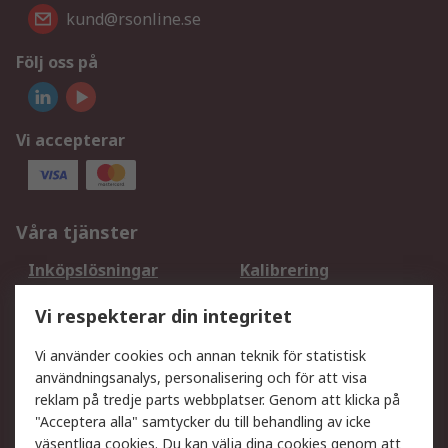
kund@rsonline.se
Följ oss på
Vi accepterar
Våra tjänster
Inköpslösningar
Kalibrering
Utökat sortiment
Oljetestning och analys
Vi respekterar din integritet
DesignSpark
Teknisk Support
Ditt lokala säljteam
Exportlösningar
Vi använder cookies och annan teknik för statistisk
användningsanalys, personalisering och för att visa
reklam på tredje parts webbplatser. Genom att klicka på
Support
"Acceptera alla" samtycker du till behandling av icke
Få hjälp
Retur av varor
väsentliga cookies. Du kan välja dina cookies genom att