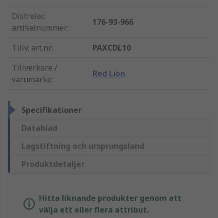
Distrelec
176-93-966
artikelnummer
:
Tillv. art.nr
:
PAXCDL10
Tillverkare /
Red Lion
varumärke
:
Specifikationer
Datablad
Lagstiftning och ursprungsland
Produktdetaljer
Hitta liknande produkter genom att
välja ett eller flera attribut.