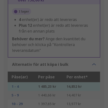
över 750,00 kr
I lager
4
enhet(er) är redo att levereras
Plus
12
enhet(er) är redo att levereras
från en annan plats
Behöver du mer?
Ange den kvantitet du
behöver och klicka på "Kontrollera
leveransdatum"
Alternativ för att köpa i bulk
Påse(ar)
Per påse
Per enhet*
1 - 4
1 485,23 kr
14,852 kr
5 - 9
1 440,66 kr
14,407 kr
10 - 29
1 397,65 kr
13,977 kr