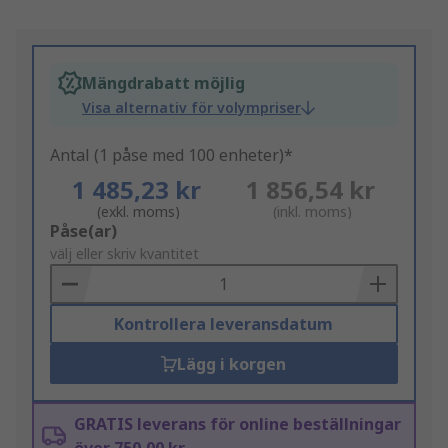
Mängdrabatt möjlig
Visa alternativ för volympriser
Antal (1 påse med 100 enheter)*
1 485,23 kr
1 856,54 kr
(exkl. moms)
(inkl. moms)
Add
Påse(ar)
to
välj eller skriv kvantitet
Basket
Kontrollera leveransdatum
Lägg i korgen
GRATIS leverans för online beställningar