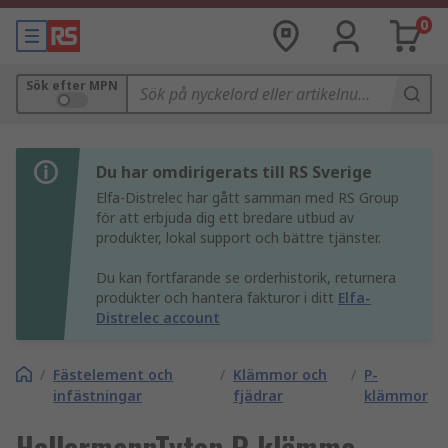
0
Sök efter MPN
Du har omdirigerats till RS Sverige
Elfa-Distrelec har gått samman med RS Group
för att erbjuda dig ett bredare utbud av
produkter, lokal support och bättre tjänster.
Du kan fortfarande se orderhistorik, returnera
produkter och hantera fakturor i ditt
Elfa-
Distrelec account
/
Fästelement och
/
Klämmor och
/
P-
infästningar
fjädrar
klämmor
HellermannTyton P-klämma,