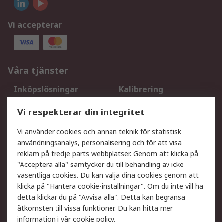
Vi accepterar
Våra tjänster
Inköpslösningar
Kalibrering
Utökat sortiment
Oljetestning och analys
Vi respekterar din integritet
DesignSpark
Teknisk Support
Ditt lokala säljteam
Exportlösningar
Vi använder cookies och annan teknik för statistisk
användningsanalys, personalisering och för att visa
reklam på tredje parts webbplatser. Genom att klicka på
Support
"Acceptera alla" samtycker du till behandling av icke
Få hjälp
Retur av varor
väsentliga cookies. Du kan välja dina cookies genom att
klicka på "Hantera cookie-inställningar". Om du inte vill ha
Leverans
Spåra din order
detta klickar du på "Avvisa alla". Detta kan begränsa
Begär en fakturakopi
Fördelar med RS-konto
åtkomsten till vissa funktioner. Du kan hitta mer
Betalningsalternativ
Okdo
information i vår
cookie policy
.