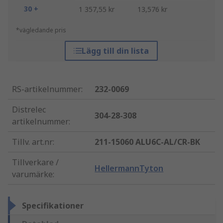
30 +
1 357,55 kr
13,576 kr
*vägledande pris
Lägg till din lista
RS-artikelnummer
:
232-0069
Distrelec
304-28-308
artikelnummer
:
Tillv. art.nr
:
211-15060 ALU6C-AL/CR-BK
Tillverkare /
HellermannTyton
varumärke
:
Specifikationer