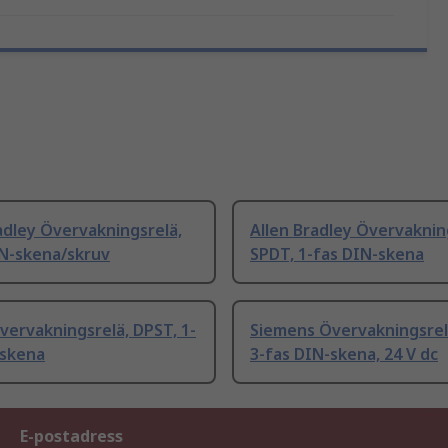
adley Övervakningsrelä,
Allen Bradley Övervaknin
N-skena/skruv
SPDT, 1-fas DIN-skena
vervakningsrelä, DPST, 1-
Siemens Övervakningsrel
-skena
3-fas DIN-skena, 24 V dc
E-postadress