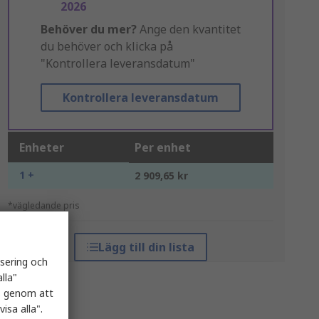
2026
Behöver du mer?
Ange den kvantitet
du behöver och klicka på
"Kontrollera leveransdatum"
Kontrollera leveransdatum
Enheter
Per enhet
1 +
2 909,65 kr
*vägledande pris
Lägg till din lista
isering och
lla"
es genom att
isa alla".