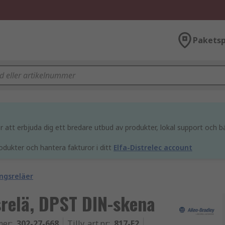
Paketsp
att erbjuda dig ett bredare utbud av produkter, lokal support och bä
odukter och hantera fakturor i ditt
Elfa-Distrelec account
ngsreläer
srelä, DPST DIN-skena
mer
:
302-27-668
Tillv. art.nr
:
817-E2