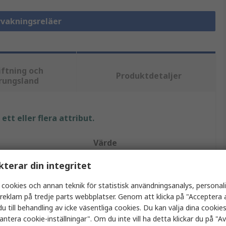
rvakningsreläer
iftning och
Produktdetaljer
rungsland
tt eller flera attribut.
Värde
kterar din integritet
Allen Bradley
Övervakningsrelä
 cookies och annan teknik för statistisk användningsanalys, personal
a reklam på tredje parts webbplatser. Genom att klicka på "Acceptera a
DPST
u till behandling av icke väsentliga cookies. Du kan välja dina cooki
antera cookie-inställningar". Om du inte vill ha detta klickar du på "Avv