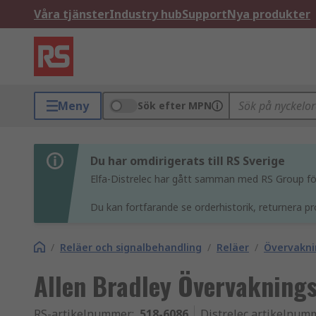
Våra tjänster
Industry hub
Support
Nya produkter
Meny
Sök efter MPN
Du har omdirigerats till RS Sverige
Elfa-Distrelec har gått samman med RS Group för 
Du kan fortfarande se orderhistorik, returnera pr
/
Reläer och signalbehandling
/
Reläer
/
Övervakni
Allen Bradley Övervakning
RS-artikelnummer
:
518-6086
Distrelec artikelnum