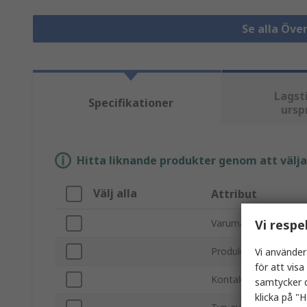
Se alla Öve
Lagst
Specifikationer
ursp
Hitta liknande produkter genom att välja e
Välj alla
Attribut
Vi respe
Varumärke
Produkttyp
Vi använder
för att vis
Kontaktkonfiguration
samtycker d
klicka på "H