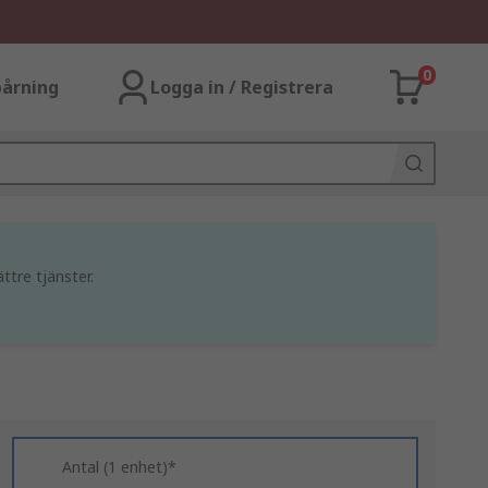
0
årning
Logga in / Registrera
ttre tjänster.
Antal (1 enhet)*