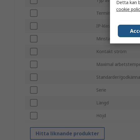
Typ av fäste
Detta kan b
cookie poli
Terminaltyp
IP-klassning
Acc
Minsta arbetsstempe
Kontakt ström
Maximal arbetstempe
Standarder/godkänn
Serie
Längd
Höjd
Hitta liknande produkter