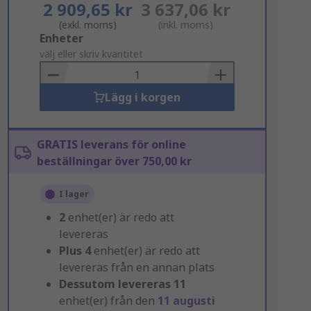
2 909,65 kr
3 637,06 kr
(exkl. moms)
(inkl. moms)
Add
Enheter
to
välj eller skriv kvantitet
Basket
Lägg i korgen
GRATIS leverans för online
beställningar över 750,00 kr
I lager
2
enhet(er) är redo att
levereras
Plus
4
enhet(er) är redo att
levereras från en annan plats
Dessutom levereras
11
enhet(er) från den
11 augusti