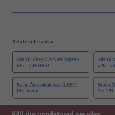
Relaterade länkar
Allen Bradley Övervakningsrelä,
Allen Br
DPST DIN-skena
3PDT DI
Eaton Övervakningsrelä, DPST
Finder Ö
DIN-skena
fas DIN
Håll dig uppdaterad om våra