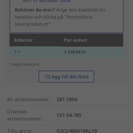
den
21 oktober 2026
Behöver du mer?
Ange den kvantitet du
behöver och klicka på "Kontrollera
leveransdatum"
Enheter
Per enhet
1 +
1 338,06 kr
*vägledande pris
Lägg till din lista
RS-artikelnummer
:
287-1894
Distrelec
137-54-785
artikelnummer
:
Tillv. art.nr
:
G2CU400V10AL10