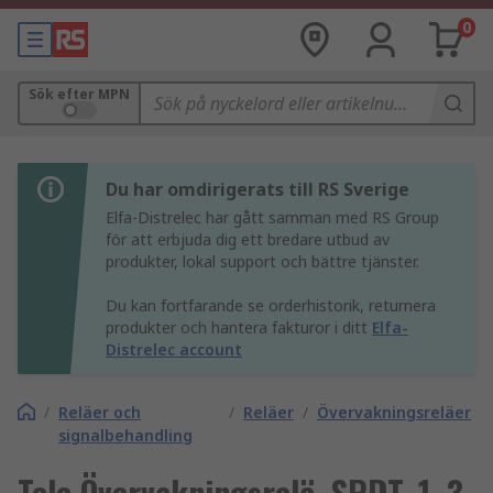
0
Sök efter MPN
Du har omdirigerats till RS Sverige
Elfa-Distrelec har gått samman med RS Group
för att erbjuda dig ett bredare utbud av
produkter, lokal support och bättre tjänster.
Du kan fortfarande se orderhistorik, returnera
produkter och hantera fakturor i ditt
Elfa-
Distrelec account
/
Reläer och
/
Reläer
/
Övervakningsreläer
signalbehandling
Tele Övervakningsrelä, SPDT, 1, 3-