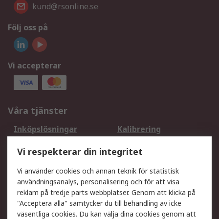
kund@rsonline.se
Följ oss på
Vi accepterar
Våra tjänster
Inköpslösningar
Kalibrering
Utökat sortiment
Oljetestning och analys
Vi respekterar din integritet
DesignSpark
Teknisk Support
Ditt lokala säljteam
Exportlösningar
Vi använder cookies och annan teknik för statistisk
användningsanalys, personalisering och för att visa
reklam på tredje parts webbplatser. Genom att klicka på
Support
"Acceptera alla" samtycker du till behandling av icke
Få hjälp
Retur av varor
väsentliga cookies. Du kan välja dina cookies genom att