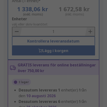
Antal (1 enhet)*
1 338,06 kr
1 672,58 kr
(exkl. moms)
(inkl. moms)
Add
Enheter
to
välj eller skriv kvantitet
Basket
Kontrollera leveransdatum
Lägg i korgen
GRATIS leverans för online beställningar
över 750,00 kr
I lager
Dessutom levereras
1
enhet(er) från
den
10 augusti 2026
Dessutom levereras
6
enhet(er) från