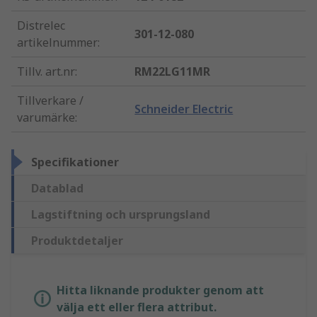
Distrelec
301-12-080
artikelnummer
:
Tillv. art.nr
:
RM22LG11MR
Tillverkare /
Schneider Electric
varumärke
:
Specifikationer
Datablad
Lagstiftning och ursprungsland
Produktdetaljer
Hitta liknande produkter genom att
välja ett eller flera attribut.