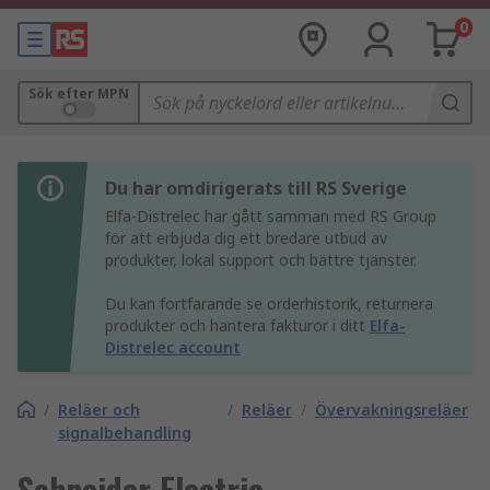
0
Sök efter MPN
Du har omdirigerats till RS Sverige
Elfa-Distrelec har gått samman med RS Group
för att erbjuda dig ett bredare utbud av
produkter, lokal support och bättre tjänster.
Du kan fortfarande se orderhistorik, returnera
produkter och hantera fakturor i ditt
Elfa-
Distrelec account
/
Reläer och
/
Reläer
/
Övervakningsreläer
signalbehandling
Schneider Electric