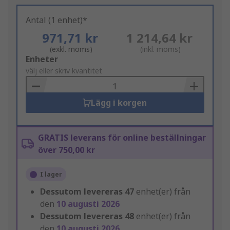
Antal (1 enhet)*
971,71 kr
1 214,64 kr
(exkl. moms)
(inkl. moms)
Add
Enheter
to
välj eller skriv kvantitet
Basket
Lägg i korgen
GRATIS leverans för online beställningar
över 750,00 kr
I lager
Dessutom levereras
47
enhet(er) från
den
10 augusti 2026
Dessutom levereras
48
enhet(er) från
den
10 augusti 2026