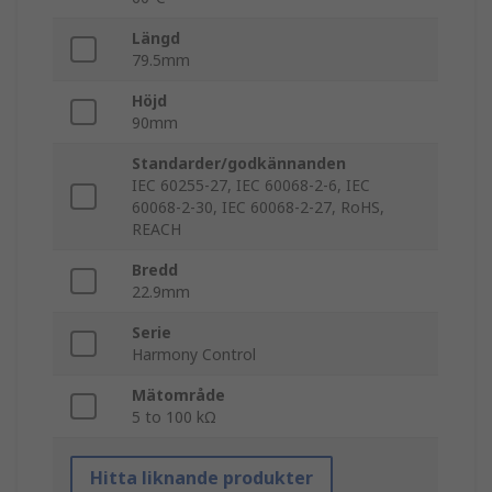
Längd
79.5mm
Höjd
90mm
Standarder/godkännanden
IEC 60255-27, IEC 60068-2-6, IEC
60068-2-30, IEC 60068-2-27, RoHS,
REACH
Bredd
22.9mm
Serie
Harmony Control
Mätområde
5 to 100 kΩ
Hitta liknande produkter