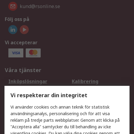
kund@rsonline.se
Följ oss på
Vi accepterar
Våra tjänster
Inköpslösningar
Kalibrering
Utökat sortiment
Oljetestning och analys
Vi respekterar din integritet
DesignSpark
Teknisk Support
Ditt lokala säljteam
Exportlösningar
Vi använder cookies och annan teknik för statistisk
användningsanalys, personalisering och för att visa
reklam på tredje parts webbplatser. Genom att klicka på
Support
"Acceptera alla" samtycker du till behandling av icke
Få hjälp
Retur av varor
väsentliga cookies. Du kan välja dina cookies genom att