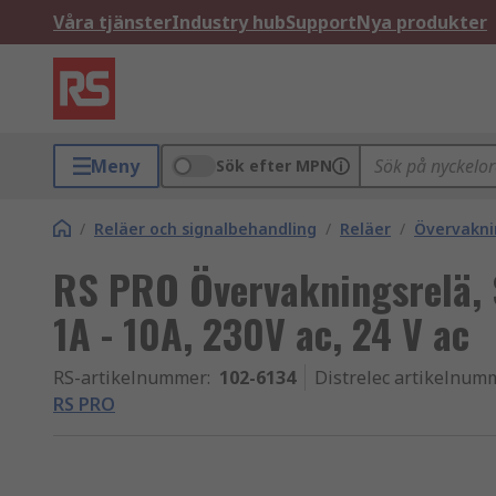
Våra tjänster
Industry hub
Support
Nya produkter
Meny
Sök efter MPN
/
Reläer och signalbehandling
/
Reläer
/
Övervakni
RS PRO Övervakningsrelä, S
1A - 10A, 230V ac, 24 V ac
RS-artikelnummer
:
102-6134
Distrelec artikelnum
RS PRO