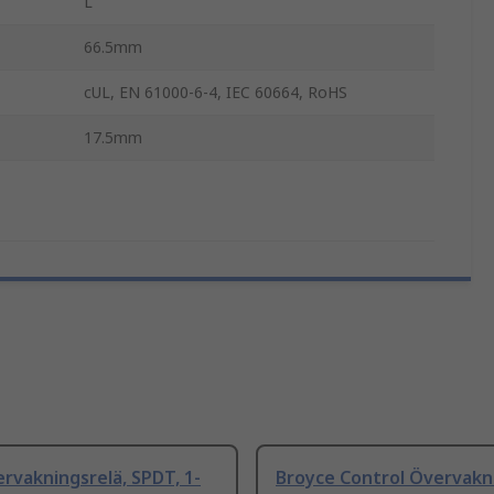
L
66.5mm
cUL, EN 61000-6-4, IEC 60664, RoHS
17.5mm
rvakningsrelä, SPDT, 1-
Broyce Control Övervakni