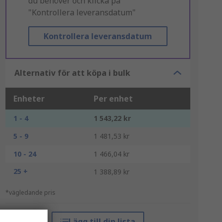
du behöver och klicka på
"Kontrollera leveransdatum"
Kontrollera leveransdatum
Alternativ för att köpa i bulk
Enheter
Per enhet
1 - 4
1 543,22 kr
5 - 9
1 481,53 kr
10 - 24
1 466,04 kr
25 +
1 388,89 kr
*vägledande pris
Lägg till din lista