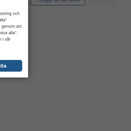
isering och
lla"
es genom att
isa alla".
 i vår
lla