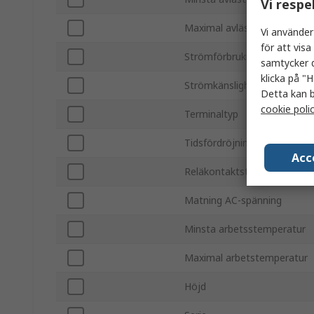
Vi respe
Maximal avläst ström
Vi använder
för att vis
Strömförbrukning
samtycker d
klicka på "H
Strömkänslighet
Detta kan b
cookie poli
Terminaltyp
Tidsfördröjning
Acc
Reläkontaktström
Matning AC-spänning
Minsta arbetsstemperatur
Maximal arbetstemperatur
Höjd