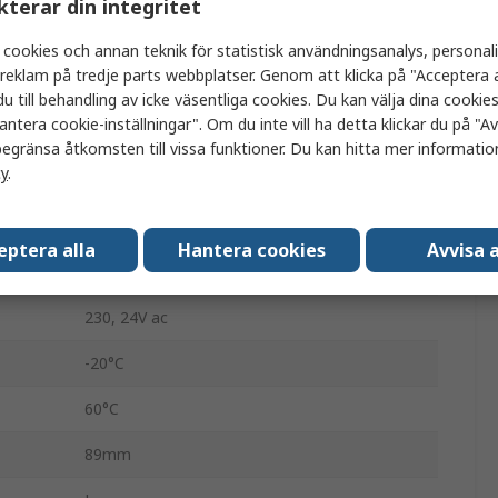
kterar din integritet
10A
 cookies och annan teknik för statistisk användningsanalys, personal
a reklam på tredje parts webbplatser. Genom att klicka på "Acceptera a
1.4VA
u till behandling av icke väsentliga cookies. Du kan välja dina cooki
antera cookie-inställningar". Om du inte vill ha detta klickar du på "Avv
Underström, Överström
egränsa åtkomsten till vissa funktioner. Du kan hitta mer information
cy
.
Skruv
0.1 to 30 s
eptera alla
Hantera cookies
Avvisa a
8A
230, 24V ac
-20°C
60°C
89mm