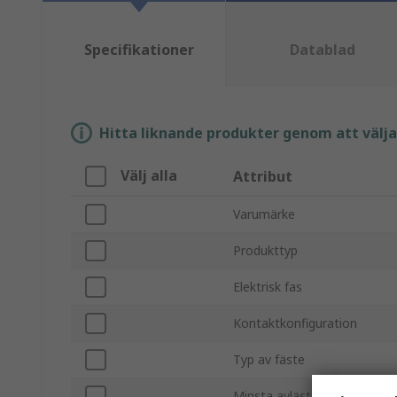
Specifikationer
Datablad
Hitta liknande produkter genom att välja e
Välj alla
Attribut
Varumärke
Produkttyp
Elektrisk fas
Kontaktkonfiguration
Typ av fäste
Minsta avlästa strömstyrka