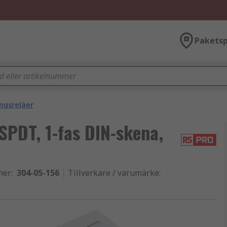
Paketsp
ngsreläer
PDT, 1-fas DIN-skena,
mer
:
304-05-156
Tillverkare / varumärke
: