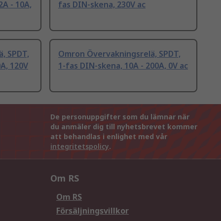
2A - 10A,
fas DIN-skena, 230V ac
ä, SPDT,
Omron Övervakningsrelä, SPDT,
0A, 120V
1-fas DIN-skena, 10A - 200A, 0V ac
De personuppgifter som du lämnar när
du anmäler dig till nyhetsbrevet kommer
att behandlas i enlighet med vår
integritetspolicy
.
Om RS
Om RS
Försäljningsvillkor