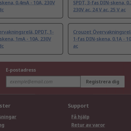
skena, 0.4mA - 10A, 230V
SPDT, 3-fas DIN-skena, 0.
dc
230V ac, 24 V ac, 25 V ac
rvakningsrelä, DPDT, 1-
Crouzet Övervakningsrel
skena, 1mA - 10A, 230V
1-fas DIN-skena, 0.1A - 1
dc
ac
E-postadress
Registrera dig
ster
Support
sningar
Få hjälp
ng
Retur av varor