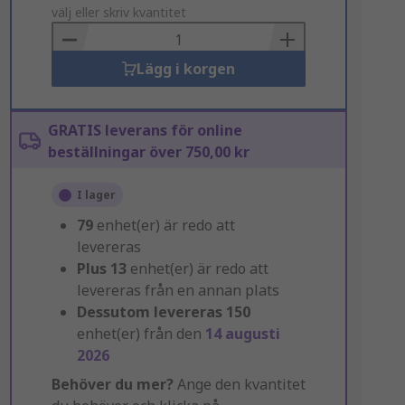
to
välj eller skriv kvantitet
Basket
Lägg i korgen
GRATIS leverans för online
beställningar över 750,00 kr
I lager
79
enhet(er) är redo att
levereras
Plus
13
enhet(er) är redo att
levereras från en annan plats
Dessutom levereras
150
enhet(er) från den
14 augusti
2026
Behöver du mer?
Ange den kvantitet