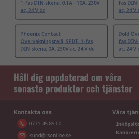
1-fas DIN-skena, 0.1A - 10A, 230V
fas DIN-
ac, 24 V dc
ac, 24 V 
Phoenix Contact
Dold Öve
Övervakningsrelä, SPDT, 1-fas
fas DIN-
DIN-skena, 0A, 230V ac, 24 V dc
ac, 24 V 
Håll dig uppdaterad om våra
senaste produkter och tjänster
Kontakta oss
Våra tjän
0771-45 89 00
Inköpslö
Kalibreri
kund@rsonline.se