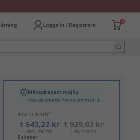
0
årning
Logga in / Registrera
Mängdrabatt möjlig
Visa alternativ för volympriser
Antal (1 enhet)*
1 543,22 kr
1 929,02 kr
(exkl. moms)
(inkl. moms)
Add
Enheter