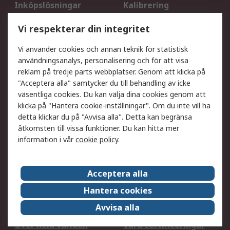
Inköpslösningar
Kalibrering
Utökat sortiment
Oljetestning och analys
Vi respekterar din integritet
DesignSpark
Teknisk Support
Ditt lokala säljteam
Exportlösningar
Vi använder cookies och annan teknik för statistisk
användningsanalys, personalisering och för att visa
reklam på tredje parts webbplatser. Genom att klicka på
Support
"Acceptera alla" samtycker du till behandling av icke
Få hjälp
Retur av varor
väsentliga cookies. Du kan välja dina cookies genom att
klicka på "Hantera cookie-inställningar". Om du inte vill ha
Leverans
Spåra din order
detta klickar du på "Avvisa alla". Detta kan begränsa
Begär en fakturakopi
Fördelar med RS-konto
åtkomsten till vissa funktioner. Du kan hitta mer
Betalningsalternativ
Okdo
information i vår
cookie policy
.
Om RS
Acceptera alla
Om RS
Försäljningsvillkor
Hantera cookies
Det juridiska
Press Centre
Avvisa alla
Jobba hos RS
ESG
Över hela världen
Våra certificeringar