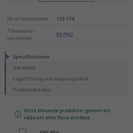
RS-artikelnummer
:
132-174
Tillverkare /
RS PRO
varumärke
:
Specifikationer
Datablad
Lagstiftning och ursprungsland
Produktdetaljer
Hitta liknande produkter genom att
välja ett eller flera attribut.
Välj alla