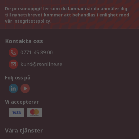
De personuppgifter som du lämnar när du anmäler dig
till nyhetsbrevet kommer att behandlas i enlighet med
vår
integritetspolicy
.
Kontakta oss
0771-45 89 00
kund@rsonline.se
Följ oss på
Vi accepterar
Våra tjänster