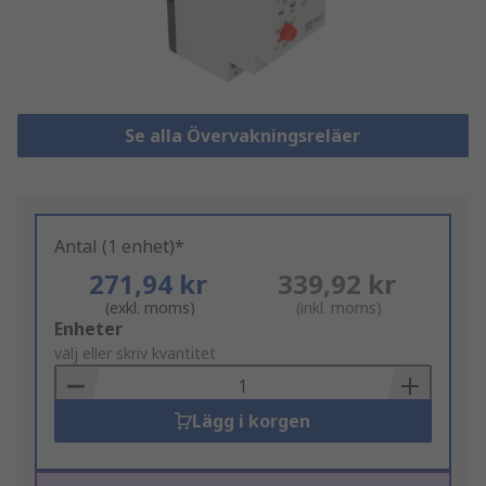
Se alla Övervakningsreläer
Antal (1 enhet)*
271,94 kr
339,92 kr
(exkl. moms)
(inkl. moms)
Add
Enheter
to
välj eller skriv kvantitet
Basket
Lägg i korgen