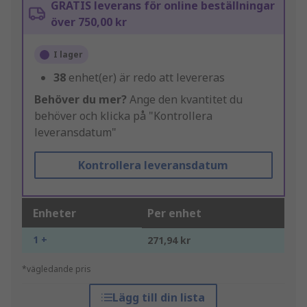
GRATIS leverans för online beställningar
över 750,00 kr
I lager
38
enhet(er) är redo att levereras
Behöver du mer?
Ange den kvantitet du
behöver och klicka på "Kontrollera
leveransdatum"
Kontrollera leveransdatum
Enheter
Per enhet
1 +
271,94 kr
*vägledande pris
Lägg till din lista