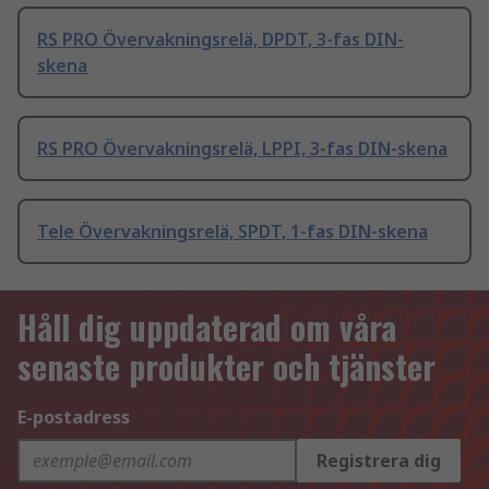
RS PRO Övervakningsrelä, DPDT, 3-fas DIN-
skena
RS PRO Övervakningsrelä, LPPI, 3-fas DIN-skena
Tele Övervakningsrelä, SPDT, 1-fas DIN-skena
Håll dig uppdaterad om våra
senaste produkter och tjänster
E-postadress
Registrera dig