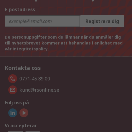
E-postadress
Registrera dig
De personuppgifter som du lämnar när du anmäler dig
till nyhetsbrevet kommer att behandlas i enlighet med
vår
integritetspolicy
.
Kontakta oss
0771-45 89 00
kund@rsonline.se
Följ oss på
Vi accepterar