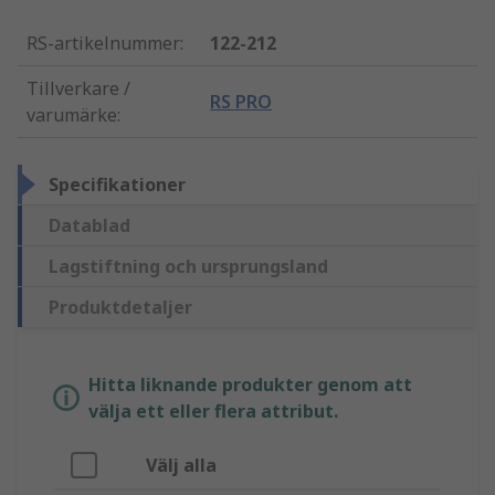
RS-artikelnummer
:
122-212
Tillverkare /
RS PRO
varumärke
:
Specifikationer
Datablad
Lagstiftning och ursprungsland
Produktdetaljer
Hitta liknande produkter genom att
välja ett eller flera attribut.
Välj alla