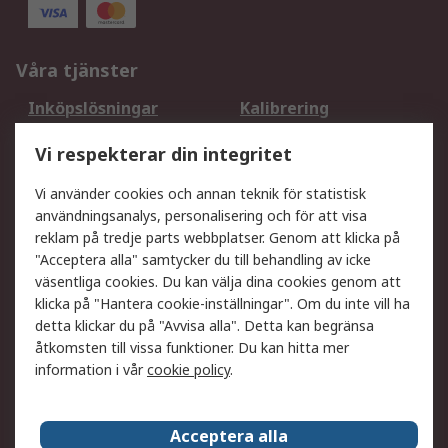
Våra tjänster
Inköpslösningar
Kalibrering
Utökat sortiment
Oljetestning och analys
Vi respekterar din integritet
DesignSpark
Teknisk Support
Ditt lokala säljteam
Exportlösningar
Vi använder cookies och annan teknik för statistisk
användningsanalys, personalisering och för att visa
reklam på tredje parts webbplatser. Genom att klicka på
Support
"Acceptera alla" samtycker du till behandling av icke
Få hjälp
Retur av varor
väsentliga cookies. Du kan välja dina cookies genom att
klicka på "Hantera cookie-inställningar". Om du inte vill ha
Leverans
Spåra din order
detta klickar du på "Avvisa alla". Detta kan begränsa
Begär en fakturakopi
Fördelar med RS-konto
åtkomsten till vissa funktioner. Du kan hitta mer
Betalningsalternativ
Okdo
information i vår
cookie policy
.
Om RS
Acceptera alla