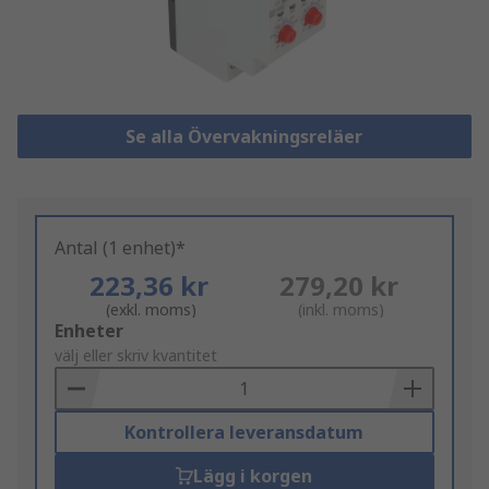
Se alla Övervakningsreläer
Antal (1 enhet)*
223,36 kr
279,20 kr
(exkl. moms)
(inkl. moms)
Add
Enheter
to
välj eller skriv kvantitet
Basket
Kontrollera leveransdatum
Lägg i korgen