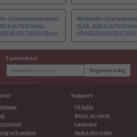
ler Överspänningsskydd,
Weidmüller Överspännin
000 V dc PV Protect
15 kA, 1500 V dc PV Prote
2SXFXV1O1TXPX10 Skruv
VPUM2I2SXFXV2O1TXPX1
E-postadress
Registrera dig
ster
Support
sningar
Få hjälp
ng
Retur av varor
ortiment
Leverans
ning och analys
Spåra din order