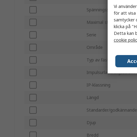
Vi använder
Spänningsskyddsklassnin
för att vis
samtycker d
Maximal stötström
klicka på "H
Detta kan b
Serie
cookie poli
Område
Typ av fäste
Acc
Impulsurladdningsström
IP-klassning
Längd
Standarder/godkännand
Djup
Bredd