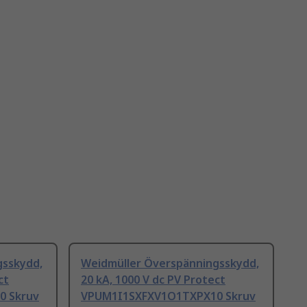
gsskydd,
Weidmüller Överspänningsskydd,
ct
20 kA, 1000 V dc PV Protect
0 Skruv
VPUM1I1SXFXV1O1TXPX10 Skruv