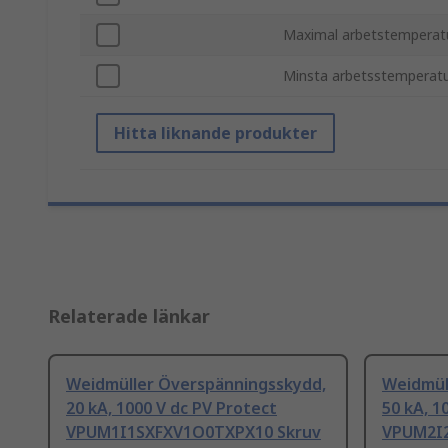
Maximal arbetstemperat
Minsta arbetsstemperat
Hitta liknande produkter
Relaterade länkar
Weidmüller Överspänningsskydd,
Weidmül
20 kA, 1000 V dc PV Protect
50 kA, 1
VPUM1I1SXFXV1O0TXPX10 Skruv
VPUM2I