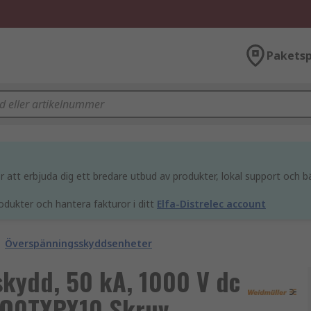
Paketsp
att erbjuda dig ett bredare utbud av produkter, lokal support och bä
odukter och hantera fakturor i ditt
Elfa-Distrelec account
Överspänningsskyddsenheter
kydd, 50 kA, 1000 V dc
2O0TXPX10 Skruv