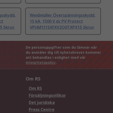
gsskydd,
Weidmüller Överspänningsskydd,
ct
15 kA, 1500 V dc PV Protect
5 Skruv
VPUM1I1SXFXV2O0TXPX15 Skruv
De personuppgifter som du lämnar när
du anmäler dig till nyhetsbrevet kommer
att behandlas i enlighet med vår
integritetspolicy
.
Om RS
Om RS
Försäljningsvillkor
Det juridiska
Press Centre