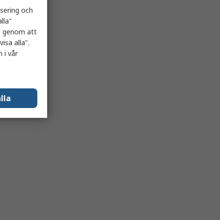
isering och
lla"
es genom att
isa alla".
 i vår
lla