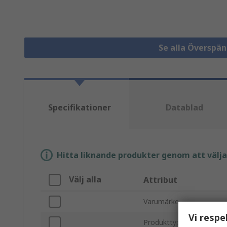
Se alla Överspä
Specifikationer
Datablad
Hitta liknande produkter genom att välja e
Välj alla
Attribut
Varumärke
Vi respe
Produkttyp