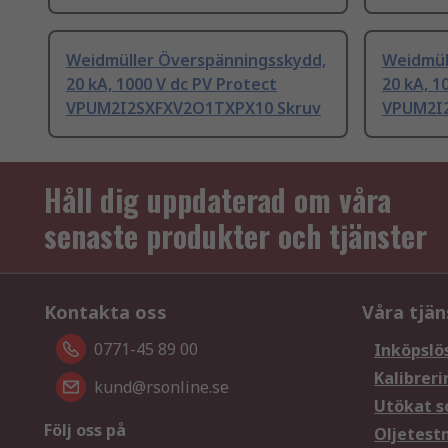
Weidmüller Överspänningsskydd,
Weidmül
20 kA, 1000 V dc PV Protect
20 kA, 1
VPUM2I2SXFXV2O1TXPX10 Skruv
VPUM2I
Håll dig uppdaterad om våra
senaste produkter och tjänster
Kontakta oss
Våra tjän
0771-45 89 00
Inköpslö
Kalibreri
kund@rsonline.se
Utökat s
Följ oss på
Oljetest