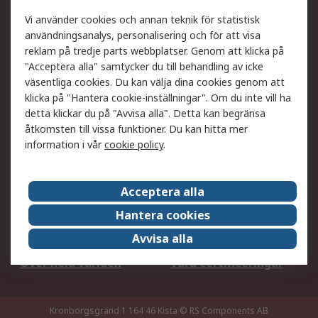
Ditt lokala säljteam
Exportlösningar
Vi använder cookies och annan teknik för statistisk
användningsanalys, personalisering och för att visa
reklam på tredje parts webbplatser. Genom att klicka på
Support
"Acceptera alla" samtycker du till behandling av icke
Få hjälp
Retur av varor
väsentliga cookies. Du kan välja dina cookies genom att
klicka på "Hantera cookie-inställningar". Om du inte vill ha
Leverans
Spåra din order
detta klickar du på "Avvisa alla". Detta kan begränsa
Begär en fakturakopi
Fördelar med RS-konto
åtkomsten till vissa funktioner. Du kan hitta mer
Betalningsalternativ
Okdo
information i vår
cookie policy
.
Om RS
Acceptera alla
Om RS
Försäljningsvillkor
Hantera cookies
Det juridiska
Press Centre
Avvisa alla
Jobba hos RS
ESG
Över hela världen
Våra certificeringar
Kronborgsgränd 1 164 46 Kista
© RS Components AB