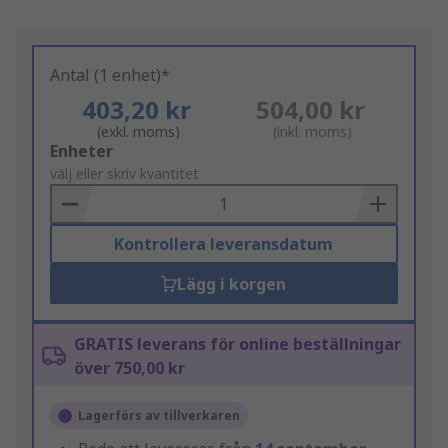
Antal (1 enhet)*
403,20 kr
504,00 kr
(exkl. moms)
(inkl. moms)
Add
Enheter
to
välj eller skriv kvantitet
Basket
Kontrollera leveransdatum
Lägg i korgen
GRATIS leverans för online beställningar
över 750,00 kr
Lagerförs av tillverkaren