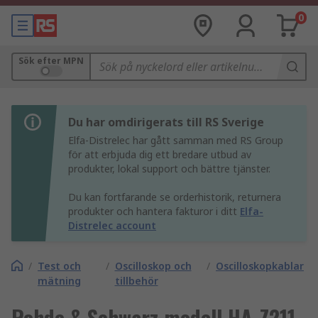
0
Sök efter MPN
Du har omdirigerats till RS Sverige
Elfa-Distrelec har gått samman med RS Group
för att erbjuda dig ett bredare utbud av
produkter, lokal support och bättre tjänster.
Du kan fortfarande se orderhistorik, returnera
produkter och hantera fakturor i ditt
Elfa-
Distrelec account
/
Test och
/
Oscilloskop och
/
Oscilloskopkablar
mätning
tillbehör
Rohde & Schwarz modell HA-Z211