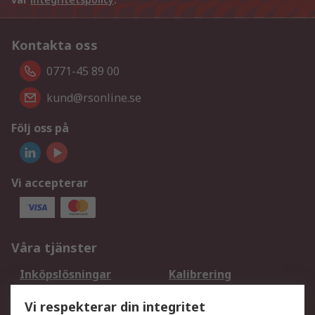
Kontakta oss
0771-45 89 00
kund@rsonline.se
Följ oss på
Vi accepterar
Våra tjänster
Inköpslösningar
Kalibrering
Utökat sortiment
Oljetestning och analys
Vi respekterar din integritet
DesignSpark
Teknisk Support