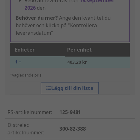
Redo att levereras från
14 september
2026
den
Behöver du mer?
Ange den kvantitet du
behöver och klicka på "Kontrollera
leveransdatum"
Enheter
Per enhet
1 +
403,20 kr
*vägledande pris
Lägg till din lista
RS-artikelnummer
:
125-9481
Distrelec
300-82-388
artikelnummer
: