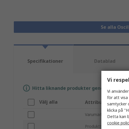
Se alla Osc
Specifikationer
Datablad
Vi respe
Hitta liknande produkter genom att välja e
Vi använder
för att vis
Välj alla
Attribut
samtycker d
klicka på "H
Varumärke
Detta kan b
cookie poli
Produkttyp