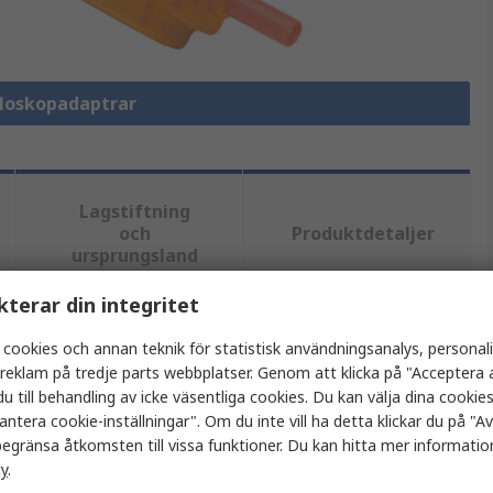
illoskopadaptrar
Lagstiftning
och
Produktdetaljer
ursprungsland
kterar din integritet
tt eller flera attribut.
 cookies och annan teknik för statistisk användningsanalys, personal
a reklam på tredje parts webbplatser. Genom att klicka på "Acceptera a
Värde
u till behandling av icke väsentliga cookies. Du kan välja dina cooki
antera cookie-inställningar". Om du inte vill ha detta klickar du på "Avv
Keysight Technologies
egränsa åtkomsten till vissa funktioner. Du kan hitta mer information
cy
.
Blandsignaloscilloskop