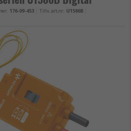
mer
:
176-09-453
Tillv. art.nr
:
U1586B