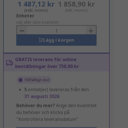
1 487,12 kr
1 858,90 kr
(exkl. moms)
(inkl. moms)
Add
Enheter
to
välj eller skriv kvantitet
Basket
Lägg i korgen
GRATIS leverans för online
beställningar över 750,00 kr
Tillfälligt slut
5
enhet(er) levereras från den
31 augusti 2026
Behöver du mer?
Ange den kvantitet
du behöver och klicka på
"Kontrollera leveransdatum"