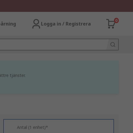
0
årning
Logga in / Registrera
ttre tjänster.
Antal (1 enhet)*