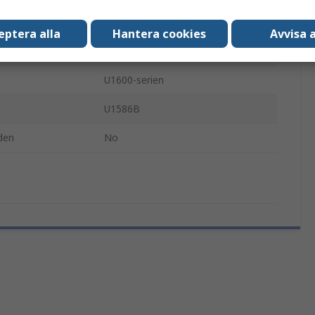
Temperaturadapter
eptera alla
Hantera cookies
Avvisa a
Digital
U1600-serien
U1586B
den
No