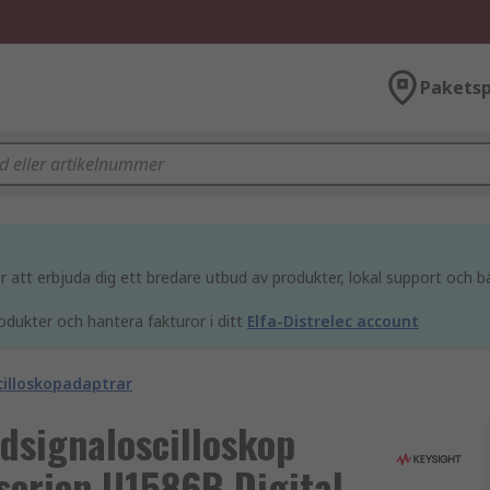
Paketsp
att erbjuda dig ett bredare utbud av produkter, lokal support och bä
odukter och hantera fakturor i ditt
Elfa-Distrelec account
cilloskopadaptrar
dsignaloscilloskop
erien U1586B Digital