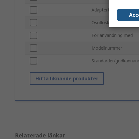
Adaptertyp
Acc
Oscilloskoptyp
För användning med
Modellnummer
Standarder/godkännan
Hitta liknande produkter
Relaterade länkar