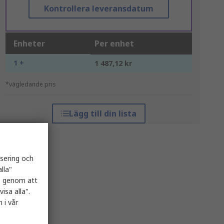
Kontrollera leveransdatum
Enheter
Per enhet
1 +
1 487,12 kr
*vägledande pris
Lägg till din lista
isering och
lla"
es genom att
isa alla".
 i vår