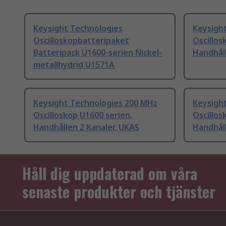
Keysight Technologies
Keysigh
Oscilloskopbatteripaket
Oscillos
Batteripack U1600-serien Nickel-
Handhåll
metallhydrid U1571A
Keysight Technologies 200 MHz
Keysigh
Oscilloskop U1600 serien,
Oscillos
Handhållen 2 Kanaler, UKAS
Handhåll
Håll dig uppdaterad om våra
senaste produkter och tjänster