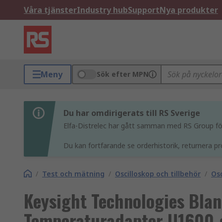
Våra tjänster
Industry hub
Support
Nya produkter
Meny
Sök efter MPN
Du har omdirigerats till RS Sverige
Elfa-Distrelec har gått samman med RS Group för 
Du kan fortfarande se orderhistorik, returnera pr
/
Test och mätning
/
Oscilloskop och tillbehör
/
Os
Keysight Technologies Blan
Temperaturadapter U1600-s