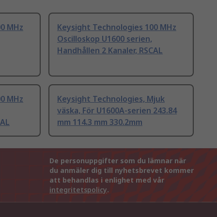
00 MHz
Keysight Technologies 100 MHz
Oscilloskop U1600 serien,
Handhållen 2 Kanaler, RSCAL
00 MHz
Keysight Technologies, Mjuk
väska, För U1600A-serien 243.84
CAL
mm 114.3 mm 330.2mm
De personuppgifter som du lämnar när
du anmäler dig till nyhetsbrevet kommer
att behandlas i enlighet med vår
integritetspolicy
.