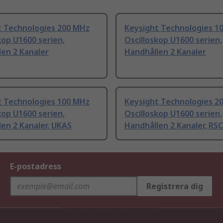
t Technologies 200 MHz
Keysight Technologies 1
kop U1600 serien,
Oscilloskop U1600 serien,
en 2 Kanaler
Handhållen 2 Kanaler
t Technologies 100 MHz
Keysight Technologies 2
kop U1600 serien,
Oscilloskop U1600 serien,
en 2 Kanaler, UKAS
Handhållen 2 Kanaler, RS
E-postadress
Registrera dig