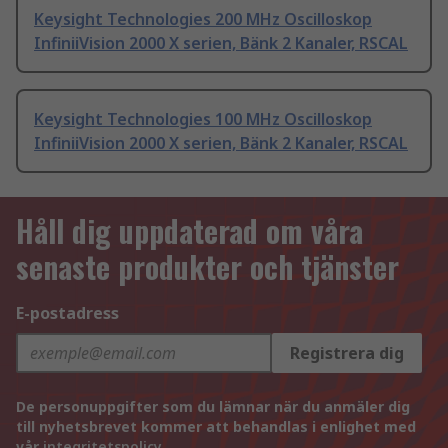
Keysight Technologies 200 MHz Oscilloskop
InfiniiVision 2000 X serien, Bänk 2 Kanaler, RSCAL
Keysight Technologies 100 MHz Oscilloskop
InfiniiVision 2000 X serien, Bänk 2 Kanaler, RSCAL
Håll dig uppdaterad om våra
senaste produkter och tjänster
E-postadress
Registrera dig
De personuppgifter som du lämnar när du anmäler dig
till nyhetsbrevet kommer att behandlas i enlighet med
vår
integritetspolicy
.