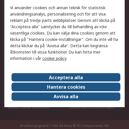
Ditt lokala säljteam
Exportlösningar
Vi använder cookies och annan teknik för statistisk
användningsanalys, personalisering och för att visa
reklam på tredje parts webbplatser. Genom att klicka på
Support
"Acceptera alla" samtycker du till behandling av icke
Få hjälp
Retur av varor
väsentliga cookies. Du kan välja dina cookies genom att
klicka på "Hantera cookie-inställningar". Om du inte vill ha
Leverans
Spåra din order
detta klickar du på "Avvisa alla". Detta kan begränsa
Begär en fakturakopi
Fördelar med RS-konto
åtkomsten till vissa funktioner. Du kan hitta mer
Betalningsalternativ
Okdo
information i vår
cookie policy
.
Om RS
Acceptera alla
Om RS
Försäljningsvillkor
Hantera cookies
Det juridiska
Press Centre
Avvisa alla
Jobba hos RS
ESG
Över hela världen
Våra certificeringar
Kronborgsgränd 1 164 46 Kista
© RS Components AB