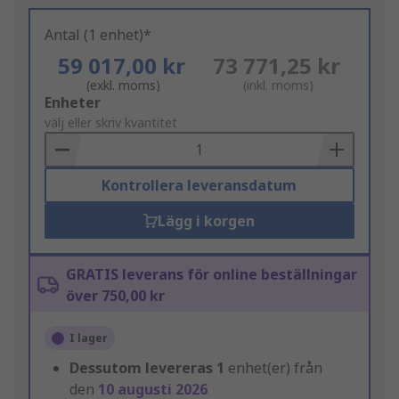
Antal (1 enhet)*
59 017,00 kr
73 771,25 kr
(exkl. moms)
(inkl. moms)
Add
Enheter
to
välj eller skriv kvantitet
Basket
Kontrollera leveransdatum
Lägg i korgen
GRATIS leverans för online beställningar
över 750,00 kr
I lager
Dessutom levereras
1
enhet(er) från
den
10 augusti 2026