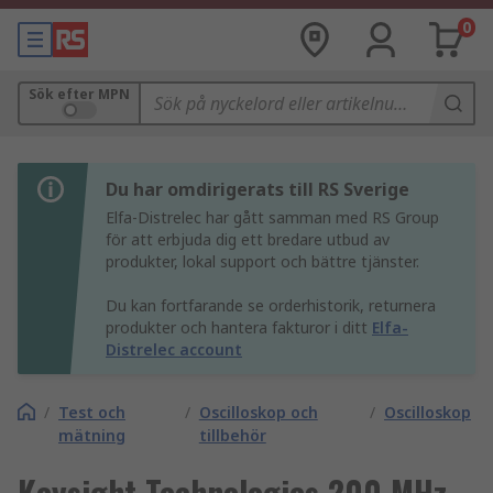
0
Sök efter MPN
Du har omdirigerats till RS Sverige
Elfa-Distrelec har gått samman med RS Group
för att erbjuda dig ett bredare utbud av
produkter, lokal support och bättre tjänster.
Du kan fortfarande se orderhistorik, returnera
produkter och hantera fakturor i ditt
Elfa-
Distrelec account
/
Test och
/
Oscilloskop och
/
Oscilloskop
mätning
tillbehör
Keysight Technologies 200 MHz