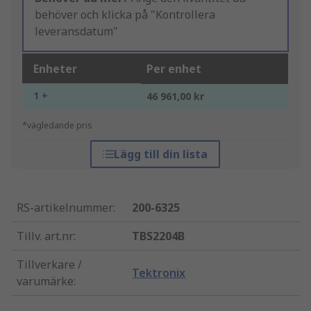
behöver och klicka på "Kontrollera
leveransdatum"
Enheter
Per enhet
1 +
46 961,00 kr
*vägledande pris
Lägg till din lista
RS-artikelnummer
:
200-6325
Tillv. art.nr
:
TBS2204B
Tillverkare /
Tektronix
varumärke
: