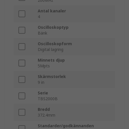
200MHz
Antal kanaler
4
Oscilloskoptyp
Bänk
Oscilloskopform
Digital lagring
Minnets djup
5Mpts
Skärmstorlek
9 in
Serie
TBS2000B
Bredd
372.4mm
Standarder/godkännanden