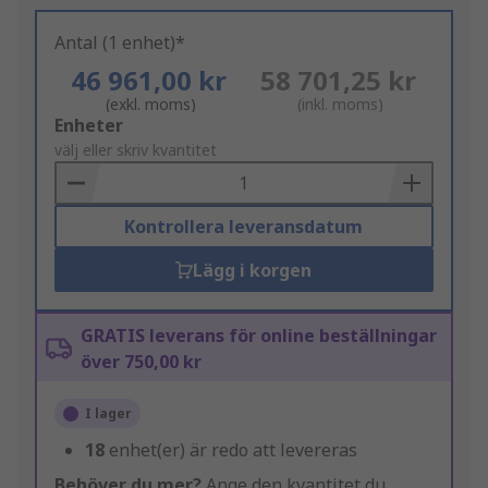
Antal (1 enhet)*
46 961,00 kr
58 701,25 kr
(exkl. moms)
(inkl. moms)
Add
Enheter
to
välj eller skriv kvantitet
Basket
Kontrollera leveransdatum
Lägg i korgen
GRATIS leverans för online beställningar
över 750,00 kr
I lager
18
enhet(er) är redo att levereras
Behöver du mer?
Ange den kvantitet du