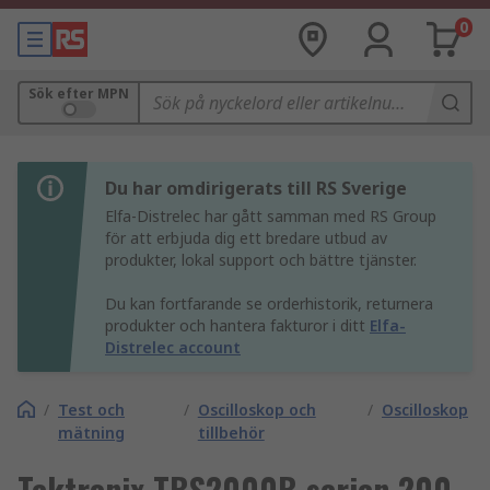
0
Sök efter MPN
Du har omdirigerats till RS Sverige
Elfa-Distrelec har gått samman med RS Group
för att erbjuda dig ett bredare utbud av
produkter, lokal support och bättre tjänster.
Du kan fortfarande se orderhistorik, returnera
produkter och hantera fakturor i ditt
Elfa-
Distrelec account
/
Test och
/
Oscilloskop och
/
Oscilloskop
mätning
tillbehör
Tektronix TBS2000B serien 200