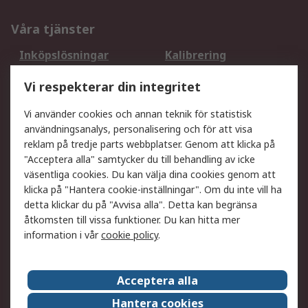
Våra tjänster
Inköpslösningar
Kalibrering
Utökat sortiment
Oljetestning och analys
Vi respekterar din integritet
DesignSpark
Teknisk Support
Ditt lokala säljteam
Exportlösningar
Vi använder cookies och annan teknik för statistisk
användningsanalys, personalisering och för att visa
reklam på tredje parts webbplatser. Genom att klicka på
Support
"Acceptera alla" samtycker du till behandling av icke
Få hjälp
Retur av varor
väsentliga cookies. Du kan välja dina cookies genom att
klicka på "Hantera cookie-inställningar". Om du inte vill ha
Leverans
Spåra din order
detta klickar du på "Avvisa alla". Detta kan begränsa
Begär en fakturakopi
Fördelar med RS-konto
åtkomsten till vissa funktioner. Du kan hitta mer
Betalningsalternativ
Okdo
information i vår
cookie policy
.
Om RS
Acceptera alla
Om RS
Försäljningsvillkor
Hantera cookies