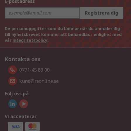
E-postadress
Registrera dig
De personuppgifter som du lämnar när du anmäler dig
till nyhetsbrevet kommer att behandlas i enlighet med
vår
integritetspolicy
.
Kontakta oss
0771-45 89 00
kund@rsonline.se
Följ oss på
Vi accepterar