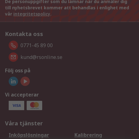
De personuppgifter som du lämnar när du anmäler dig
till nyhetsbrevet kommer att behandlas i enlighet med
vår
integritetspolicy
.
Kontakta oss
0771-45 89 00
kund@rsonline.se
Följ oss på
Vi accepterar
Våra tjänster
Inköpslösningar
Kalibrering