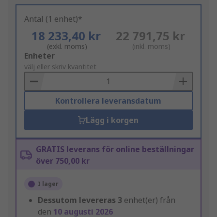
Antal (1 enhet)*
18 233,40 kr
22 791,75 kr
(exkl. moms)
(inkl. moms)
Add
Enheter
to
välj eller skriv kvantitet
Basket
Kontrollera leveransdatum
Lägg i korgen
GRATIS leverans för online beställningar
över 750,00 kr
I lager
Dessutom levereras
3
enhet(er) från
den
10 augusti 2026