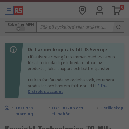
0
Sök efter MPN
Du har omdirigerats till RS Sverige
Elfa-Distrelec har gått samman med RS Group
för att erbjuda dig ett bredare utbud av
produkter, lokal support och bättre tjänster.
Du kan fortfarande se orderhistorik, returnera
produkter och hantera fakturor i ditt
Elfa-
Distrelec account
/
Test och
/
Oscilloskop och
/
Oscilloskop
mätning
tillbehör
Keysight Technologies 70 MHz