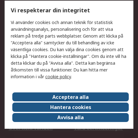
Utökat sortiment
Oljetestning och analys
Vi respekterar din integritet
DesignSpark
Teknisk Support
Ditt lokala säljteam
Exportlösningar
Vi använder cookies och annan teknik för statistisk
användningsanalys, personalisering och för att visa
reklam på tredje parts webbplatser. Genom att klicka på
Support
"Acceptera alla" samtycker du till behandling av icke
Få hjälp
Retur av varor
väsentliga cookies. Du kan välja dina cookies genom att
klicka på "Hantera cookie-inställningar". Om du inte vill ha
Leverans
Spåra din order
detta klickar du på "Avvisa alla". Detta kan begränsa
Begär en fakturakopi
Fördelar med RS-konto
åtkomsten till vissa funktioner. Du kan hitta mer
Betalningsalternativ
Okdo
information i vår
cookie policy
.
Om RS
Acceptera alla
Om RS
Försäljningsvillkor
Hantera cookies
Det juridiska
Press Centre
Avvisa alla
Jobba hos RS
ESG
Över hela världen
Våra certificeringar