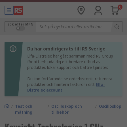
0
Sök efter MPN
Du har omdirigerats till RS Sverige
Elfa-Distrelec har gått samman med RS Group
för att erbjuda dig ett bredare utbud av
produkter, lokal support och bättre tjänster.
Du kan fortfarande se orderhistorik, returnera
produkter och hantera fakturor i ditt
Elfa-
Distrelec account
/
Test och
/
Oscilloskop och
/
Oscilloskop
mätning
tillbehör
Keysight Technologies 1 GHz