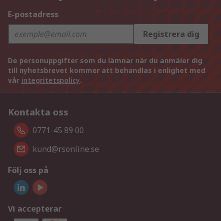
E-postadress
Registrera dig
De personuppgifter som du lämnar när du anmäler dig
till nyhetsbrevet kommer att behandlas i enlighet med
vår
integritetspolicy
.
Kontakta oss
0771-45 89 00
kund@rsonline.se
Följ oss på
Vi accepterar