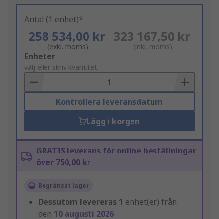
Antal (1 enhet)*
258 534,00 kr
323 167,50 kr
(exkl. moms)
(inkl. moms)
Add
Enheter
to
välj eller skriv kvantitet
Basket
Kontrollera leveransdatum
Lägg i korgen
GRATIS leverans för online beställningar
över 750,00 kr
Begränsat lager
Dessutom levereras
1
enhet(er) från
den
10 augusti 2026