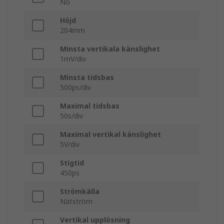
No
Höjd
204mm
Minsta vertikala känslighet
1mV/div
Minsta tidsbas
500ps/div
Maximal tidsbas
50s/div
Maximal vertikal känslighet
5V/div
Stigtid
450ps
Strömkälla
Nätström
Vertikal upplösning