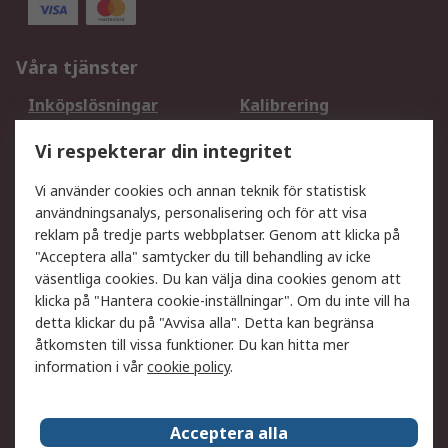
Våra tjänster
Inköpslösningar
Kalibrering
Utökat sortiment
Oljetestning och analys
Vi respekterar din integritet
DesignSpark
Teknisk Support
Ditt lokala säljteam
Exportlösningar
Vi använder cookies och annan teknik för statistisk
användningsanalys, personalisering och för att visa
reklam på tredje parts webbplatser. Genom att klicka på
Support
"Acceptera alla" samtycker du till behandling av icke
Få hjälp
Retur av varor
väsentliga cookies. Du kan välja dina cookies genom att
klicka på "Hantera cookie-inställningar". Om du inte vill ha
Leverans
Spåra din order
detta klickar du på "Avvisa alla". Detta kan begränsa
Begär en fakturakopi
Fördelar med RS-konto
åtkomsten till vissa funktioner. Du kan hitta mer
Betalningsalternativ
Okdo
information i vår
cookie policy
.
Om RS
Acceptera alla