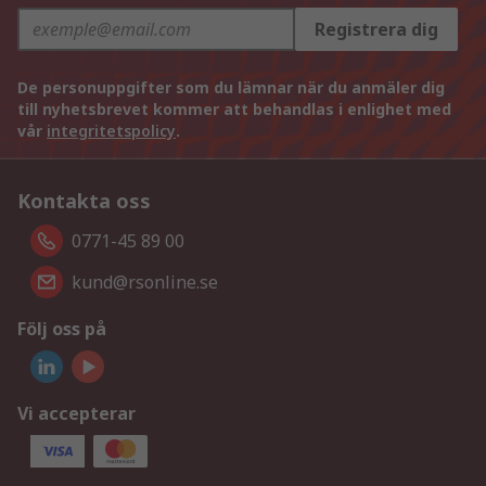
Registrera dig
De personuppgifter som du lämnar när du anmäler dig
till nyhetsbrevet kommer att behandlas i enlighet med
vår
integritetspolicy
.
Kontakta oss
0771-45 89 00
kund@rsonline.se
Följ oss på
Vi accepterar