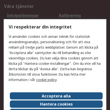
Våra tjänster
Inköpslösningar
Kalibrering
Utökat sortiment
Oljetestning och analys
Vi respekterar din integritet
DesignSpark
Teknisk Support
Ditt lokala säljteam
Exportlösningar
Vi använder cookies och annan teknik för statistisk
användningsanalys, personalisering och för att visa
reklam på tredje parts webbplatser. Genom att klicka på
Support
"Acceptera alla" samtycker du till behandling av icke
Få hjälp
Retur av varor
väsentliga cookies. Du kan välja dina cookies genom att
klicka på "Hantera cookie-inställningar". Om du inte vill ha
Leverans
Spåra din order
detta klickar du på "Avvisa alla". Detta kan begränsa
Begär en fakturakopi
Fördelar med RS-konto
åtkomsten till vissa funktioner. Du kan hitta mer
Betalningsalternativ
Okdo
information i vår
cookie policy
.
Om RS
Acceptera alla
Om RS
Försäljningsvillkor
Hantera cookies
Det juridiska
Press Centre