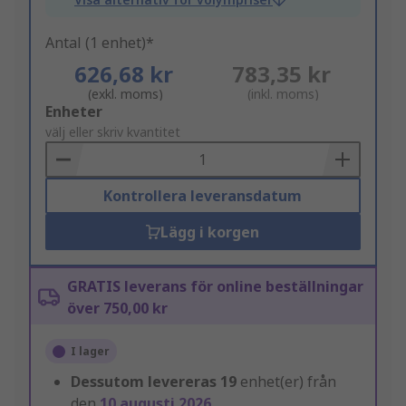
Antal (1 enhet)*
626,68 kr
783,35 kr
(exkl. moms)
(inkl. moms)
Add
Enheter
to
välj eller skriv kvantitet
Basket
Kontrollera leveransdatum
Lägg i korgen
GRATIS leverans för online beställningar
över 750,00 kr
I lager
Dessutom levereras
19
enhet(er) från
den
10 augusti 2026