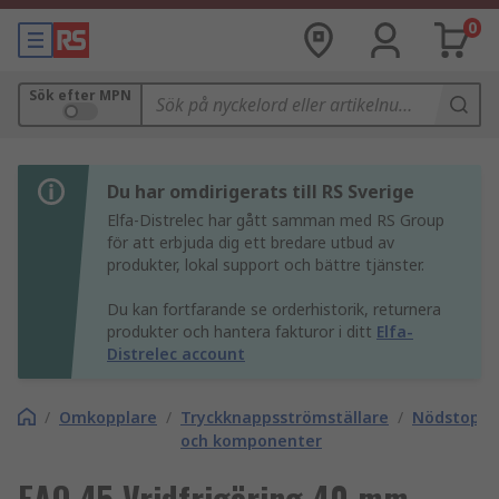
0
Sök efter MPN
Du har omdirigerats till RS Sverige
Elfa-Distrelec har gått samman med RS Group
för att erbjuda dig ett bredare utbud av
produkter, lokal support och bättre tjänster.
Du kan fortfarande se orderhistorik, returnera
produkter och hantera fakturor i ditt
Elfa-
Distrelec account
/
Omkopplare
/
Tryckknappsströmställare
/
Nödstopp
och komponenter
EAO 45 Vridfrigöring 40 mm