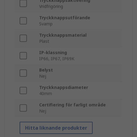
Tryckknappsaktivering
Vridfrigöring
Tryckknappsutförande
Svamp
Tryckknappsmaterial
Plast
IP-klassning
IP66, IP67, IP69K
Belyst
Nej
Tryckknappsdiameter
40mm
Certifiering för farligt område
Nej
Hitta liknande produkter