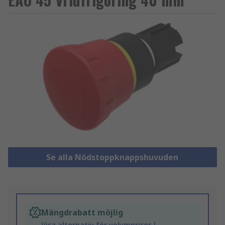
Se alla Nödstoppknappshuvuden
Mängdrabatt möjlig
Visa alternativ för volympriser