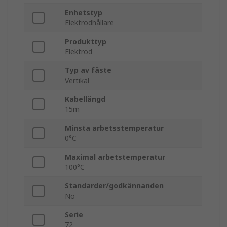
Enhetstyp
Elektrodhållare
Produkttyp
Elektrod
Typ av fäste
Vertikal
Kabellängd
15m
Minsta arbetsstemperatur
0°C
Maximal arbetstemperatur
100°C
Standarder/godkännanden
No
Serie
72