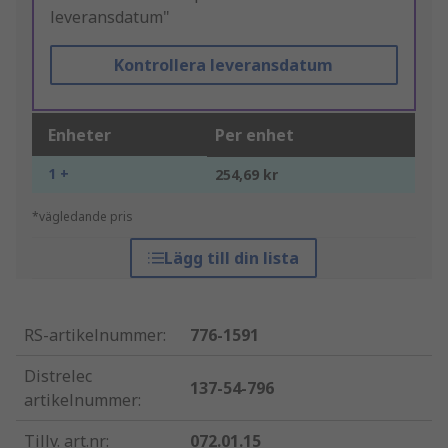
leveransdatum"
Kontrollera leveransdatum
Enheter
Per enhet
1 +
254,69 kr
*vägledande pris
Lägg till din lista
RS-artikelnummer
:
776-1591
Distrelec
137-54-796
artikelnummer
:
Tillv. art.nr
:
072.01.15