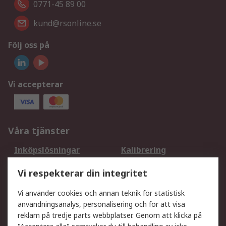
0771-45 89 00
kund@rsonline.se
Följ oss på
Vi accepterar
Våra tjänster
Inköpslösningar
Kalibrering
Utökat sortiment
Oljetestning och analys
Vi respekterar din integritet
DesignSpark
Teknisk Support
Ditt lokala säljteam
Exportlösningar
Vi använder cookies och annan teknik för statistisk
användningsanalys, personalisering och för att visa
reklam på tredje parts webbplatser. Genom att klicka på
Support