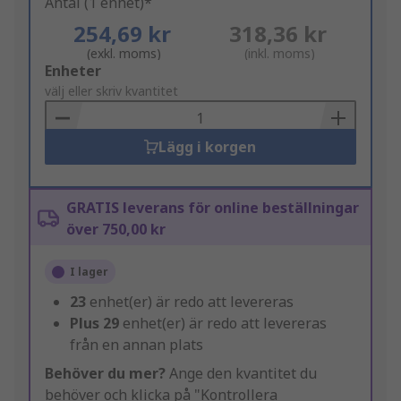
Antal (1 enhet)*
254,69 kr
318,36 kr
(exkl. moms)
(inkl. moms)
Add
Enheter
to
välj eller skriv kvantitet
Basket
Lägg i korgen
GRATIS leverans för online beställningar
över 750,00 kr
I lager
23
enhet(er) är redo att levereras
Plus
29
enhet(er) är redo att levereras
från en annan plats
Behöver du mer?
Ange den kvantitet du
behöver och klicka på "Kontrollera