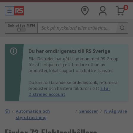
0
Sök efter MPN
Du har omdirigerats till RS Sverige
Elfa-Distrelec har gått samman med RS Group
för att erbjuda dig ett bredare utbud av
produkter, lokal support och bättre tjänster.
Du kan fortfarande se orderhistorik, returnera
produkter och hantera fakturor i ditt
Elfa-
Distrelec account
/
Automation och
/
Sensorer
/
Nivågivare
styrutrustning
Finder 72 Elektrodhållare,