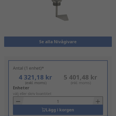
Se alla Nivågivare
Antal (1 enhet)*
4 321,18 kr
5 401,48 kr
(exkl. moms)
(inkl. moms)
Add
Enheter
to
välj eller skriv kvantitet
Basket
Lägg i korgen