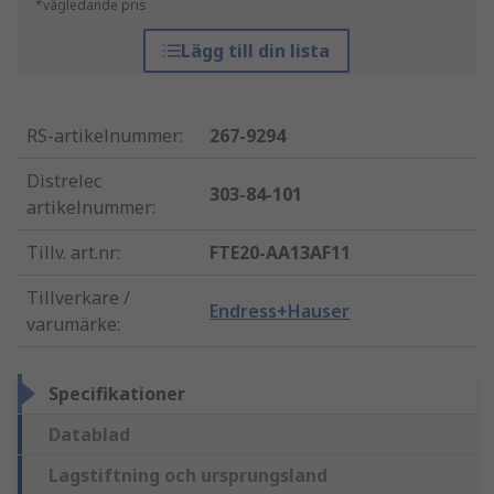
*vägledande pris
Lägg till din lista
RS-artikelnummer
:
267-9294
Distrelec
303-84-101
artikelnummer
:
Tillv. art.nr
:
FTE20-AA13AF11
Tillverkare /
Endress+Hauser
varumärke
:
Specifikationer
Datablad
Lagstiftning och ursprungsland