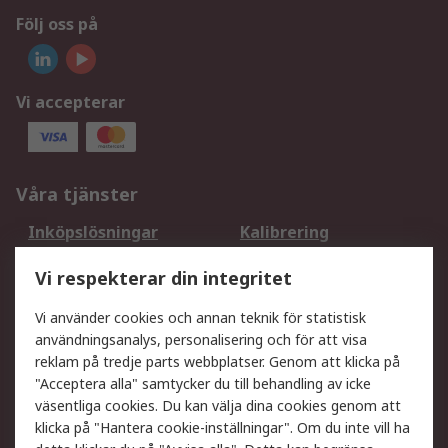
Följ oss på
Vi accepterar
Våra tjänster
Inköpslösningar
Kalibrering
Utökat sortiment
Oljetestning och analys
Vi respekterar din integritet
DesignSpark
Teknisk Support
Ditt lokala säljteam
Exportlösningar
Vi använder cookies och annan teknik för statistisk
användningsanalys, personalisering och för att visa
reklam på tredje parts webbplatser. Genom att klicka på
Support
"Acceptera alla" samtycker du till behandling av icke
Få hjälp
Retur av varor
väsentliga cookies. Du kan välja dina cookies genom att
klicka på "Hantera cookie-inställningar". Om du inte vill ha
Leverans
Spåra din order