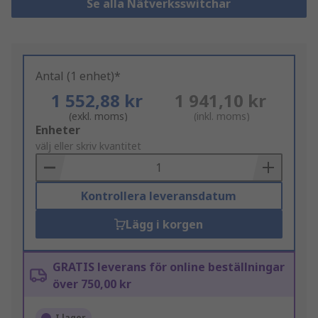
Se alla Nätverksswitchar
Antal (1 enhet)*
1 552,88 kr
1 941,10 kr
(exkl. moms)
(inkl. moms)
Add
Enheter
to
välj eller skriv kvantitet
Basket
Kontrollera leveransdatum
Lägg i korgen
GRATIS leverans för online beställningar
över 750,00 kr
I lager