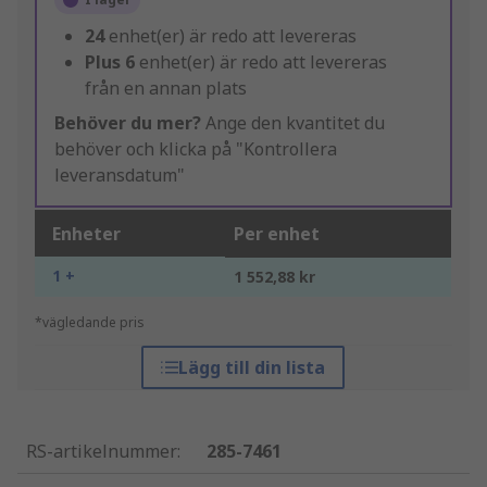
24
enhet(er) är redo att levereras
Plus
6
enhet(er) är redo att levereras
från en annan plats
Behöver du mer?
Ange den kvantitet du
behöver och klicka på "Kontrollera
leveransdatum"
Enheter
Per enhet
1 +
1 552,88 kr
*vägledande pris
Lägg till din lista
RS-artikelnummer
:
285-7461