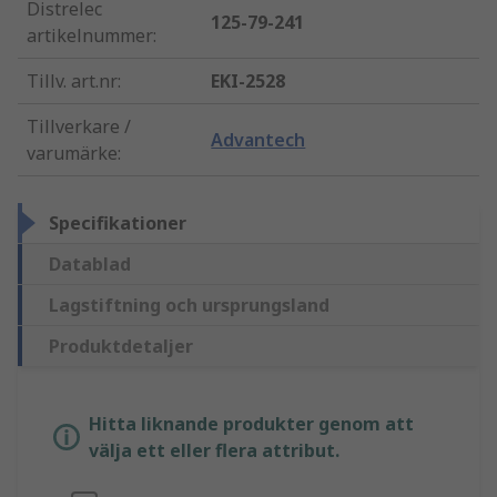
Distrelec
125-79-241
artikelnummer
:
Tillv. art.nr
:
EKI-2528
Tillverkare /
Advantech
varumärke
:
Specifikationer
Datablad
Lagstiftning och ursprungsland
Produktdetaljer
Hitta liknande produkter genom att
välja ett eller flera attribut.