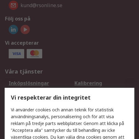
kund@rsonline.se
Följ oss på
Vi accepterar
Våra tjänster
Inköpslösningar
Kalibrering
Utökat sortiment
Oljetestning och analys
Vi respekterar din integritet
DesignSpark
Teknisk Support
Ditt lokala säljteam
Exportlösningar
Vi använder cookies och annan teknik för statistisk
användningsanalys, personalisering och för att visa
reklam på tredje parts webbplatser. Genom att klicka på
Support
"Acceptera alla" samtycker du till behandling av icke
Få hjälp
Retur av varor
väsentliga cookies. Du kan välja dina cookies genom att