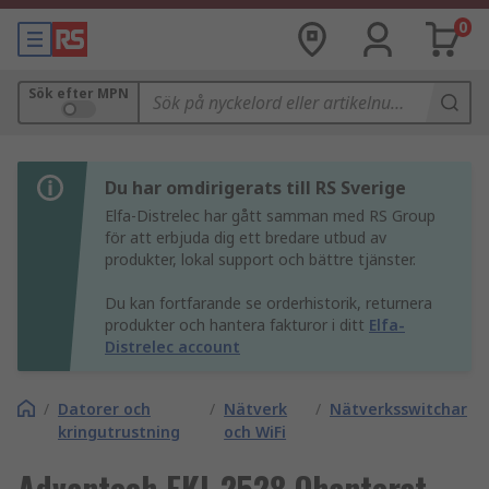
0
Sök efter MPN
Du har omdirigerats till RS Sverige
Elfa-Distrelec har gått samman med RS Group
för att erbjuda dig ett bredare utbud av
produkter, lokal support och bättre tjänster.
Du kan fortfarande se orderhistorik, returnera
produkter och hantera fakturor i ditt
Elfa-
Distrelec account
/
Datorer och
/
Nätverk
/
Nätverksswitchar
kringutrustning
och WiFi
Advantech EKI-2528 Ohanterat