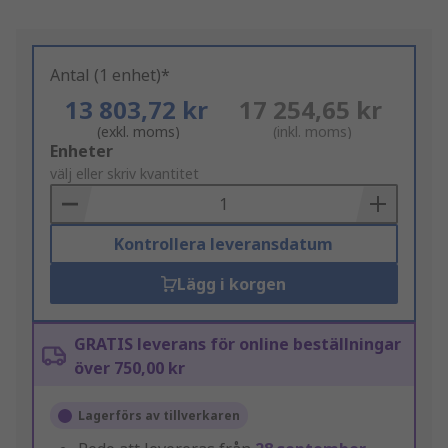
Antal (1 enhet)*
13 803,72 kr
17 254,65 kr
(exkl. moms)
(inkl. moms)
Add
Enheter
to
välj eller skriv kvantitet
Basket
Kontrollera leveransdatum
Lägg i korgen
GRATIS leverans för online beställningar
över 750,00 kr
Lagerförs av tillverkaren