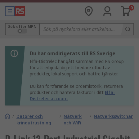
0
Sök efter MPN
Du har omdirigerats till RS Sverige
Elfa-Distrelec har gått samman med RS Group
för att erbjuda dig ett bredare utbud av
produkter, lokal support och bättre tjänster.
Du kan fortfarande se orderhistorik, returnera
produkter och hantera fakturor i ditt
Elfa-
Distrelec account
/
Datorer och
/
Nätverk
/
Nätverksswitchar
kringutrustning
och WiFi
D-Link 12-Port Industrial Gigabit