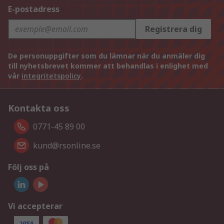
E-postadress
Registrera dig
De personuppgifter som du lämnar när du anmäler dig
till nyhetsbrevet kommer att behandlas i enlighet med
vår
integritetspolicy
.
Kontakta oss
0771-45 89 00
kund@rsonline.se
Följ oss på
Vi accepterar