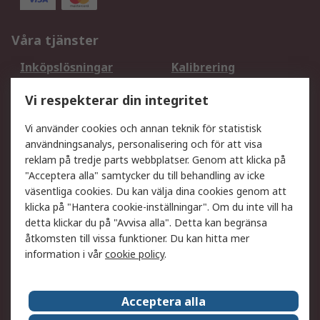
Våra tjänster
Inköpslösningar
Kalibrering
Utökat sortiment
Oljetestning och analys
Vi respekterar din integritet
DesignSpark
Teknisk Support
Ditt lokala säljteam
Exportlösningar
Vi använder cookies och annan teknik för statistisk
användningsanalys, personalisering och för att visa
reklam på tredje parts webbplatser. Genom att klicka på
Support
"Acceptera alla" samtycker du till behandling av icke
Få hjälp
Retur av varor
väsentliga cookies. Du kan välja dina cookies genom att
klicka på "Hantera cookie-inställningar". Om du inte vill ha
Leverans
Spåra din order
detta klickar du på "Avvisa alla". Detta kan begränsa
Begär en fakturakopi
Fördelar med RS-konto
åtkomsten till vissa funktioner. Du kan hitta mer
Betalningsalternativ
Okdo
information i vår
cookie policy
.
Om RS
Acceptera alla
Om RS
Försäljningsvillkor