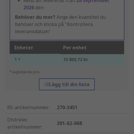
Redo att levereras från
28 september
2026
den
Behöver du mer?
Ange den kvantitet du
behöver och klicka på "Kontrollera
leveransdatum"
Enheter
Per enhet
1 +
13 803,72 kr
*vägledande pris
Lägg till din lista
RS-artikelnummer
:
270-3451
Distrelec
301-62-068
artikelnummer
: