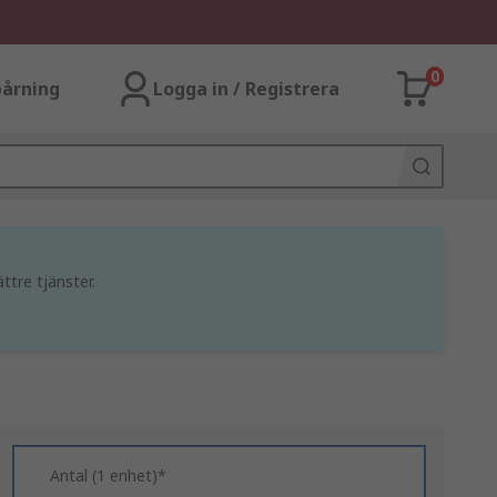
0
årning
Logga in / Registrera
ttre tjänster.
Antal (1 enhet)*