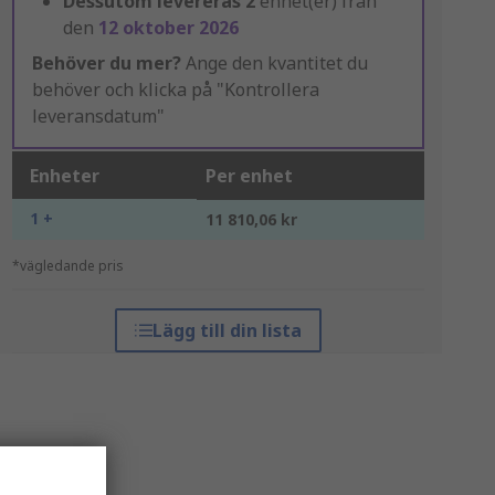
Dessutom levereras
2
enhet(er) från
den
12 oktober 2026
Behöver du mer?
Ange den kvantitet du
behöver och klicka på "Kontrollera
leveransdatum"
Enheter
Per enhet
1 +
11 810,06 kr
*vägledande pris
Lägg till din lista