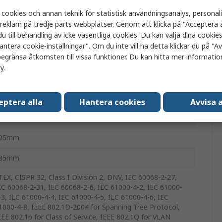
 cookies och annan teknik för statistisk användningsanalys, personal
thernet-switch
a reklam på tredje parts webbplatser. Genom att klicka på "Acceptera a
u till behandling av icke väsentliga cookies. Du kan välja dina cooki
anterad Ethernet-switch
antera cookie-inställningar". Om du inte vill ha detta klickar du på "Avv
ej
egränsa åtkomsten till vissa funktioner. Du kan hitta mer information
cy
.
täll
eptera alla
Hantera cookies
Avvisa a
3.6mm
05mm
35mm
TEX, CISPR 32, Class I Division 2, DNV, IEC 60068-2-27,
EC 60068-2-31, IEC 60068-2-6, IEC 61000-4-2, IEC 61000-
-3, IEC 61000-4-4, IEC 61000-4-5, IEC 61000-4-6, IEC
1000-4-8, IEEE 802.1D-2004 for Spanning Tree Protocol,
EEE 802.1p for Class of Service, IEEE 802.1Q for VLAN