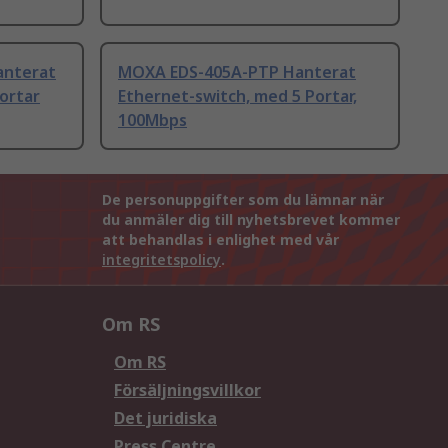
anterat
MOXA EDS-405A-PTP Hanterat
ortar
Ethernet-switch, med 5 Portar,
100Mbps
De personuppgifter som du lämnar när
du anmäler dig till nyhetsbrevet kommer
att behandlas i enlighet med vår
integritetspolicy
.
Om RS
Om RS
Försäljningsvillkor
Det juridiska
Press Centre