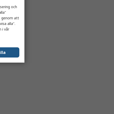
isering och
lla"
es genom att
isa alla".
 i vår
lla