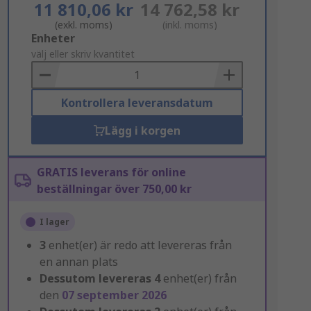
11 810,06 kr
14 762,58 kr
(exkl. moms)
(inkl. moms)
Add
Enheter
to
välj eller skriv kvantitet
Basket
Kontrollera leveransdatum
Lägg i korgen
GRATIS leverans för online
beställningar över 750,00 kr
I lager
3
enhet(er) är redo att levereras från
en annan plats
Dessutom levereras
4
enhet(er) från
den
07 september 2026