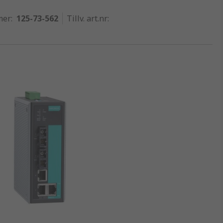
mer
:
125-73-562
Tillv. art.nr
: