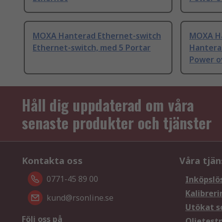
MOXA Hanterad Ethernet-switch
MOXA Ha
Ethernet-switch, med 5 Portar
Hantera
Power o
Håll dig uppdaterad om våra
senaste produkter och tjänster
Kontakta oss
Våra tjän
0771-45 89 00
Inköpslö
Kalibreri
kund@rsonline.se
Utökat s
Följ oss på
Oljetest