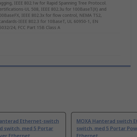
agging, IEEE 802.1w for Rapid Spanning Tree Protocol.
ertifications-UL 508, IEEE 802.3u for 100BaseT(X) and
00BaseFX, IEEE 802.3x for flow control, NEMA TS2,
tandards-IEEE 802.3 for 10BaseT, UL 60950-1, EN
5032/24, FCC Part 15B Class A
nterad Ethernet-switch
MOXA Hanterad switch E
d switch, med 5 Portar
switch, med 5 Portar Pow
ver Ethernet
Ethernet