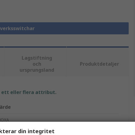
tverksswitchar
Lagstiftning
och
Produktdetaljer
ursprungsland
tt eller flera attribut.
ärde
OXA
kterar din integritet