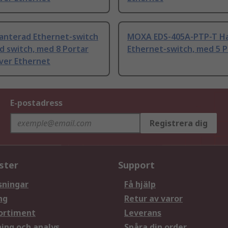
nterad Ethernet-switch
MOXA EDS-405A-PTP-T H
d switch, med 8 Portar
Ethernet-switch, med 5 P
ver Ethernet
E-postadress
Registrera dig
ster
Support
sningar
Få hjälp
ng
Retur av varor
ortiment
Leverans
ning och analys
Spåra din order