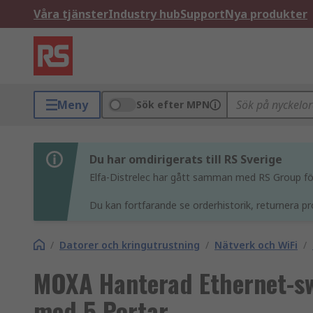
Våra tjänster
Industry hub
Support
Nya produkter
Meny
Sök efter MPN
Du har omdirigerats till RS Sverige
Elfa-Distrelec har gått samman med RS Group för 
Du kan fortfarande se orderhistorik, returnera pr
/
Datorer och kringutrustning
/
Nätverk och WiFi
/
MOXA Hanterad Ethernet-sw
med 5 Portar