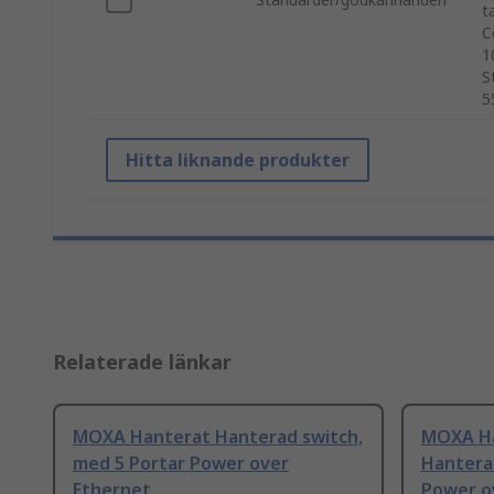
t
C
1
S
5
Hitta liknande produkter
Relaterade länkar
MOXA Hanterat Hanterad switch,
MOXA Ha
med 5 Portar Power over
Hantera
Ethernet
Power o