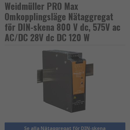
Weidmüller PRO Max
Omkopplingsläge Nätaggregat
för DIN-skena 800 V dc, 575V ac
AC/DC 28V dc DC 120 W
Se alla Nätaggregat för DIN-skena