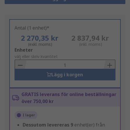
Antal (1 enhet)*
2 270,35 kr
2 837,94 kr
(exkl. moms)
(inkl. moms)
Add
Enheter
to
välj eller skriv kvantitet
Basket
Lägg i korgen
GRATIS leverans för online beställningar
över 750,00 kr
I lager
Dessutom levereras
9
enhet(er) från