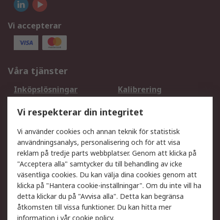
Vi accepterar
Våra tjänster
Inköpslösningar
Kalibrering
Utökat sortiment
Oljetestning och analys
Vi respekterar din integritet
DesignSpark
Teknisk Support
Ditt lokala säljteam
Exportlösningar
Vi använder cookies och annan teknik för statistisk
användningsanalys, personalisering och för att visa
reklam på tredje parts webbplatser. Genom att klicka på
Support
"Acceptera alla" samtycker du till behandling av icke
Få hjälp
Retur av varor
väsentliga cookies. Du kan välja dina cookies genom att
klicka på "Hantera cookie-inställningar". Om du inte vill ha
Leverans
Spåra din order
detta klickar du på "Avvisa alla". Detta kan begränsa
Begär en fakturakopi
Fördelar med RS-konto
åtkomsten till vissa funktioner. Du kan hitta mer
Betalningsalternativ
Okdo
information i vår
cookie policy
.