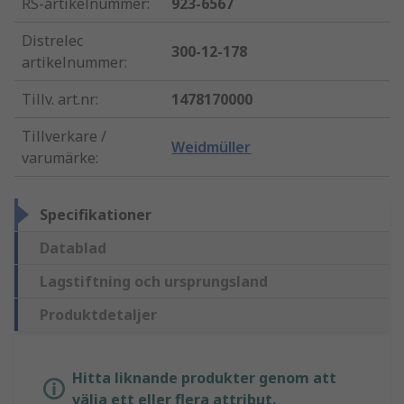
RS-artikelnummer
:
923-6567
Distrelec
300-12-178
artikelnummer
:
Tillv. art.nr
:
1478170000
Tillverkare /
Weidmüller
varumärke
:
Specifikationer
Datablad
Lagstiftning och ursprungsland
Produktdetaljer
Hitta liknande produkter genom att
välja ett eller flera attribut.