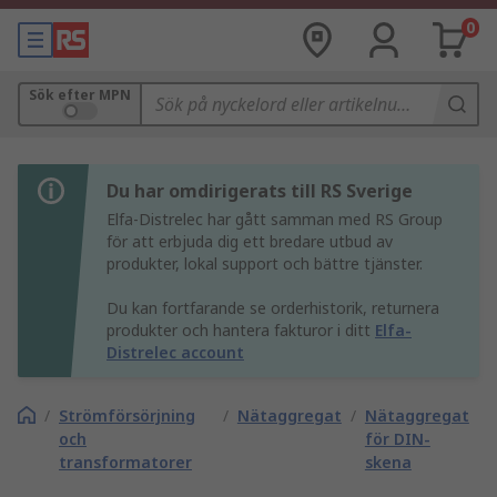
0
Sök efter MPN
Du har omdirigerats till RS Sverige
Elfa-Distrelec har gått samman med RS Group
för att erbjuda dig ett bredare utbud av
produkter, lokal support och bättre tjänster.
Du kan fortfarande se orderhistorik, returnera
produkter och hantera fakturor i ditt
Elfa-
Distrelec account
/
Strömförsörjning
/
Nätaggregat
/
Nätaggregat
och
för DIN-
transformatorer
skena