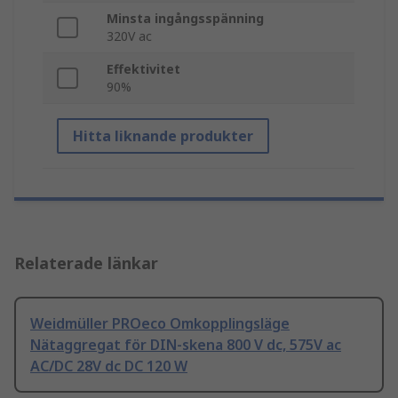
Minsta ingångsspänning
320V ac
Effektivitet
90%
Hitta liknande produkter
Relaterade länkar
Weidmüller PROeco Omkopplingsläge
Nätaggregat för DIN-skena 800 V dc, 575V ac
AC/DC 28V dc DC 120 W