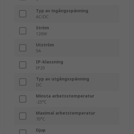
Typ av ingångsspänning
AC/DC
Ström
120W
Utström
5A
IP-klassning
IP20
Typ av utgångsspänning
DC
Minsta arbetsstemperatur
-25°C
Maximal arbetstemperatur
70°C
Djup