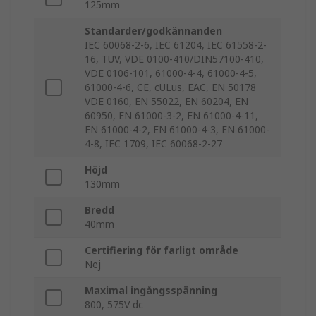
125mm
Standarder/godkännanden
IEC 60068-2-6, IEC 61204, IEC 61558-2-
16, TUV, VDE 0100-410/DIN57100-410,
VDE 0106-101, 61000-4-4, 61000-4-5,
61000-4-6, CE, cULus, EAC, EN 50178
VDE 0160, EN 55022, EN 60204, EN
60950, EN 61000-3-2, EN 61000-4-11,
EN 61000-4-2, EN 61000-4-3, EN 61000-
4-8, IEC 1709, IEC 60068-2-27
Höjd
130mm
Bredd
40mm
Certifiering för farligt område
Nej
Maximal ingångsspänning
800, 575V dc