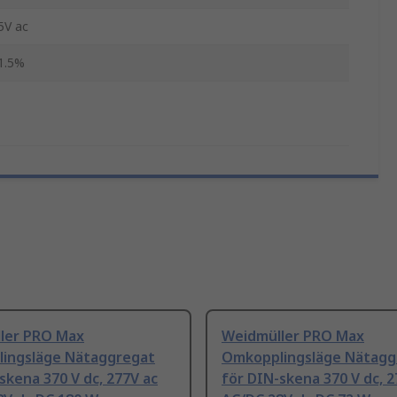
5V ac
1.5%
ler PRO Max
Weidmüller PRO Max
ingsläge Nätaggregat
Omkopplingsläge Nätagg
skena 370 V dc, 277V ac
för DIN-skena 370 V dc, 2