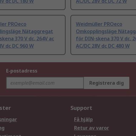
8V dc DC 180 W
AC/DC 28V dc DC 72 W
ler PROeco
Weidmüller PROeco
ingsläge Nätaggregat
Omkopplingsläge Nätagg
skena 370 V dc, 264V ac
för DIN-skena 370 V dc, 2
8V dc DC 960 W
AC/DC 28V dc DC 480 W
E-postadress
Registrera dig
ster
Support
sningar
Få hjälp
ng
Retur av varor