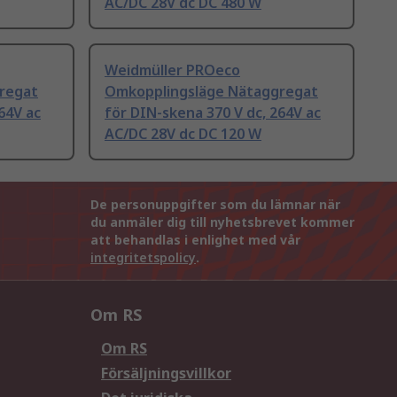
AC/DC 28V dc DC 480 W
Weidmüller PROeco
regat
Omkopplingsläge Nätaggregat
64V ac
för DIN-skena 370 V dc, 264V ac
AC/DC 28V dc DC 120 W
De personuppgifter som du lämnar när
du anmäler dig till nyhetsbrevet kommer
att behandlas i enlighet med vår
integritetspolicy
.
Om RS
Om RS
Försäljningsvillkor