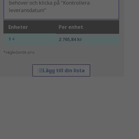
behöver och klicka på "Kontrollera
leveransdatum"
Enheter
Per enhet
1 +
2 765,84 kr
*vägledande pris
Lägg till din lista