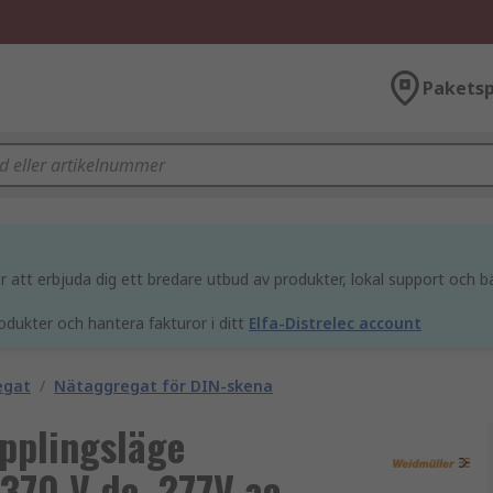
Paketsp
att erbjuda dig ett bredare utbud av produkter, lokal support och bä
odukter och hantera fakturor i ditt
Elfa-Distrelec account
egat
/
Nätaggregat för DIN-skena
pplingsläge
370 V dc, 277V ac