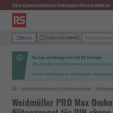
Våra tjänster
Industry hub
Support
Nya produkter
Meny
Sök efter MPN
Du har omdirigerats till RS Sverige
Elfa-Distrelec har gått samman med RS Group för 
Du kan fortfarande se orderhistorik, returnera pr
/
Strömförsörjning och transformatorer
/
Nätaggr
Weidmüller PRO Max Omko
Nätaggregat för DIN-skena 