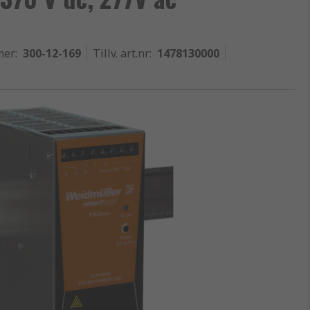
mer
:
300-12-169
Tillv. art.nr
:
1478130000