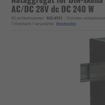
AC/DC 28V dc DC 240 W
RS-artikelnummer
:
923-6551
Distrelec artikelnum
Tillverkare / varumärke
:
Weidmüller