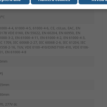
C
0°C
1000-4-4, 61000-4-5, 61000-4-6, CE, cULus, EAC, EN
0178 VDE 0160, EN 55022, EN 60204, EN 60950, EN
1000-3-2, EN 61000-4-11, EN 61000-4-2, EN 61000-4-3,
EC 1709, IEC 60068-2-27, IEC 60068-2-6, IEC 61204, IEC
1558-2-16, TUV, VDE 0100-410/DIN57100-410, VDE 0106-
01, EN 61000-4-8
0mm
ej
25mm
30mm
70, 277V dc