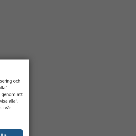
isering och
lla"
es genom att
isa alla".
 i vår
lla