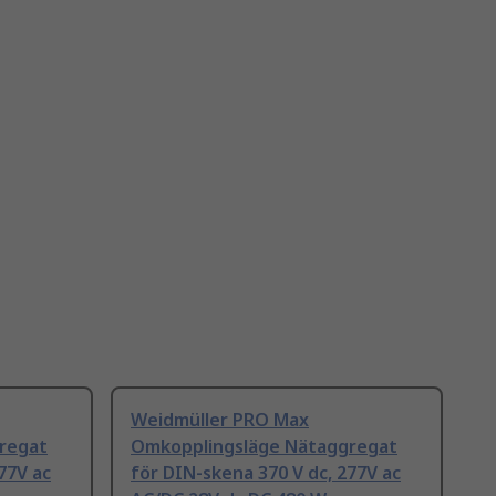
Weidmüller PRO Max
regat
Omkopplingsläge Nätaggregat
77V ac
för DIN-skena 370 V dc, 277V ac