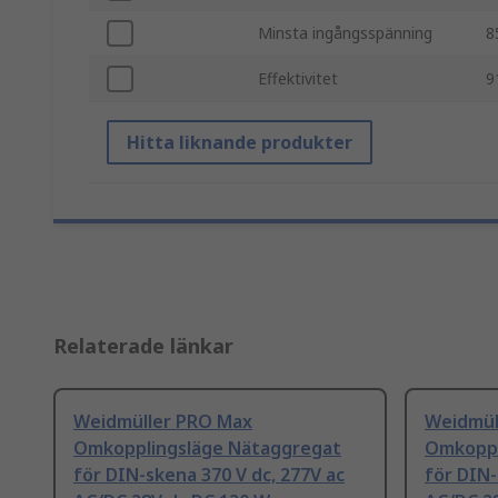
Minsta ingångsspänning
8
Effektivitet
9
Hitta liknande produkter
Relaterade länkar
Weidmüller PRO Max
Weidmül
Omkopplingsläge Nätaggregat
Omkoppl
för DIN-skena 370 V dc, 277V ac
för DIN-