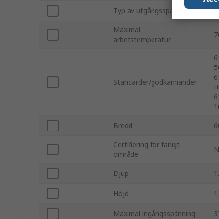
Typ av utgångsspänning
D
Maximal
7
arbetstemperatur
6
5
6
Standarder/godkännanden
I
6
1
Bredd
6
Certifiering för farligt
N
område
Djup
1
Höjd
1
Maximal ingångsspänning
3