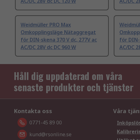
AC/DC 28V dc DC 120 W
AC/DC 2
Weidmüller PRO Max
Weidmül
Omkopplingsläge Nätaggregat
Omkoppl
för DIN-skena 370 V dc, 277V ac
för DIN-
AC/DC 28V dc DC 960 W
AC/DC 2
Håll dig uppdaterad om våra
senaste produkter och tjänster
Kontakta oss
Våra tjän
0771-45 89 00
Inköpslö
Kalibreri
kund@rsonline.se