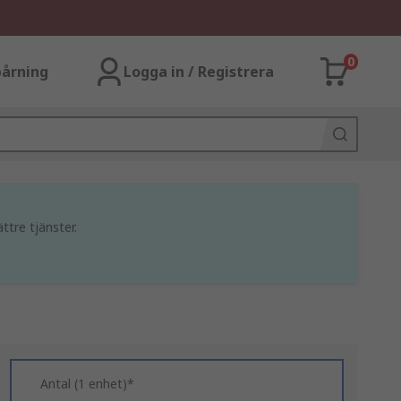
0
årning
Logga in / Registrera
ttre tjänster.
Antal (1 enhet)*