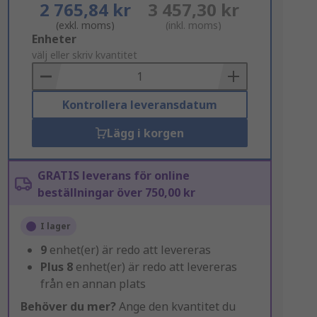
2 765,84 kr
3 457,30 kr
(exkl. moms)
(inkl. moms)
Add
Enheter
to
välj eller skriv kvantitet
Basket
Kontrollera leveransdatum
Lägg i korgen
GRATIS leverans för online
beställningar över 750,00 kr
I lager
9
enhet(er) är redo att levereras
Plus
8
enhet(er) är redo att levereras
från en annan plats
Behöver du mer?
Ange den kvantitet du