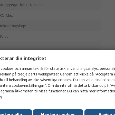
ätaggregat för DIN-skena
RO Max
mkopplingsläge
8V dc
C/DC
kterar din integritet
 cookies och annan teknik för statistisk användningsanalys, personal
a reklam på tredje parts webbplatser. Genom att klicka på "Acceptera a
40W
u till behandling av icke väsentliga cookies. Du kan välja dina cooki
antera cookie-inställningar". Om du inte vill ha detta klickar du på "Avv
0A
egränsa åtkomsten till vissa funktioner. Du kan hitta mer information
cy
.
P20
25°C
eptera alla
Hantera cookies
Avvisa a