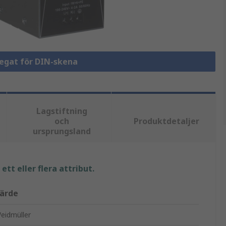
regat för DIN-skena
Lagstiftning
och
Produktdetaljer
ursprungsland
tt eller flera attribut.
ärde
eidmüller