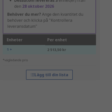
Dessutom levereras
3
enhet(er) från
den
28 oktober 2026
Behöver du mer?
Ange den kvantitet du
behöver och klicka på "Kontrollera
leveransdatum"
Enheter
Per enhet
1 +
2 513,50 kr
*vägledande pris
Lägg till din lista