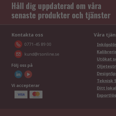
Håll dig uppdaterad om våra
senaste produkter och tjänster
Kontakta oss
Våra tjän
0771-45 89 00
Inköpslö
Kalibreri
kund@rsonline.se
Utökat s
Följ oss på
Oljetest
DesignSp
Teknisk 
Vi accepterar
Ditt loka
Exportlö