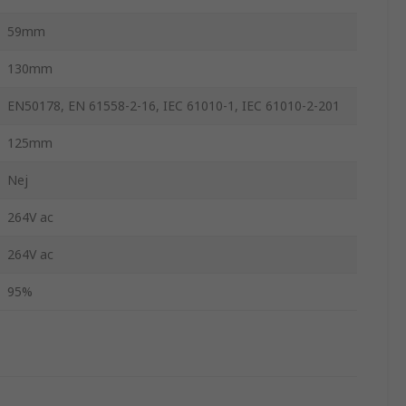
59mm
130mm
EN50178, EN 61558-2-16, IEC 61010-1, IEC 61010-2-201
125mm
Nej
264V ac
264V ac
95%