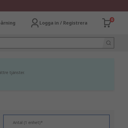
0
årning
Logga in / Registrera
ttre tjänster.
Antal (1 enhet)*