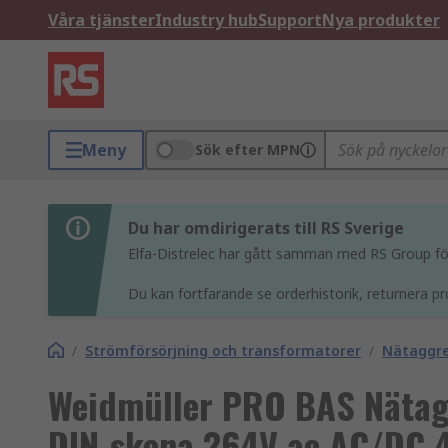
Våra tjänster
Industry hub
Support
Nya produkter
Meny
Sök efter MPN
Du har omdirigerats till RS Sverige
Elfa-Distrelec har gått samman med RS Group för 
Du kan fortfarande se orderhistorik, returnera pr
/
Strömförsörjning och transformatorer
/
Nätaggr
Weidmüller PRO BAS Nätag
DIN-skena 264V ac AC/DC 