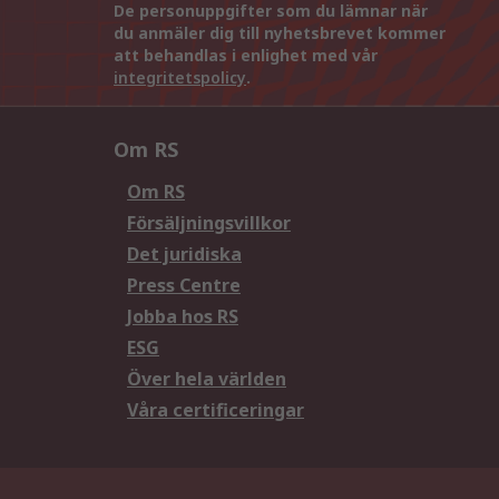
De personuppgifter som du lämnar när
du anmäler dig till nyhetsbrevet kommer
att behandlas i enlighet med vår
integritetspolicy
.
Om RS
Om RS
Försäljningsvillkor
Det juridiska
Press Centre
Jobba hos RS
ESG
Över hela världen
Våra certificeringar