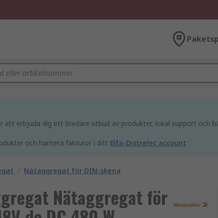
Paketsp
att erbjuda dig ett bredare utbud av produkter, lokal support och bä
odukter och hantera fakturor i ditt
Elfa-Distrelec account
egat
/
Nätaggregat för DIN-skena
gregat Nätaggregat för
48V dc DC 480 W