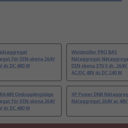
Nätaggregat
Weidmüller PRO BAS
egat för DIN-skena 264V
Nätaggregat Nätaggrega
V dc DC 480 W
DIN-skena 370 V dc, 264V
AC/DC 48V dc DC 240 W
DRA480 Omkopplingsläge
XP Power DNR Nätaggre
egat för DIN-skena 264V
Nätaggregat 264V ac 48V
V dc DC 480 W