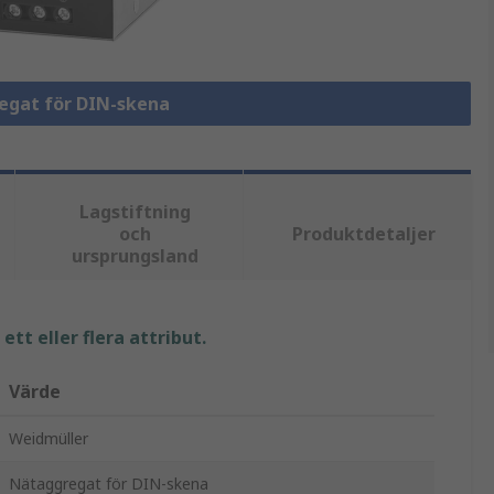
regat för DIN-skena
Lagstiftning
och
Produktdetaljer
ursprungsland
tt eller flera attribut.
Värde
Weidmüller
Nätaggregat för DIN-skena