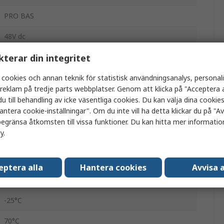
PRO BAS
48V dc
kterar din integritet
Nätaggregat
AC/DC
 cookies och annan teknik för statistisk användningsanalys, personal
a reklam på tredje parts webbplatser. Genom att klicka på "Acceptera a
480W
u till behandling av icke väsentliga cookies. Du kan välja dina cooki
antera cookie-inställningar". Om du inte vill ha detta klickar du på "Avv
10A
egränsa åtkomsten till vissa funktioner. Du kan hitta mer information
cy
.
IP20
Ja
eptera alla
Hantera cookies
Avvisa a
DC
-25°C
70°C