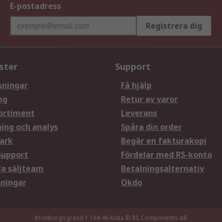
E-postadress
Registrera dig
ster
Support
sningar
Få hjälp
ng
Retur av varor
ortiment
Leverans
ning och analys
Spåra din order
ark
Begär en fakturakopi
Support
Fördelar med RS-konto
la säljteam
Betalningsalternativ
sningar
Okdo
Kronborgsgränd 1 164 46 Kista
© RS Components AB