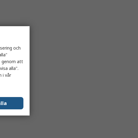
isering och
lla"
es genom att
isa alla".
 i vår
lla