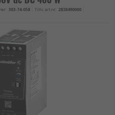
mer
:
303-74-058
Tillv. art.nr
:
2838490000