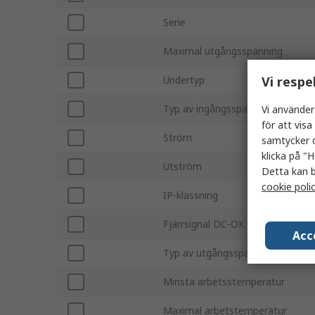
Serie
Maximal utgångsspänning
Vi respe
Undertyp
Typ av ingångsspänning
Vi använder
för att vis
Ström
samtycker d
klicka på "H
Utström
Detta kan b
cookie poli
IP-klassning
Fjärrsignal DC-OK
Acc
Typ av utgångsspänning
Minsta arbetsstemperatur
Maximal arbetstemperatur