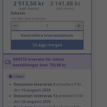
2 513,50 kr
3 141,88 kr
(exkl. moms)
(inkl. moms)
Add
Enheter
to
välj eller skriv kvantitet
Basket
Kontrollera leveransdatum
Lägg i korgen
GRATIS leverans för online
beställningar över 750,00 kr
I lager
Dessutom levereras
3
enhet(er) från
den
10 augusti 2026
Dessutom levereras
12
enhet(er) från
den
26 augusti 2026