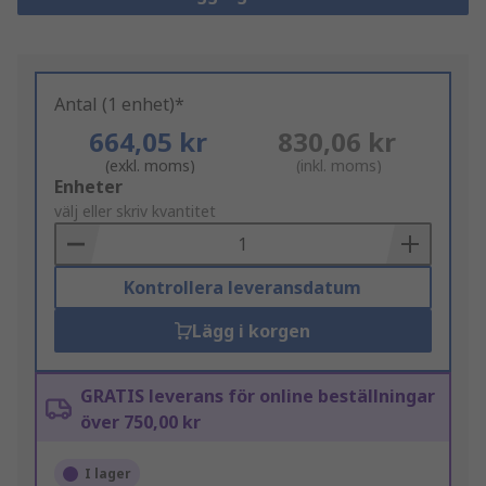
Antal (1 enhet)*
664,05 kr
830,06 kr
(exkl. moms)
(inkl. moms)
Add
Enheter
to
välj eller skriv kvantitet
Basket
Kontrollera leveransdatum
Lägg i korgen
GRATIS leverans för online beställningar
över 750,00 kr
I lager