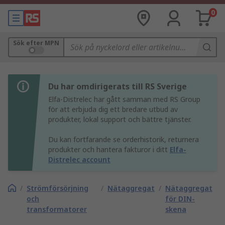
0
Sök efter MPN
Du har omdirigerats till RS Sverige
Elfa-Distrelec har gått samman med RS Group
för att erbjuda dig ett bredare utbud av
produkter, lokal support och bättre tjänster.
Du kan fortfarande se orderhistorik, returnera
produkter och hantera fakturor i ditt
Elfa-
Distrelec account
/
Strömförsörjning
/
Nätaggregat
/
Nätaggregat
och
för DIN-
transformatorer
skena