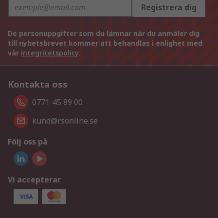
Registrera dig
De personuppgifter som du lämnar när du anmäler dig
till nyhetsbrevet kommer att behandlas i enlighet med
vår
integritetspolicy
.
Kontakta oss
0771-45 89 00
kund@rsonline.se
Följ oss på
Vi accepterar