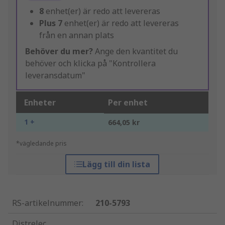
8
enhet(er) är redo att levereras
Plus
7
enhet(er) är redo att levereras
från en annan plats
Behöver du mer?
Ange den kvantitet du
behöver och klicka på "Kontrollera
leveransdatum"
Enheter
Per enhet
1 +
664,05 kr
*vägledande pris
Lägg till din lista
RS-artikelnummer
:
210-5793
Distrelec