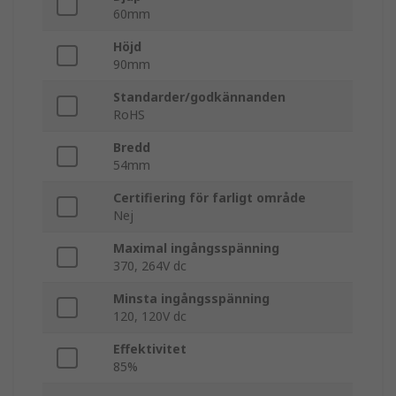
60mm
Höjd
90mm
Standarder/godkännanden
RoHS
Bredd
54mm
Certifiering för farligt område
Nej
Maximal ingångsspänning
370, 264V dc
Minsta ingångsspänning
120, 120V dc
Effektivitet
85%