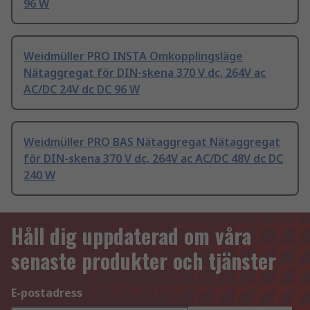
96 W
Weidmüller PRO INSTA Omkopplingsläge
Nätaggregat för DIN-skena 370 V dc, 264V ac
AC/DC 24V dc DC 96 W
Weidmüller PRO BAS Nätaggregat Nätaggregat
för DIN-skena 370 V dc, 264V ac AC/DC 48V dc DC
240 W
Håll dig uppdaterad om våra
senaste produkter och tjänster
E-postadress