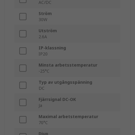
AC/DC
Ström
30W
Utström
2.6A
IP-klassning
IP20
Minsta arbetsstemperatur
-25°C
Typ av utgångsspänning
DC
Fjärrsignal DC-OK
Ja
Maximal arbetstemperatur
70°C
Djup