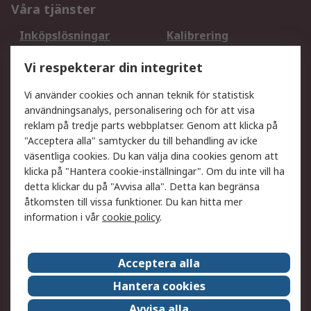
Våra tjänster
Inköpslösningar
Kalibrering
Utökat sortiment
Oljetestning och analys
Vi respekterar din integritet
DesignSpark
Teknisk Support
Ditt lokala säljteam
Exportlösningar
Vi använder cookies och annan teknik för statistisk
användningsanalys, personalisering och för att visa
reklam på tredje parts webbplatser. Genom att klicka på
Support
"Acceptera alla" samtycker du till behandling av icke
Få hjälp
Retur av varor
väsentliga cookies. Du kan välja dina cookies genom att
klicka på "Hantera cookie-inställningar". Om du inte vill ha
Leverans
Spåra din order
detta klickar du på "Avvisa alla". Detta kan begränsa
Begär en fakturakopi
Fördelar med RS-konto
åtkomsten till vissa funktioner. Du kan hitta mer
Betalningsalternativ
Okdo
information i vår
cookie policy
.
Om RS
Acceptera alla
Om RS
Försäljningsvillkor
Hantera cookies
Det juridiska
Press Centre
Avvisa alla