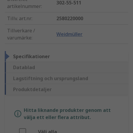
302-55-511
artikelnummer
:
Tillv. art.nr
:
2580220000
Tillverkare /
Weidmüller
varumärke
:
Specifikationer
Datablad
Lagstiftning och ursprungsland
Produktdetaljer
Hitta liknande produkter genom att
välja ett eller flera attribut.
Välj alla