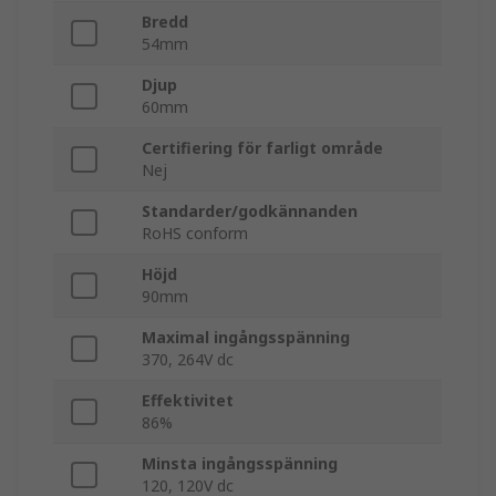
Bredd
54mm
Djup
60mm
Certifiering för farligt område
Nej
Standarder/godkännanden
RoHS conform
Höjd
90mm
Maximal ingångsspänning
370, 264V dc
Effektivitet
86%
Minsta ingångsspänning
120, 120V dc