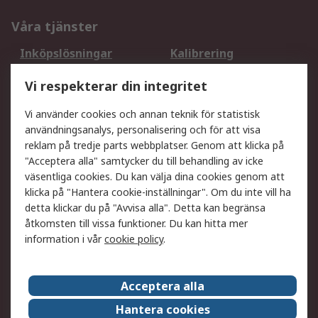
Våra tjänster
Inköpslösningar
Kalibrering
Utökat sortiment
Oljetestning och analys
Vi respekterar din integritet
DesignSpark
Teknisk Support
Ditt lokala säljteam
Exportlösningar
Vi använder cookies och annan teknik för statistisk
användningsanalys, personalisering och för att visa
reklam på tredje parts webbplatser. Genom att klicka på
Support
"Acceptera alla" samtycker du till behandling av icke
Få hjälp
Retur av varor
väsentliga cookies. Du kan välja dina cookies genom att
klicka på "Hantera cookie-inställningar". Om du inte vill ha
Leverans
Spåra din order
detta klickar du på "Avvisa alla". Detta kan begränsa
Begär en fakturakopi
Fördelar med RS-konto
åtkomsten till vissa funktioner. Du kan hitta mer
Betalningsalternativ
Okdo
information i vår
cookie policy
.
Om RS
Acceptera alla
Om RS
Försäljningsvillkor
Hantera cookies
Det juridiska
Press Centre