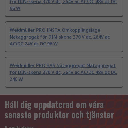
för DIN-skena 370 V dc, 264V ac AC/DC 48V dc DC
96 W
Weidmüller PRO INSTA Omkopplingsläge
Nätaggregat för DIN-skena 370 V dc, 264V ac
AC/DC 24V dc DC 96 W
Weidmüller PRO BAS Nätaggregat Nätaggregat
för DIN-skena 370 V dc, 264V ac AC/DC 48V dc DC
240 W
Håll dig uppdaterad om våra
senaste produkter och tjänster
E-postadress