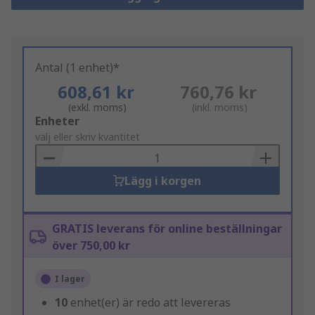
Antal (1 enhet)*
608,61 kr
760,76 kr
(exkl. moms)
(inkl. moms)
Add
Enheter
to
välj eller skriv kvantitet
Basket
Lägg i korgen
GRATIS leverans för online beställningar
över 750,00 kr
I lager
10
enhet(er) är redo att levereras