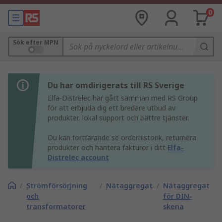
0
Sök efter MPN
Du har omdirigerats till RS Sverige
Elfa-Distrelec har gått samman med RS Group
för att erbjuda dig ett bredare utbud av
produkter, lokal support och bättre tjänster.
Du kan fortfarande se orderhistorik, returnera
produkter och hantera fakturor i ditt
Elfa-
Distrelec account
/
Strömförsörjning
/
Nätaggregat
/
Nätaggregat
och
för DIN-
transformatorer
skena