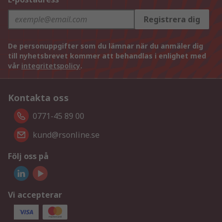
Registrera dig
De personuppgifter som du lämnar när du anmäler dig
till nyhetsbrevet kommer att behandlas i enlighet med
vår
integritetspolicy
.
Kontakta oss
0771-45 89 00
kund@rsonline.se
Följ oss på
Vi accepterar