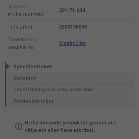
Distrelec
301-71-034
artikelnummer
:
Tillv. art.nr
:
2580190000
Tillverkare /
Weidmüller
varumärke
:
Specifikationer
Datablad
Lagstiftning och ursprungsland
Produktdetaljer
Hitta liknande produkter genom att
välja ett eller flera attribut.