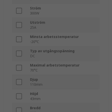
Ström
300W
Utström
25A
Minsta arbetsstemperatur
-20°C
Typ av utgångsspänning
DC
Maximal arbetstemperatur
70°C
Djup
110mm
Höjd
43mm
Bredd