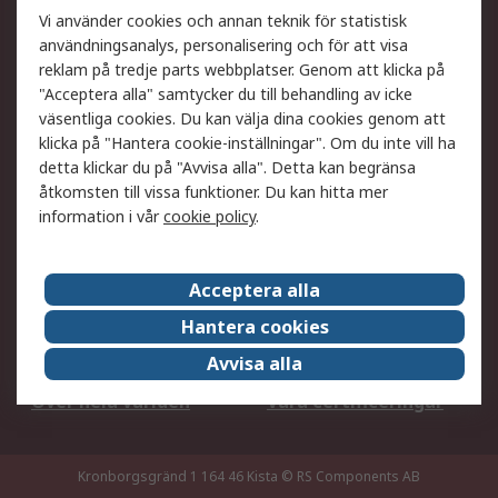
Ditt lokala säljteam
Exportlösningar
Vi använder cookies och annan teknik för statistisk
användningsanalys, personalisering och för att visa
reklam på tredje parts webbplatser. Genom att klicka på
Support
"Acceptera alla" samtycker du till behandling av icke
Få hjälp
Retur av varor
väsentliga cookies. Du kan välja dina cookies genom att
klicka på "Hantera cookie-inställningar". Om du inte vill ha
Leverans
Spåra din order
detta klickar du på "Avvisa alla". Detta kan begränsa
Begär en fakturakopi
Fördelar med RS-konto
åtkomsten till vissa funktioner. Du kan hitta mer
Betalningsalternativ
Okdo
information i vår
cookie policy
.
Om RS
Acceptera alla
Om RS
Försäljningsvillkor
Hantera cookies
Det juridiska
Press Centre
Avvisa alla
Jobba hos RS
ESG
Över hela världen
Våra certificeringar
Kronborgsgränd 1 164 46 Kista
© RS Components AB