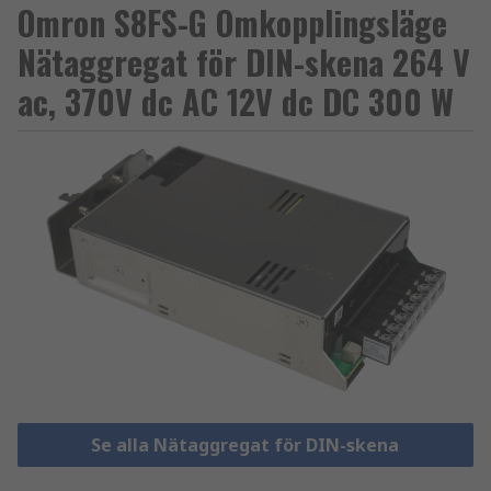
Omron S8FS-G Omkopplingsläge
Nätaggregat för DIN-skena 264 V
ac, 370V dc AC 12V dc DC 300 W
Se alla Nätaggregat för DIN-skena