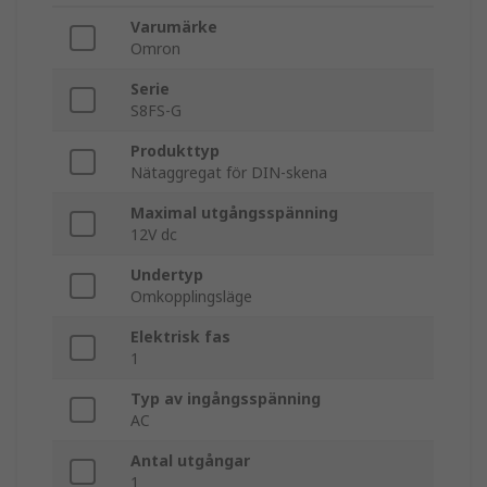
Varumärke
Omron
Serie
S8FS-G
Produkttyp
Nätaggregat för DIN-skena
Maximal utgångsspänning
12V dc
Undertyp
Omkopplingsläge
Elektrisk fas
1
Typ av ingångsspänning
AC
Antal utgångar
1