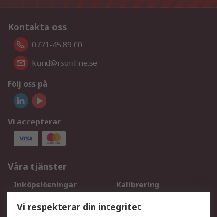
Kontakta oss
0771-45 89 00
kund@rsonline.se
Följ oss på
Vi accepterar
Våra tjänster
Inköpslösningar
Kalibrering
Utökat sortiment
Oljetestning och analys
Vi respekterar din integritet
DesignSpark
Teknisk Support