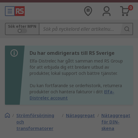
0
Sök efter MPN
Du har omdirigerats till RS Sverige
Elfa-Distrelec har gått samman med RS Group
för att erbjuda dig ett bredare utbud av
produkter, lokal support och bättre tjänster.
Du kan fortfarande se orderhistorik, returnera
produkter och hantera fakturor i ditt
Elfa-
Distrelec account
/
Strömförsörjning
/
Nätaggregat
/
Nätaggregat
och
för DIN-
transformatorer
skena