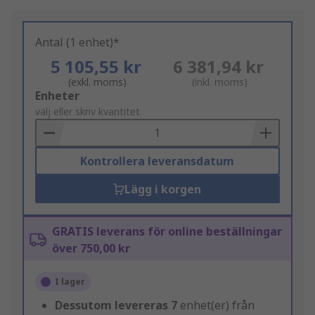
Antal (1 enhet)*
5 105,55 kr
6 381,94 kr
(exkl. moms)
(inkl. moms)
Add
Enheter
to
välj eller skriv kvantitet
Basket
Kontrollera leveransdatum
Lägg i korgen
GRATIS leverans för online beställningar
över 750,00 kr
I lager
Dessutom levereras
7
enhet(er) från