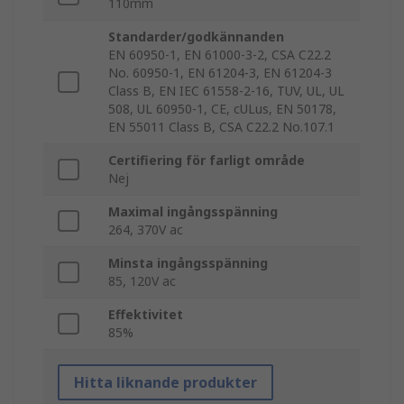
110mm
Standarder/godkännanden
EN 60950-1, EN 61000-3-2, CSA C22.2
No. 60950-1, EN 61204-3, EN 61204-3
Class B, EN IEC 61558-2-16, TUV, UL, UL
508, UL 60950-1, CE, cULus, EN 50178,
EN 55011 Class B, CSA C22.2 No.107.1
Certifiering för farligt område
Nej
Maximal ingångsspänning
264, 370V ac
Minsta ingångsspänning
85, 120V ac
Effektivitet
85%
Hitta liknande produkter