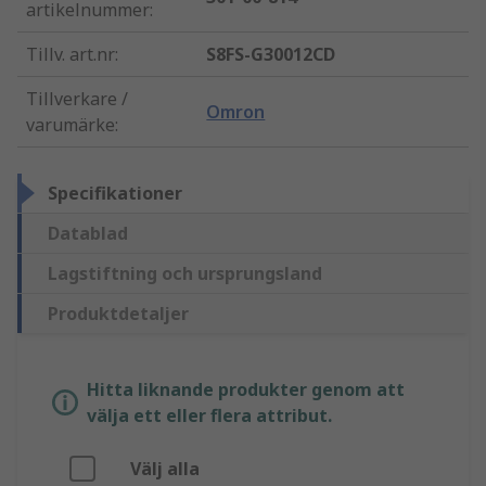
artikelnummer
:
Tillv. art.nr
:
S8FS-G30012CD
Tillverkare /
Omron
varumärke
:
Specifikationer
Datablad
Lagstiftning och ursprungsland
Produktdetaljer
Hitta liknande produkter genom att
välja ett eller flera attribut.
Välj alla