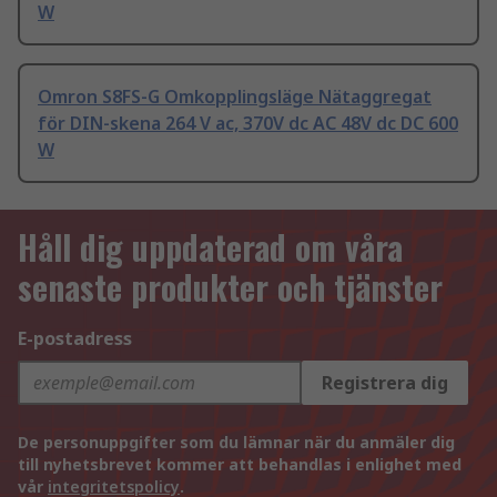
W
Omron S8FS-G Omkopplingsläge Nätaggregat
för DIN-skena 264 V ac, 370V dc AC 48V dc DC 600
W
Håll dig uppdaterad om våra
senaste produkter och tjänster
E-postadress
Registrera dig
De personuppgifter som du lämnar när du anmäler dig
till nyhetsbrevet kommer att behandlas i enlighet med
vår
integritetspolicy
.