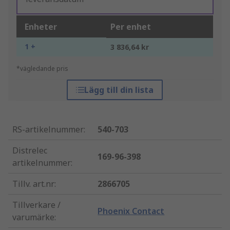
Enheter
Per enhet
1 +
3 836,64 kr
*vägledande pris
Lägg till din lista
RS-artikelnummer
:
540-703
Distrelec
169-96-398
artikelnummer
:
Tillv. art.nr
:
2866705
Tillverkare /
Phoenix Contact
varumärke
: