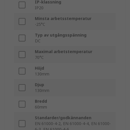
IP-klassning
IP20
Minsta arbetsstemperatur
-25°C
Typ av utgångsspänning
DC
Maximal arbetstemperatur
70°C
Höjd
130mm
Djup
130mm
Bredd
60mm
Standarder/godkännanden
EN 61000-4-2, EN 61000-4-4, EN 61000-
6-3, EN 61000-4-6