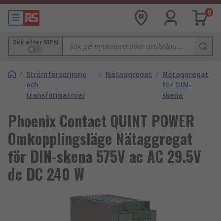
0
Sök efter MPN
/
Strömförsörjning
/
Nätaggregat
/
Nätaggregat
och
för DIN-
transformatorer
skena
Phoenix Contact QUINT POWER
Omkopplingsläge Nätaggregat
för DIN-skena 575V ac AC 29.5V
dc DC 240 W