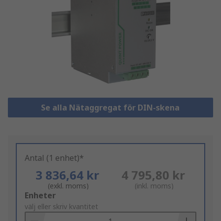
Se alla Nätaggregat för DIN-skena
Antal (1 enhet)*
3 836,64 kr
4 795,80 kr
(exkl. moms)
(inkl. moms)
Add
Enheter
to
välj eller skriv kvantitet
Basket