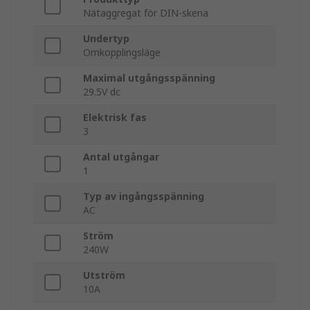
Nätaggregat för DIN-skena
Undertyp
Omkopplingsläge
Maximal utgångsspänning
29.5V dc
Elektrisk fas
3
Antal utgångar
1
Typ av ingångsspänning
AC
Ström
240W
Utström
10A