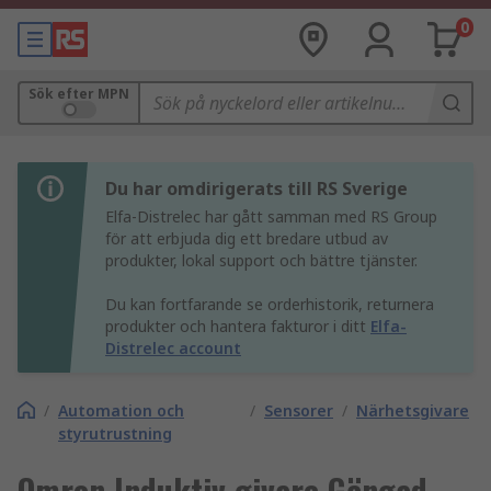
0
Sök efter MPN
Du har omdirigerats till RS Sverige
Elfa-Distrelec har gått samman med RS Group
för att erbjuda dig ett bredare utbud av
produkter, lokal support och bättre tjänster.
Du kan fortfarande se orderhistorik, returnera
produkter och hantera fakturor i ditt
Elfa-
Distrelec account
/
Automation och
/
Sensorer
/
Närhetsgivare
styrutrustning
Omron Induktiv givare Gängad