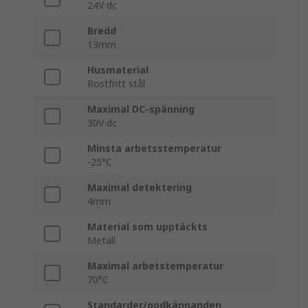
24V dc
Bredd
13mm
Husmaterial
Rostfritt stål
Maximal DC-spänning
30V dc
Minsta arbetsstemperatur
-25°C
Maximal detektering
4mm
Material som upptäckts
Metall
Maximal arbetstemperatur
70°C
Standarder/godkännanden