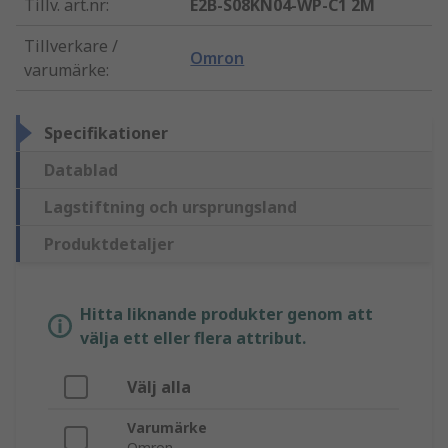
Tillv. art.nr
:
E2B-S08KN04-WP-C1 2M
Tillverkare /
Omron
varumärke
:
Specifikationer
Datablad
Lagstiftning och ursprungsland
Produktdetaljer
Hitta liknande produkter genom att
välja ett eller flera attribut.
Välj alla
Varumärke
Omron