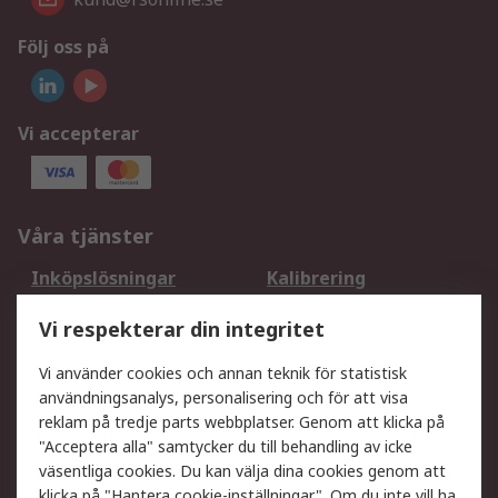
Följ oss på
Vi accepterar
Våra tjänster
Inköpslösningar
Kalibrering
Utökat sortiment
Oljetestning och analys
Vi respekterar din integritet
DesignSpark
Teknisk Support
Ditt lokala säljteam
Exportlösningar
Vi använder cookies och annan teknik för statistisk
användningsanalys, personalisering och för att visa
reklam på tredje parts webbplatser. Genom att klicka på
Support
"Acceptera alla" samtycker du till behandling av icke
Få hjälp
Retur av varor
väsentliga cookies. Du kan välja dina cookies genom att
klicka på "Hantera cookie-inställningar". Om du inte vill ha