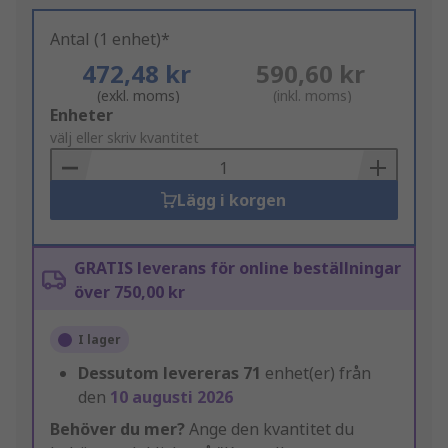
Antal (1 enhet)*
472,48 kr
590,60 kr
(exkl. moms)
(inkl. moms)
Add
Enheter
to
välj eller skriv kvantitet
Basket
Lägg i korgen
GRATIS leverans för online beställningar
över 750,00 kr
I lager
Dessutom levereras
71
enhet(er) från
den
10 augusti 2026
Behöver du mer?
Ange den kvantitet du