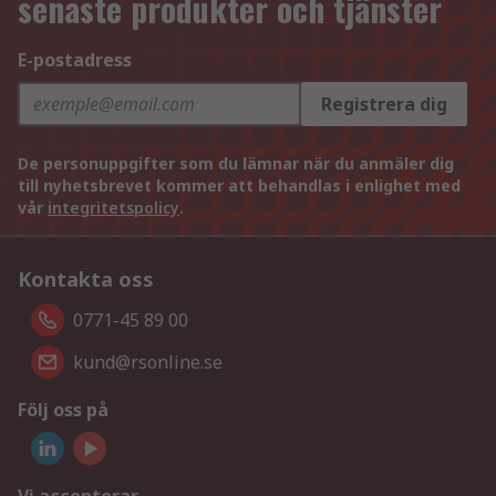
senaste produkter och tjänster
E-postadress
Registrera dig
De personuppgifter som du lämnar när du anmäler dig
till nyhetsbrevet kommer att behandlas i enlighet med
vår
integritetspolicy
.
Kontakta oss
0771-45 89 00
kund@rsonline.se
Följ oss på