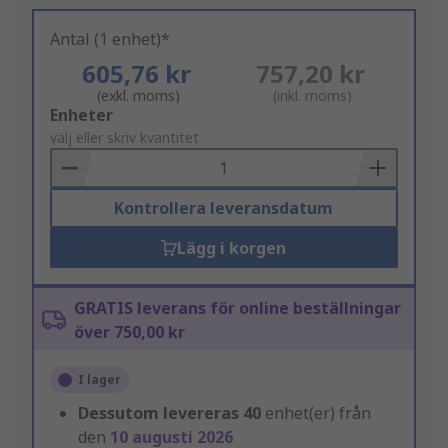
Antal (1 enhet)*
605,76 kr
757,20 kr
(exkl. moms)
(inkl. moms)
Add
Enheter
to
välj eller skriv kvantitet
Basket
Kontrollera leveransdatum
Lägg i korgen
GRATIS leverans för online beställningar
över 750,00 kr
I lager
Dessutom levereras
40
enhet(er) från
den
10 augusti 2026