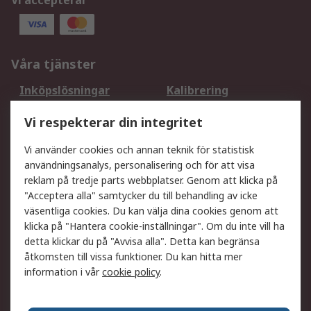
Vi accepterar
Våra tjänster
Inköpslösningar
Kalibrering
Utökat sortiment
Oljetestning och analys
Vi respekterar din integritet
DesignSpark
Teknisk Support
Ditt lokala säljteam
Exportlösningar
Vi använder cookies och annan teknik för statistisk
användningsanalys, personalisering och för att visa
reklam på tredje parts webbplatser. Genom att klicka på
Support
"Acceptera alla" samtycker du till behandling av icke
Få hjälp
Retur av varor
väsentliga cookies. Du kan välja dina cookies genom att
klicka på "Hantera cookie-inställningar". Om du inte vill ha
Leverans
Spåra din order
detta klickar du på "Avvisa alla". Detta kan begränsa
Begär en fakturakopi
Fördelar med RS-konto
åtkomsten till vissa funktioner. Du kan hitta mer
Betalningsalternativ
Okdo
information i vår
cookie policy
.
Om RS