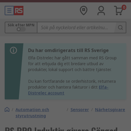
0
Sök efter MPN
Du har omdirigerats till RS Sverige
Elfa-Distrelec har gått samman med RS Group
för att erbjuda dig ett bredare utbud av
produkter, lokal support och bättre tjänster.
Du kan fortfarande se orderhistorik, returnera
produkter och hantera fakturor i ditt
Elfa-
Distrelec account
/
Automation och
/
Sensorer
/
Närhetsgivare
styrutrustning
RS PRO Induktiv givare Gängad