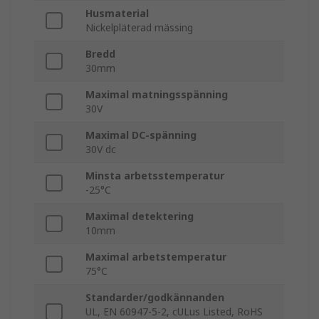
Husmaterial
Nickelpläterad mässing
Bredd
30mm
Maximal matningsspänning
30V
Maximal DC-spänning
30V dc
Minsta arbetsstemperatur
-25°C
Maximal detektering
10mm
Maximal arbetstemperatur
75°C
Standarder/godkännanden
UL, EN 60947-5-2, cULus Listed, RoHS