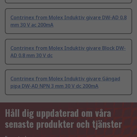
Contrinex from Molex Induktiv givare DW-AD 0.8
mm 30 V ac 200mA
Contrinex from Molex Induktiv givare Block DW-
AD 0.8 mm 30 V dc
Contrinex from Molex Induktiv givare Gängad
pipa DW-AD NPN 3 mm 30 V dc 200mA
Håll dig uppdaterad om våra
senaste produkter och tjänster