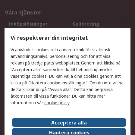
Våra tjänster
Inköpslösningar
Kalibrering
Utökat sortiment
Oljetestning och analys
Vi respekterar din integritet
DesignSpark
Teknisk Support
Ditt lokala säljteam
Exportlösningar
Vi använder cookies och annan teknik för statistisk
användningsanalys, personalisering och för att visa
reklam på tredje parts webbplatser. Genom att klicka på
Support
"Acceptera alla" samtycker du till behandling av icke
Få hjälp
Retur av varor
väsentliga cookies. Du kan välja dina cookies genom att
klicka på "Hantera cookie-inställningar". Om du inte vill ha
Leverans
Spåra din order
detta klickar du på "Avvisa alla". Detta kan begränsa
Begär en fakturakopi
Fördelar med RS-konto
åtkomsten till vissa funktioner. Du kan hitta mer
Betalningsalternativ
Okdo
information i vår
cookie policy
.
Om RS
Acceptera alla
Om RS
Försäljningsvillkor
Hantera cookies