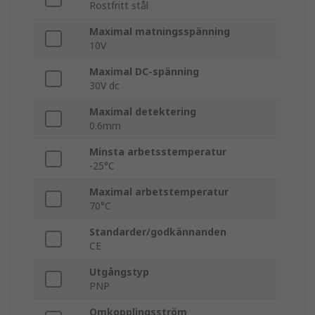
Rostfritt stål
Maximal matningsspänning
10V
Maximal DC-spänning
30V dc
Maximal detektering
0.6mm
Minsta arbetsstemperatur
-25°C
Maximal arbetstemperatur
70°C
Standarder/godkännanden
CE
Utgångstyp
PNP
Omkopplingsström