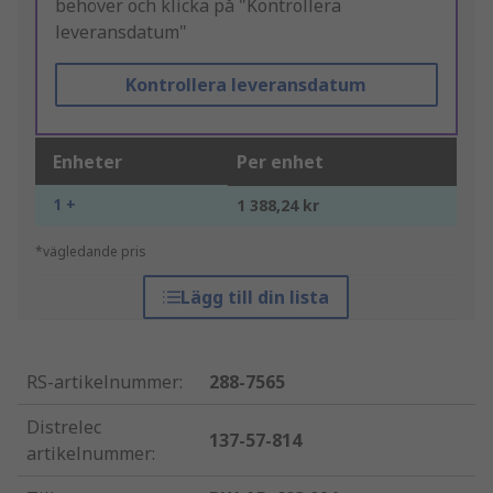
behöver och klicka på "Kontrollera
leveransdatum"
Kontrollera leveransdatum
Enheter
Per enhet
1 +
1 388,24 kr
*vägledande pris
Lägg till din lista
RS-artikelnummer
:
288-7565
Distrelec
137-57-814
artikelnummer
: