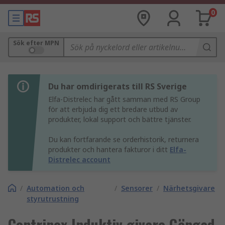
0
Sök efter MPN
Du har omdirigerats till RS Sverige
Elfa-Distrelec har gått samman med RS Group
för att erbjuda dig ett bredare utbud av
produkter, lokal support och bättre tjänster.
Du kan fortfarande se orderhistorik, returnera
produkter och hantera fakturor i ditt
Elfa-
Distrelec account
/
Automation och
/
Sensorer
/
Närhetsgivare
styrutrustning
Contrinex Induktiv givare Gängad