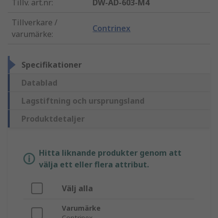
Tillv. art.nr
:
DW-AD-603-M4
Tillverkare /
Contrinex
varumärke
:
Specifikationer
Datablad
Lagstiftning och ursprungsland
Produktdetaljer
Hitta liknande produkter genom att
välja ett eller flera attribut.
Välj alla
Varumärke
Contrinex