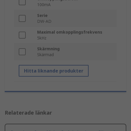
100mA
Serie
DW-AD
Maximal omkopplingsfrekvens
5kHz
Skärmning
Skärmad
Hitta liknande produkter
Relaterade länkar