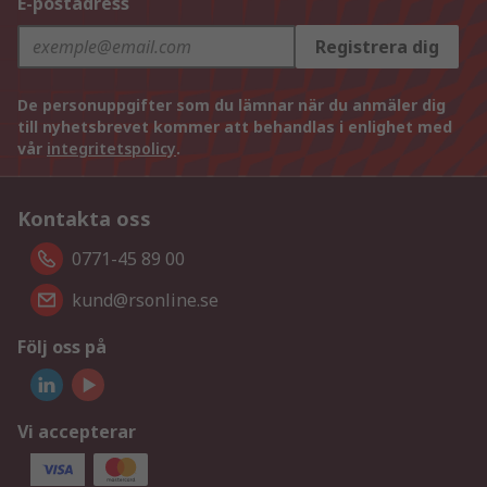
E-postadress
Registrera dig
De personuppgifter som du lämnar när du anmäler dig
till nyhetsbrevet kommer att behandlas i enlighet med
vår
integritetspolicy
.
Kontakta oss
0771-45 89 00
kund@rsonline.se
Följ oss på
Vi accepterar