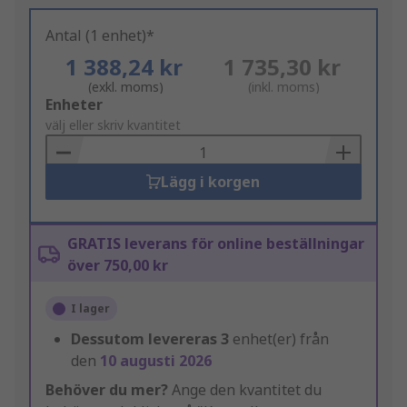
Antal (1 enhet)*
1 388,24 kr
1 735,30 kr
(exkl. moms)
(inkl. moms)
Add
Enheter
to
välj eller skriv kvantitet
Basket
Lägg i korgen
GRATIS leverans för online beställningar
över 750,00 kr
I lager
Dessutom levereras
3
enhet(er) från
den
10 augusti 2026
Behöver du mer?
Ange den kvantitet du