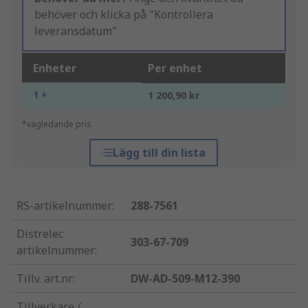
behöver och klicka på "Kontrollera
leveransdatum"
Enheter
Per enhet
1 +
1 200,90 kr
*vägledande pris
Lägg till din lista
RS-artikelnummer
:
288-7561
Distrelec
303-67-709
artikelnummer
:
Tillv. art.nr
:
DW-AD-509-M12-390
Tillverkare /