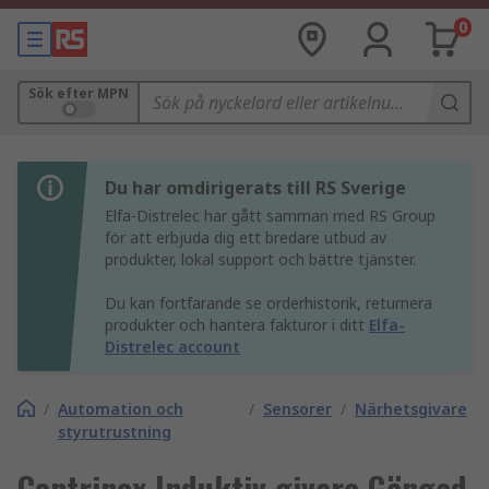
0
Sök efter MPN
Du har omdirigerats till RS Sverige
Elfa-Distrelec har gått samman med RS Group
för att erbjuda dig ett bredare utbud av
produkter, lokal support och bättre tjänster.
Du kan fortfarande se orderhistorik, returnera
produkter och hantera fakturor i ditt
Elfa-
Distrelec account
/
Automation och
/
Sensorer
/
Närhetsgivare
styrutrustning
Contrinex Induktiv givare Gängad