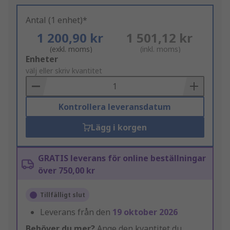
Antal (1 enhet)*
1 200,90 kr
1 501,12 kr
(exkl. moms)
(inkl. moms)
Add
Enheter
to
välj eller skriv kvantitet
Basket
Kontrollera leveransdatum
Lägg i korgen
GRATIS leverans för online beställningar
över 750,00 kr
Tillfälligt slut
Leverans från den
19 oktober 2026
Behöver du mer?
Ange den kvantitet du