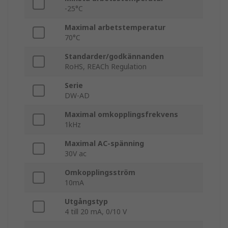
-25°C
Maximal arbetstemperatur
70°C
Standarder/godkännanden
RoHS, REACh Regulation
Serie
DW-AD
Maximal omkopplingsfrekvens
1kHz
Maximal AC-spänning
30V ac
Omkopplingsström
10mA
Utgångstyp
4 till 20 mA, 0/10 V