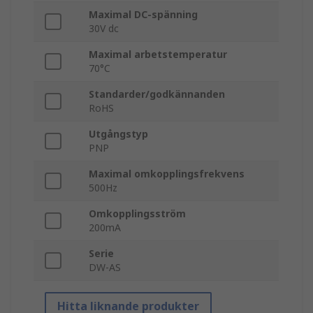
Maximal DC-spänning
30V dc
Maximal arbetstemperatur
70°C
Standarder/godkännanden
RoHS
Utgångstyp
PNP
Maximal omkopplingsfrekvens
500Hz
Omkopplingsström
200mA
Serie
DW-AS
Hitta liknande produkter