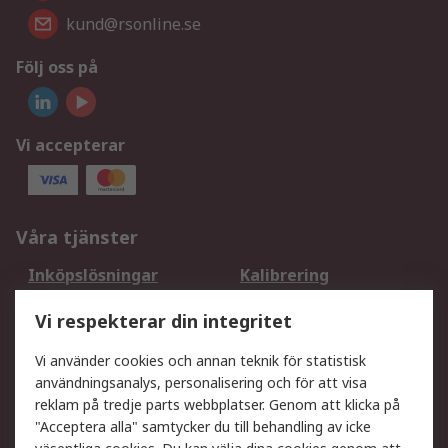
kund@rsonline.se
Följ oss på
Vi accepterar
Våra tjänster
Inköpslösningar
Kalibrering
Utökat sortiment
Oljetestning och analys
Vi respekterar din integritet
DesignSpark
Teknisk Support
Ditt lokala säljteam
Exportlösningar
Vi använder cookies och annan teknik för statistisk
användningsanalys, personalisering och för att visa
reklam på tredje parts webbplatser. Genom att klicka på
Support
"Acceptera alla" samtycker du till behandling av icke
Få hjälp
Retur av varor