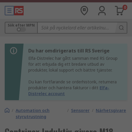
0
Sök efter MPN
Du har omdirigerats till RS Sverige
Elfa-Distrelec har gått samman med RS Group
för att erbjuda dig ett bredare utbud av
produkter, lokal support och bättre tjänster.
Du kan fortfarande se orderhistorik, returnera
produkter och hantera fakturor i ditt
Elfa-
Distrelec account
/
Automation och
/
Sensorer
/
Närhetsgivare
styrutrustning
Contrinex Induktiv givare M18