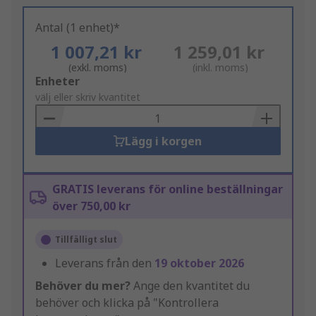
Antal (1 enhet)*
1 007,21 kr
1 259,01 kr
(exkl. moms)
(inkl. moms)
Add
Enheter
to
välj eller skriv kvantitet
Basket
Lägg i korgen
GRATIS leverans för online beställningar
över 750,00 kr
Tillfälligt slut
Leverans från den
19 oktober 2026
Behöver du mer?
Ange den kvantitet du
behöver och klicka på "Kontrollera