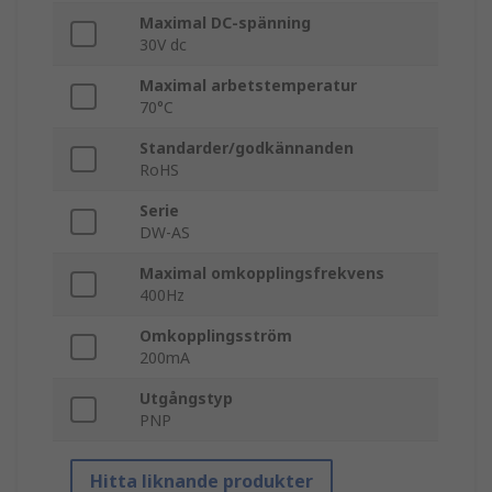
Maximal DC-spänning
30V dc
Maximal arbetstemperatur
70°C
Standarder/godkännanden
RoHS
Serie
DW-AS
Maximal omkopplingsfrekvens
400Hz
Omkopplingsström
200mA
Utgångstyp
PNP
Hitta liknande produkter