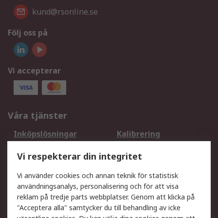
kund@rsonline.se
Följ oss på
Vi accepterar
Våra tjänster
Inköpslösningar
Kalibrering
Utökat sortiment
Oljetestning och analys
Vi respekterar din integritet
DesignSpark
Teknisk Support
Ditt lokala säljteam
Exportlösningar
Vi använder cookies och annan teknik för statistisk
användningsanalys, personalisering och för att visa
reklam på tredje parts webbplatser. Genom att klicka på
Support
"Acceptera alla" samtycker du till behandling av icke
Få hjälp
Retur av varor