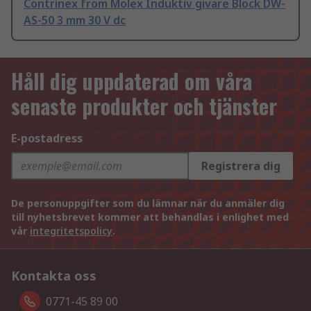
Contrinex from Molex Induktiv givare Block DW-
AS-50 3 mm 30 V dc
Håll dig uppdaterad om våra
senaste produkter och tjänster
E-postadress
Registrera dig
De personuppgifter som du lämnar när du anmäler dig
till nyhetsbrevet kommer att behandlas i enlighet med
vår
integritetspolicy
.
Kontakta oss
0771-45 89 00