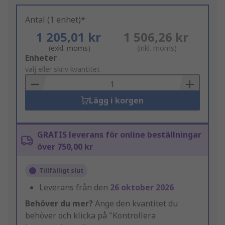
Antal (1 enhet)*
1 205,01 kr
1 506,26 kr
(exkl. moms)
(inkl. moms)
Add
Enheter
to
välj eller skriv kvantitet
Basket
Lägg i korgen
GRATIS leverans för online beställningar
över 750,00 kr
Tillfälligt slut
Leverans från den
26 oktober 2026
Behöver du mer?
Ange den kvantitet du
behöver och klicka på "Kontrollera