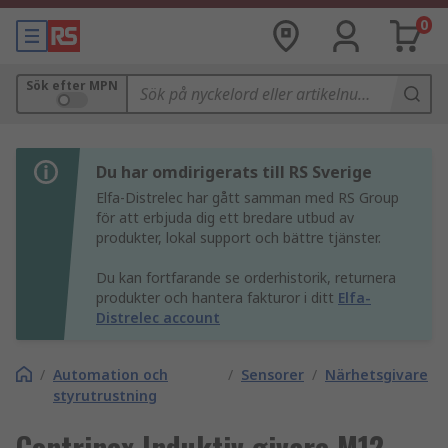
0
Sök efter MPN
Du har omdirigerats till RS Sverige
Elfa-Distrelec har gått samman med RS Group
för att erbjuda dig ett bredare utbud av
produkter, lokal support och bättre tjänster.
Du kan fortfarande se orderhistorik, returnera
produkter och hantera fakturor i ditt
Elfa-
Distrelec account
/
Automation och
/
Sensorer
/
Närhetsgivare
styrutrustning
Contrinex Induktiv givare M12