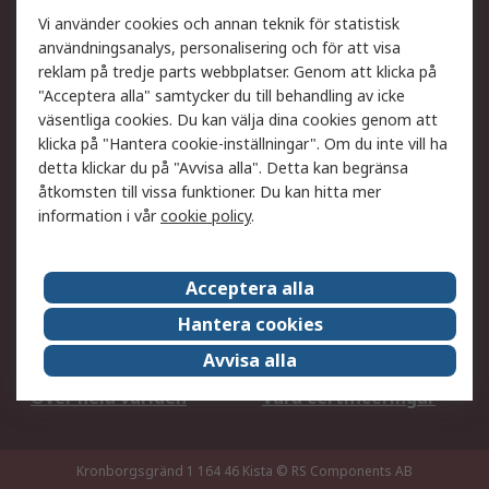
Ditt lokala säljteam
Exportlösningar
Vi använder cookies och annan teknik för statistisk
användningsanalys, personalisering och för att visa
reklam på tredje parts webbplatser. Genom att klicka på
Support
"Acceptera alla" samtycker du till behandling av icke
Få hjälp
Retur av varor
väsentliga cookies. Du kan välja dina cookies genom att
klicka på "Hantera cookie-inställningar". Om du inte vill ha
Leverans
Spåra din order
detta klickar du på "Avvisa alla". Detta kan begränsa
Begär en fakturakopi
Fördelar med RS-konto
åtkomsten till vissa funktioner. Du kan hitta mer
Betalningsalternativ
Okdo
information i vår
cookie policy
.
Om RS
Acceptera alla
Om RS
Försäljningsvillkor
Hantera cookies
Det juridiska
Press Centre
Avvisa alla
Jobba hos RS
ESG
Över hela världen
Våra certificeringar
Kronborgsgränd 1 164 46 Kista
© RS Components AB