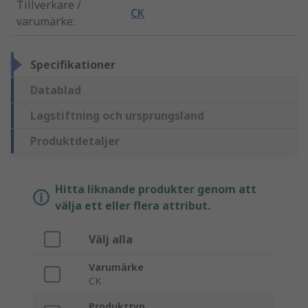
Tillverkare /
CK
varumärke
:
Specifikationer
Datablad
Lagstiftning och ursprungsland
Produktdetaljer
Hitta liknande produkter genom att
välja ett eller flera attribut.
Välj alla
Varumärke
CK
Produkttyp