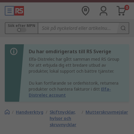
0
Sök efter MPN
Du har omdirigerats till RS Sverige
Elfa-Distrelec har gått samman med RS Group
för att erbjuda dig ett bredare utbud av
produkter, lokal support och bättre tjänster.
Du kan fortfarande se orderhistorik, returnera
produkter och hantera fakturor i ditt
Elfa-
Distrelec account
/
Handverktyg
/
Skiftnycklar,
/
Mutterskruvmejslar
hylsor och
skruvnycklar