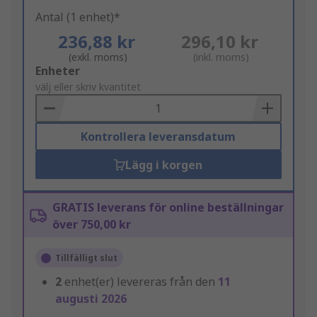
Antal (1 enhet)*
236,88 kr
296,10 kr
(exkl. moms)
(inkl. moms)
Add
Enheter
to
välj eller skriv kvantitet
Basket
Kontrollera leveransdatum
Lägg i korgen
GRATIS leverans för online beställningar
över 750,00 kr
Tillfälligt slut
2
enhet(er) levereras från den
11
augusti 2026