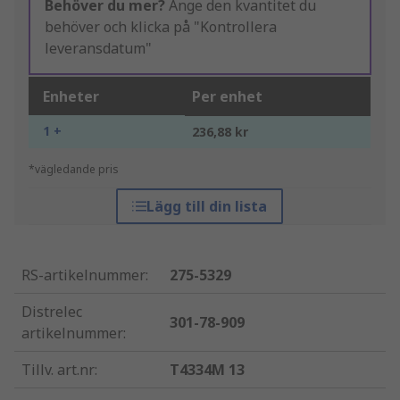
Behöver du mer?
Ange den kvantitet du
behöver och klicka på "Kontrollera
leveransdatum"
Enheter
Per enhet
1 +
236,88 kr
*vägledande pris
Lägg till din lista
RS-artikelnummer
:
275-5329
Distrelec
301-78-909
artikelnummer
:
Tillv. art.nr
:
T4334M 13