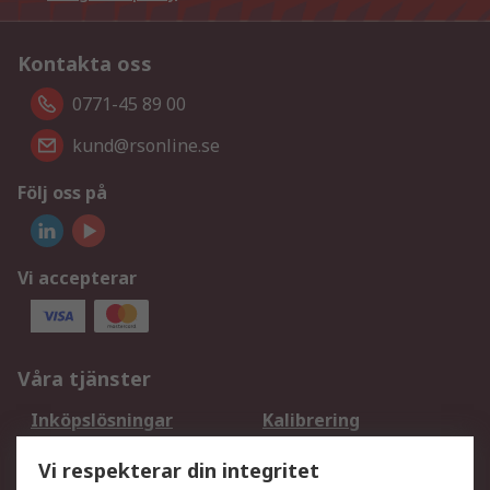
Kontakta oss
0771-45 89 00
kund@rsonline.se
Följ oss på
Vi accepterar
Våra tjänster
Inköpslösningar
Kalibrering
Utökat sortiment
Oljetestning och analys
Vi respekterar din integritet
DesignSpark
Teknisk Support