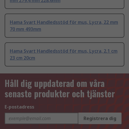
mm 279.4 mm 228.6mm
Hama Svart Handledsstöd för mus, Lycra, 22 mm
70 mm 493mm
Hama Svart Handledsstöd för mus, Lycra, 2.1 cm
23 cm 20cm
Håll dig uppdaterad om våra
senaste produkter och tjänster
E-postadress
Registrera dig