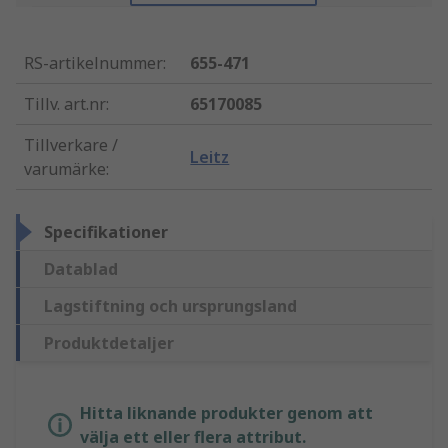
RS-artikelnummer
:
655-471
Tillv. art.nr
:
65170085
Tillverkare /
Leitz
varumärke
:
Specifikationer
Datablad
Lagstiftning och ursprungsland
Produktdetaljer
Hitta liknande produkter genom att
välja ett eller flera attribut.