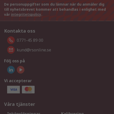
De personuppgifter som du lämnar när du anmäler dig
till nyhetsbrevet kommer att behandlas i enlighet med
vår
integritetspolicy
.
Kontakta oss
0771-45 89 00
kund@rsonline.se
Följ oss på
Vi accepterar
Våra tjänster
Inköpslösningar
Kalibrering