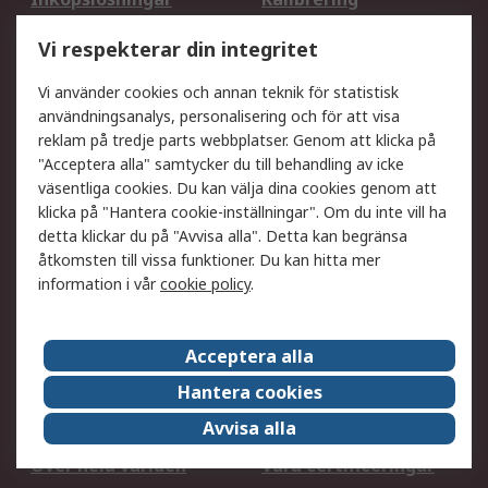
Utökat sortiment
Oljetestning och analys
Vi respekterar din integritet
DesignSpark
Teknisk Support
Ditt lokala säljteam
Exportlösningar
Vi använder cookies och annan teknik för statistisk
användningsanalys, personalisering och för att visa
reklam på tredje parts webbplatser. Genom att klicka på
Support
"Acceptera alla" samtycker du till behandling av icke
Få hjälp
Retur av varor
väsentliga cookies. Du kan välja dina cookies genom att
klicka på "Hantera cookie-inställningar". Om du inte vill ha
Leverans
Spåra din order
detta klickar du på "Avvisa alla". Detta kan begränsa
Begär en fakturakopi
Fördelar med RS-konto
åtkomsten till vissa funktioner. Du kan hitta mer
Betalningsalternativ
Okdo
information i vår
cookie policy
.
Om RS
Acceptera alla
Om RS
Försäljningsvillkor
Hantera cookies
Det juridiska
Press Centre
Avvisa alla
Jobba hos RS
ESG
Över hela världen
Våra certificeringar