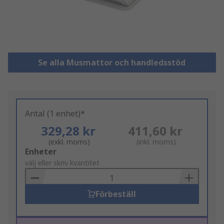
Se alla Musmattor och handledsstöd
Antal (1 enhet)*
329,28 kr
411,60 kr
(exkl. moms)
(inkl. moms)
Add
Enheter
to
välj eller skriv kvantitet
Basket
Förbeställ