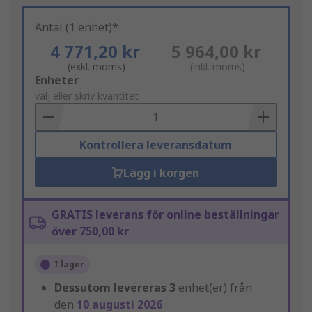
Antal (1 enhet)*
4 771,20 kr
5 964,00 kr
(exkl. moms)
(inkl. moms)
Add
Enheter
to
välj eller skriv kvantitet
Basket
Kontrollera leveransdatum
Lägg i korgen
GRATIS leverans för online beställningar
över 750,00 kr
I lager
Dessutom levereras
3
enhet(er) från
den
10 augusti 2026