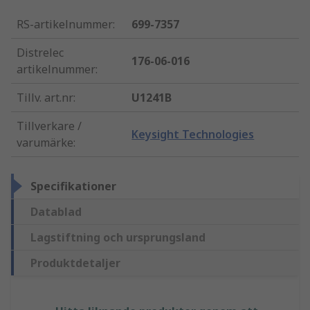
RS-artikelnummer
:
699-7357
Distrelec
176-06-016
artikelnummer
:
Tillv. art.nr
:
U1241B
Tillverkare /
Keysight Technologies
varumärke
:
Specifikationer
Datablad
Lagstiftning och ursprungsland
Produktdetaljer