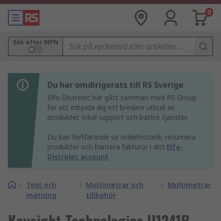
0
Sök efter MPN
Du har omdirigerats till RS Sverige
Elfa-Distrelec har gått samman med RS Group
för att erbjuda dig ett bredare utbud av
produkter, lokal support och bättre tjänster.
Du kan fortfarande se orderhistorik, returnera
produkter och hantera fakturor i ditt
Elfa-
Distrelec account
/
Test och
/
Multimetrar och
/
Multimetrar
mätning
tillbehör
Keysight Technologies U1241B