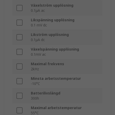
Växelström upplösning
0.1μA ac
Likspänning upplösning
0.1 mV dc
Likström upplösning
0.1μA dc
Växelspänning upplösning
0.1mV ac
Maximal frekvens
2kHz
Minsta arbetsstemperatur
-10°C
Batterilivslängd
300h
Maximal arbetstemperatur
55°C