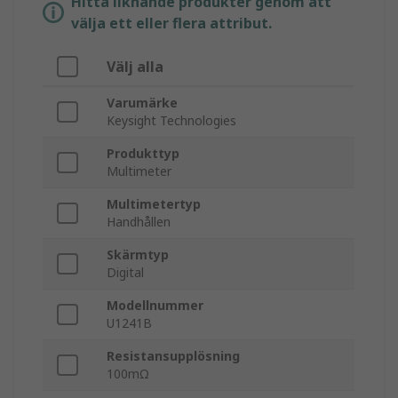
Hitta liknande produkter genom att
välja ett eller flera attribut.
Välj alla
Varumärke
Keysight Technologies
Produkttyp
Multimeter
Multimetertyp
Handhållen
Skärmtyp
Digital
Modellnummer
U1241B
Resistansupplösning
100mΩ