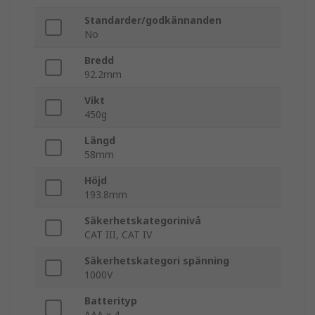
Standarder/godkännanden
No
Bredd
92.2mm
Vikt
450g
Längd
58mm
Höjd
193.8mm
Säkerhetskategorinivå
CAT III, CAT IV
Säkerhetskategori spänning
1000V
Batterityp
AAA x 4