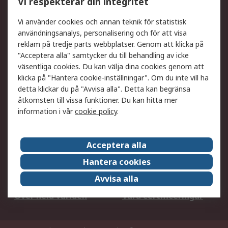
Vi respekterar din integritet
DesignSpark
Teknisk Support
Ditt lokala säljteam
Exportlösningar
Vi använder cookies och annan teknik för statistisk
användningsanalys, personalisering och för att visa
reklam på tredje parts webbplatser. Genom att klicka på
Support
"Acceptera alla" samtycker du till behandling av icke
Få hjälp
Retur av varor
väsentliga cookies. Du kan välja dina cookies genom att
klicka på "Hantera cookie-inställningar". Om du inte vill ha
Leverans
Spåra din order
detta klickar du på "Avvisa alla". Detta kan begränsa
Begär en fakturakopi
Fördelar med RS-konto
åtkomsten till vissa funktioner. Du kan hitta mer
Betalningsalternativ
Okdo
information i vår
cookie policy
.
Om RS
Acceptera alla
Om RS
Försäljningsvillkor
Hantera cookies
Det juridiska
Press Centre
Avvisa alla
Jobba hos RS
ESG
Över hela världen
Våra certificeringar