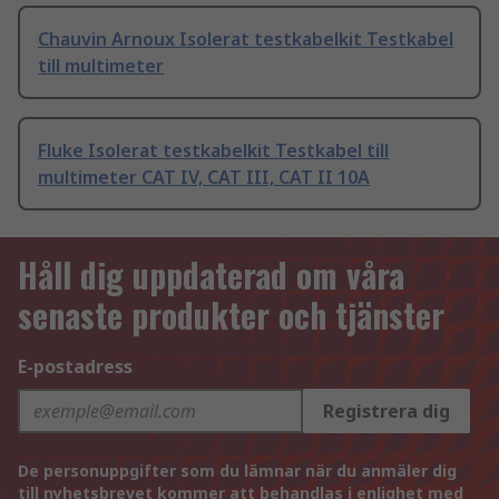
Chauvin Arnoux Isolerat testkabelkit Testkabel
till multimeter
Fluke Isolerat testkabelkit Testkabel till
multimeter CAT IV, CAT III, CAT II 10A
Håll dig uppdaterad om våra
senaste produkter och tjänster
E-postadress
Registrera dig
De personuppgifter som du lämnar när du anmäler dig
till nyhetsbrevet kommer att behandlas i enlighet med