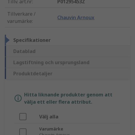
Tillv. art.nr
:
P01295453Z
Tillverkare /
Chauvin Arnoux
varumärke
:
Specifikationer
Datablad
Lagstiftning och ursprungsland
Produktdetaljer
Hitta liknande produkter genom att
välja ett eller flera attribut.
Välj alla
Varumärke
Chauvin Arnoux