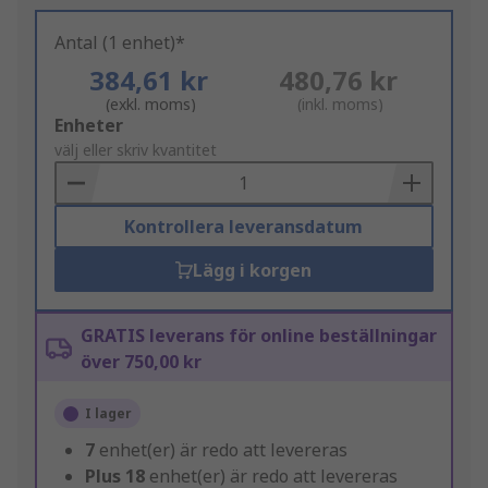
Antal (1 enhet)*
384,61 kr
480,76 kr
(exkl. moms)
(inkl. moms)
Add
Enheter
to
välj eller skriv kvantitet
Basket
Kontrollera leveransdatum
Lägg i korgen
GRATIS leverans för online beställningar
över 750,00 kr
I lager
7
enhet(er) är redo att levereras
Plus
18
enhet(er) är redo att levereras