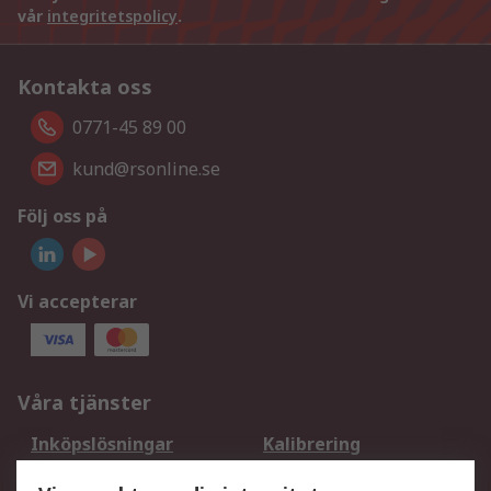
vår
integritetspolicy
.
Kontakta oss
0771-45 89 00
kund@rsonline.se
Följ oss på
Vi accepterar
Våra tjänster
Inköpslösningar
Kalibrering
Utökat sortiment
Oljetestning och analys