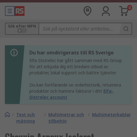
0
Sök efter MPN
Du har omdirigerats till RS Sverige
Elfa-Distrelec har gått samman med RS Group
för att erbjuda dig ett bredare utbud av
produkter, lokal support och bättre tjänster.
Du kan fortfarande se orderhistorik, returnera
produkter och hantera fakturor i ditt
Elfa-
Distrelec account
/
Test och
/
Multimetrar och
/
Multimeterkablar
mätning
tillbehör
Chauvin Arnoux Isolerat