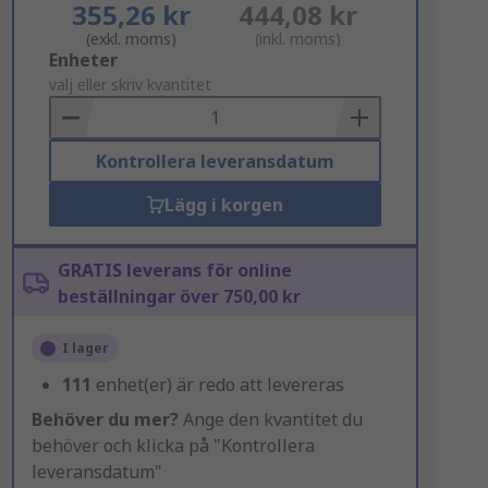
355,26 kr
444,08 kr
(exkl. moms)
(inkl. moms)
Add
Enheter
to
välj eller skriv kvantitet
Basket
Kontrollera leveransdatum
Lägg i korgen
GRATIS leverans för online
beställningar över 750,00 kr
I lager
111
enhet(er) är redo att levereras
Behöver du mer?
Ange den kvantitet du
behöver och klicka på "Kontrollera
leveransdatum"