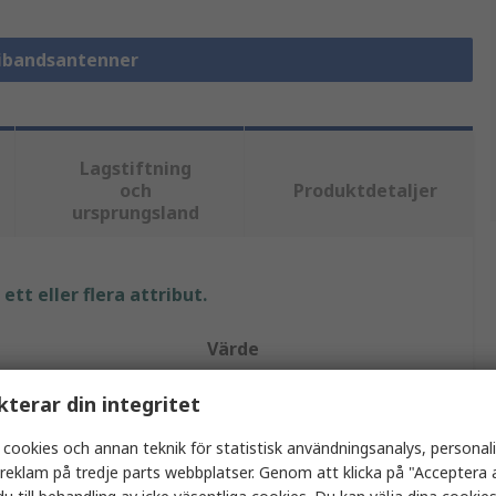
tibandsantenner
Lagstiftning
och
Produktdetaljer
ursprungsland
tt eller flera attribut.
Värde
Taoglas
kterar din integritet
Flerbandsantenn
 cookies och annan teknik för statistisk användningsanalys, personal
a reklam på tredje parts webbplatser. Genom att klicka på "Acceptera a
SMA hane