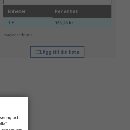
Enheter
Per enhet
1 +
355,26 kr
*vägledande pris
Lägg till din lista
isering och
lla"