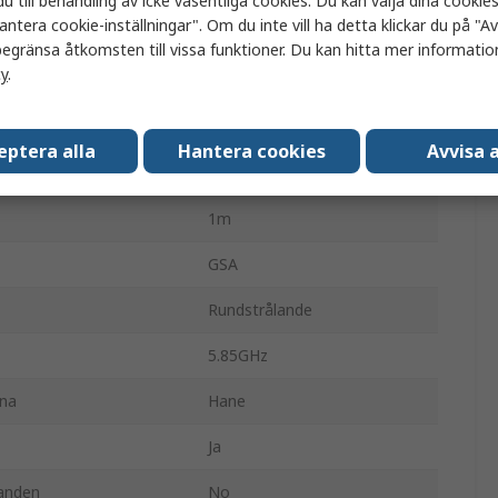
u till behandling av icke väsentliga cookies. Du kan välja dina cooki
antera cookie-inställningar". Om du inte vill ha detta klickar du på "Avv
450MHz
egränsa åtkomsten till vissa funktioner. Du kan hitta mer information
cy
.
6dBi
p
Häftmedel
eptera alla
Hantera cookies
Avvisa a
orm
I-stång
1m
GSA
Rundstrålande
5.85GHz
na
Hane
Ja
anden
No