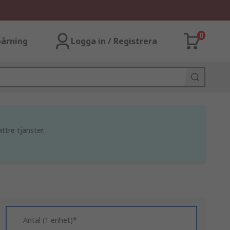
0
årning
Logga in / Registrera
ttre tjänster.
Antal (1 enhet)*