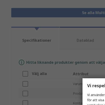
Se alla Mul
Specifikationer
Datablad
Hitta liknande produkter genom att välja e
Välj alla
Attribut
Varumärke
Vi respe
Produkttyp
Vi använder
för att vis
Kontaktdonstyp