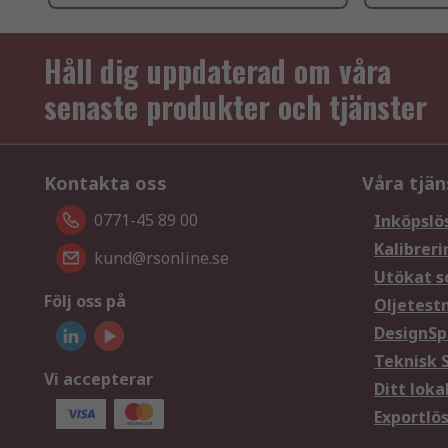
Håll dig uppdaterad om våra
senaste produkter och tjänster
Kontakta oss
Våra tjän
0771-45 89 00
Inköpslö
Kalibreri
kund@rsonline.se
Utökat s
Följ oss på
Oljetest
DesignSp
Teknisk 
Vi accepterar
Ditt loka
Exportlö