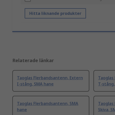
Hitta liknande produkter
Relaterade länkar
Taoglas Flerbandsantenn, Extern
Taoglas
I-stång, SMA hane
T-stång
Taoglas Flerbandsantenn, SMA
Taoglas
hane
Skiva, 