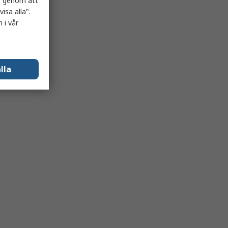
es genom att
isa alla".
 i vår
lla