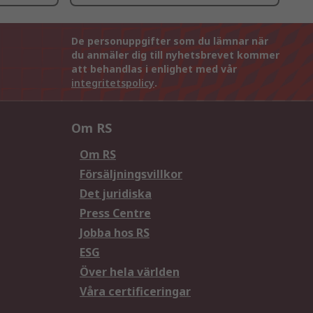
De personuppgifter som du lämnar när
du anmäler dig till nyhetsbrevet kommer
att behandlas i enlighet med vår
integritetspolicy
.
Om RS
Om RS
Försäljningsvillkor
Det juridiska
Press Centre
Jobba hos RS
ESG
Över hela världen
Våra certificeringar