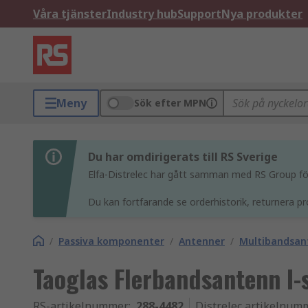
Våra tjänster
Industry hub
Support
Nya produkter
Meny
Sök efter MPN
Du har omdirigerats till RS Sverige
Elfa-Distrelec har gått samman med RS Group för 
Du kan fortfarande se orderhistorik, returnera pr
/
Passiva komponenter
/
Antenner
/
Multibandsan
Taoglas Flerbandsantenn I
RS-artikelnummer
:
288-4482
Distrelec artikelnum