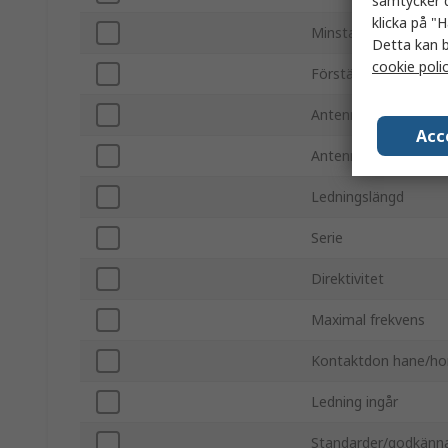
samtycker d
klicka på "H
Minsta frekvens
Detta kan b
cookie poli
Förstärkning
Antennmonteringsty
Acc
Antennens fysiska f
Ledningslängd
Serie
Direktivitet
Maximal frekvens
Kontaktdon hane/ho
Ledning ingår
Standarder/godkänn