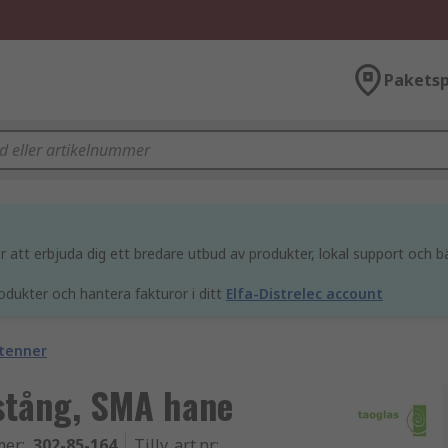
Paketsp
att erbjuda dig ett bredare utbud av produkter, lokal support och bä
odukter och hantera fakturor i ditt
Elfa-Distrelec account
tenner
-stång, SMA hane
mer
:
302-85-164
Tillv. art.nr
: