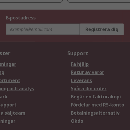
E-postadress
Registrera dig
ster
Support
sningar
Få hjälp
ng
Retur av varor
ortiment
Leverans
ning och analys
Spåra din order
ark
Begär en fakturakopi
Support
Fördelar med RS-konto
la säljteam
Betalningsalternativ
sningar
Okdo