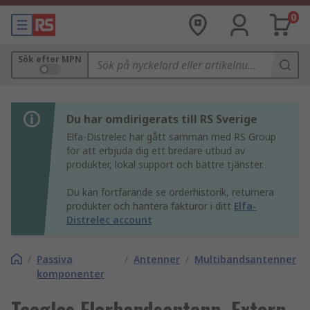
0
Sök efter MPN
Du har omdirigerats till RS Sverige
Elfa-Distrelec har gått samman med RS Group
för att erbjuda dig ett bredare utbud av
produkter, lokal support och bättre tjänster.
Du kan fortfarande se orderhistorik, returnera
produkter och hantera fakturor i ditt
Elfa-
Distrelec account
/
Passiva
/
Antenner
/
Multibandsantenner
komponenter
Taoglas Flerbandsantenn, Extern