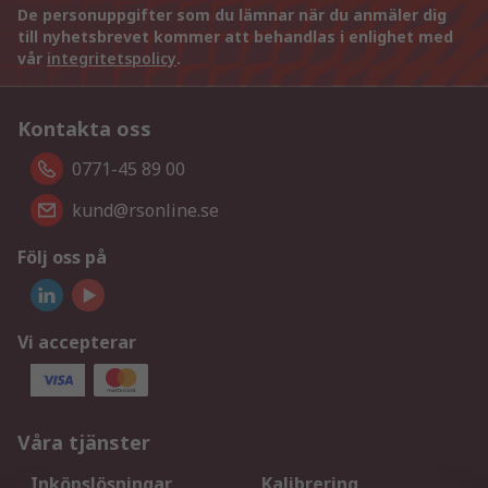
De personuppgifter som du lämnar när du anmäler dig
till nyhetsbrevet kommer att behandlas i enlighet med
vår
integritetspolicy
.
Kontakta oss
0771-45 89 00
kund@rsonline.se
Följ oss på
Vi accepterar
Våra tjänster
Inköpslösningar
Kalibrering