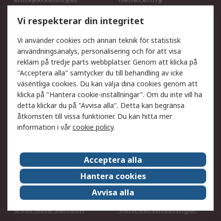
Utökat sortiment
Oljetestning och analys
Vi respekterar din integritet
DesignSpark
Teknisk Support
Ditt lokala säljteam
Exportlösningar
Vi använder cookies och annan teknik för statistisk
användningsanalys, personalisering och för att visa
reklam på tredje parts webbplatser. Genom att klicka på
Support
"Acceptera alla" samtycker du till behandling av icke
Få hjälp
Retur av varor
väsentliga cookies. Du kan välja dina cookies genom att
klicka på "Hantera cookie-inställningar". Om du inte vill ha
Leverans
Spåra din order
detta klickar du på "Avvisa alla". Detta kan begränsa
Begär en fakturakopi
Fördelar med RS-konto
åtkomsten till vissa funktioner. Du kan hitta mer
Betalningsalternativ
Okdo
information i vår
cookie policy
.
Om RS
Acceptera alla
Om RS
Försäljningsvillkor
Hantera cookies
Det juridiska
Press Centre
Avvisa alla
Jobba hos RS
ESG
Över hela världen
Våra certificeringar