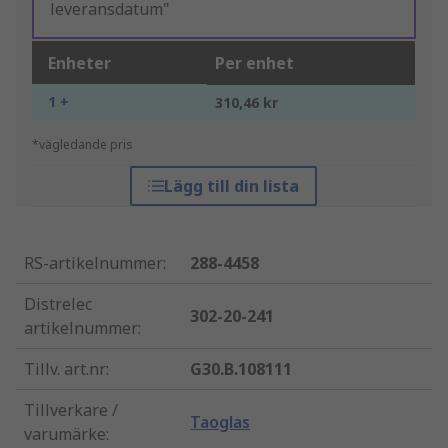
leveransdatum"
Enheter
Per enhet
1 +
310,46 kr
*vägledande pris
Lägg till din lista
RS-artikelnummer
:
288-4458
Distrelec
302-20-241
artikelnummer
:
Tillv. art.nr
:
G30.B.108111
Tillverkare /
Taoglas
varumärke
: