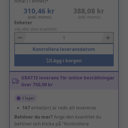
Antal (1 enhet)*
310,46 kr
388,08 kr
(exkl. moms)
(inkl. moms)
Add
Enheter
to
välj eller skriv kvantitet
Basket
Kontrollera leveransdatum
Lägg i korgen
GRATIS leverans för online beställningar
över 750,00 kr
I lager
167
enhet(er) är redo att levereras
Behöver du mer?
Ange den kvantitet du
behöver och klicka på "Kontrollera