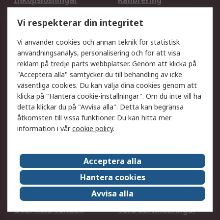
Inköpslösningar
Kalibrering
Utökat sortiment
Oljetestning och analys
Vi respekterar din integritet
DesignSpark
Teknisk Support
Ditt lokala säljteam
Exportlösningar
Vi använder cookies och annan teknik för statistisk
användningsanalys, personalisering och för att visa
reklam på tredje parts webbplatser. Genom att klicka på
Support
"Acceptera alla" samtycker du till behandling av icke
Få hjälp
Retur av varor
väsentliga cookies. Du kan välja dina cookies genom att
klicka på "Hantera cookie-inställningar". Om du inte vill ha
Leverans
Spåra din order
detta klickar du på "Avvisa alla". Detta kan begränsa
Begär en fakturakopi
Fördelar med RS-konto
åtkomsten till vissa funktioner. Du kan hitta mer
Betalningsalternativ
Okdo
information i vår
cookie policy
.
Om RS
Acceptera alla
Om RS
Försäljningsvillkor
Hantera cookies
Det juridiska
Press Centre
Avvisa alla
Jobba hos RS
ESG
Över hela världen
Våra certificeringar