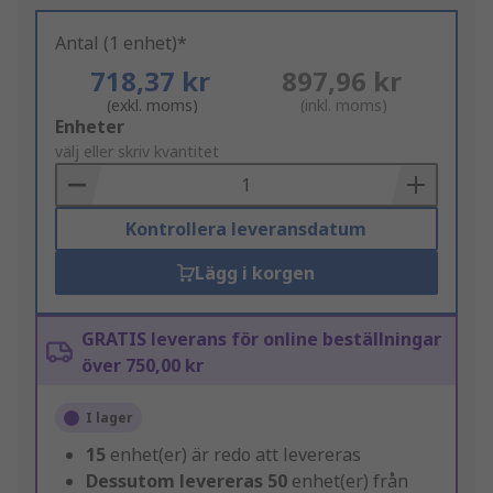
Antal (1 enhet)*
718,37 kr
897,96 kr
(exkl. moms)
(inkl. moms)
Add
Enheter
to
välj eller skriv kvantitet
Basket
Kontrollera leveransdatum
Lägg i korgen
GRATIS leverans för online beställningar
över 750,00 kr
I lager
15
enhet(er) är redo att levereras
Dessutom levereras
50
enhet(er) från