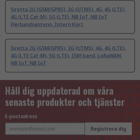
Siretta 2G (GSM/GPRS), 3G (UTMS), 4G, 4G (LTE),
4G (LTE Cat-M), 5G (LTE), NB IoT, NB IoT
Flerbandsantenn, Intern Kort,
Siretta 2G (GSM/GPRS), 3G (UTMS), 4G, 4G (LTE),
4G (LTE Cat-M), 5G (LTE), ISM-band, LoRaWAN,
NB IoT, NB IoT
Håll dig uppdaterad om våra
senaste produkter och tjänster
E-postadress
Registrera dig