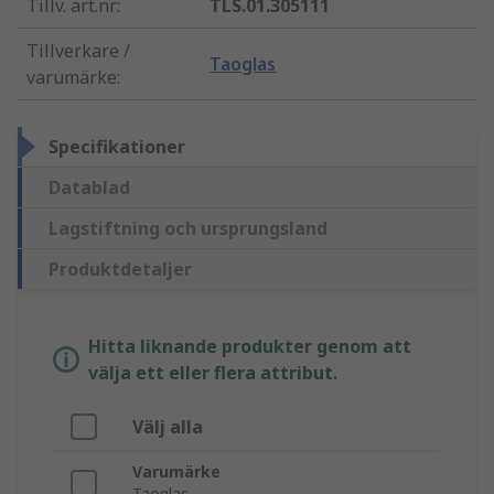
Tillv. art.nr
:
TLS.01.305111
Tillverkare /
Taoglas
varumärke
:
Specifikationer
Datablad
Lagstiftning och ursprungsland
Produktdetaljer
Hitta liknande produkter genom att
välja ett eller flera attribut.
Välj alla
Varumärke
Taoglas