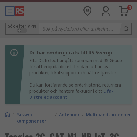
0
Sök efter MPN
Du har omdirigerats till RS Sverige
Elfa-Distrelec har gått samman med RS Group
för att erbjuda dig ett bredare utbud av
produkter, lokal support och bättre tjänster.
Du kan fortfarande se orderhistorik, returnera
produkter och hantera fakturor i ditt
Elfa-
Distrelec account
/
Passiva
/
Antenner
/
Multibandsantenner
komponenter
Taoglas 2G, CAT-M1, NB IoT, 3G,