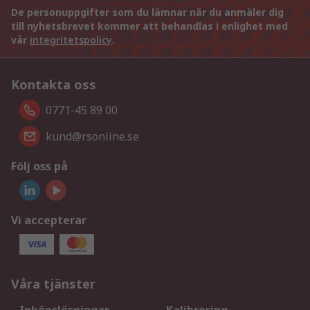
De personuppgifter som du lämnar när du anmäler dig
till nyhetsbrevet kommer att behandlas i enlighet med
vår
integritetspolicy
.
Kontakta oss
0771-45 89 00
kund@rsonline.se
Följ oss på
Vi accepterar
Våra tjänster