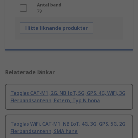
Antal band
79
Hitta liknande produkter
Relaterade länkar
Taoglas CAT-M1, 2G, NB IoT, 5G, GPS, 4G, WiFi, 3G
Flerbandsantenn, Extern, Typ N hona
Taoglas WiFi, CAT-M1, NB IoT, 4G, 3G, GPS, 5G, 2G
Flerbandsantenn, SMA hane