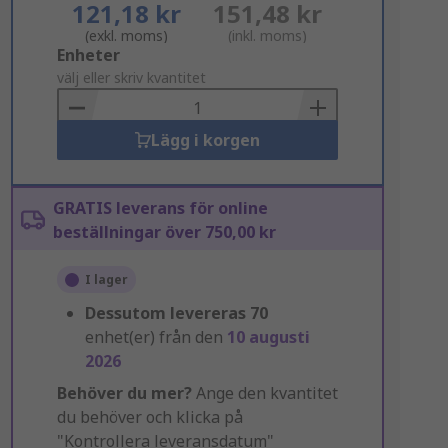
121,18 kr
151,48 kr
(exkl. moms)
(inkl. moms)
Add
Enheter
to
välj eller skriv kvantitet
Basket
Lägg i korgen
GRATIS leverans för online
beställningar över 750,00 kr
I lager
Dessutom levereras
70
enhet(er) från den
10 augusti
2026
Behöver du mer?
Ange den kvantitet
du behöver och klicka på
"Kontrollera leveransdatum"