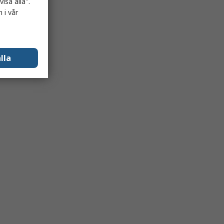
isa alla".
 i vår
lla