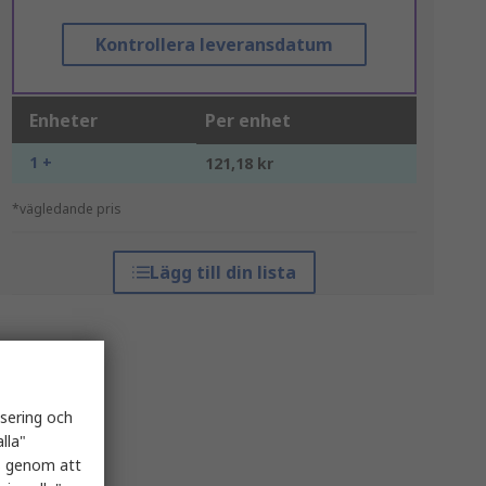
Kontrollera leveransdatum
Enheter
Per enhet
1 +
121,18 kr
*vägledande pris
Lägg till din lista
isering och
lla"
es genom att