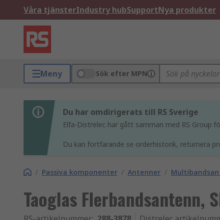
Våra tjänster
Industry hub
Support
Nya produkter
Meny
Sök efter MPN
Du har omdirigerats till RS Sverige
Elfa-Distrelec har gått samman med RS Group för 
Du kan fortfarande se orderhistorik, returnera pr
/
Passiva komponenter
/
Antenner
/
Multibandsan
Taoglas Flerbandsantenn, 
RS-artikelnummer
:
288-3878
Distrelec artikelnum