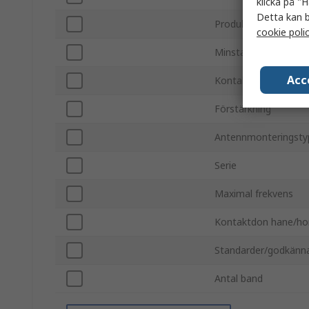
klicka på "H
Detta kan b
Produkttyp
cookie poli
Minsta frekvens
Acc
Kontaktdonstyp
Förstärkning
Antennmonteringsty
Serie
Maximal frekvens
Kontaktdon hane/ho
Standarder/godkänn
Antal band