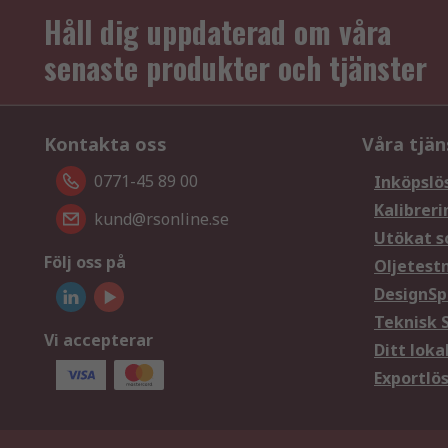
Håll dig uppdaterad om våra
senaste produkter och tjänster
Kontakta oss
Våra tjän
0771-45 89 00
Inköpslö
Kalibreri
kund@rsonline.se
Utökat s
Följ oss på
Oljetest
DesignSp
Teknisk 
Vi accepterar
Ditt loka
Exportlö