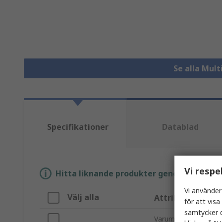
Se alla Mul
Specifikationer
Datablad
Vi respe
Hitta liknande produkter genom att välja e
Vi använder
Välj alla
Attribut
för att vis
samtycker d
Varumärke