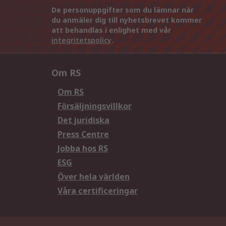
De personuppgifter som du lämnar när
du anmäler dig till nyhetsbrevet kommer
att behandlas i enlighet med vår
integritetspolicy
.
Om RS
Om RS
Försäljningsvillkor
Det juridiska
Press Centre
Jobba hos RS
ESG
Över hela världen
Våra certificeringar