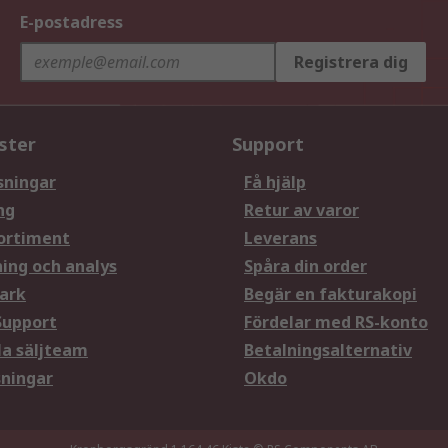
E-postadress
Registrera dig
ster
Support
sningar
Få hjälp
ng
Retur av varor
ortiment
Leverans
ning och analys
Spåra din order
ark
Begär en fakturakopi
Support
Fördelar med RS-konto
la säljteam
Betalningsalternativ
sningar
Okdo