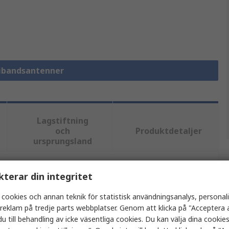
tibandsantenner
Lagstiftning
och
Produktdetaljer
ursprungsland
kterar din integritet
tt eller flera attribut.
 cookies och annan teknik för statistisk användningsanalys, personal
Värde
a reklam på tredje parts webbplatser. Genom att klicka på "Acceptera a
u till behandling av icke väsentliga cookies. Du kan välja dina cooki
Taoglas