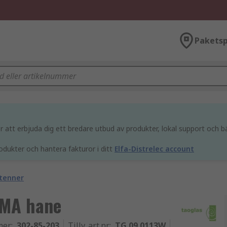
Paketsp
att erbjuda dig ett bredare utbud av produkter, lokal support och bä
odukter och hantera fakturor i ditt
Elfa-Distrelec account
tenner
SMA hane
mer
:
302-85-203
Tillv. art.nr
:
TG.09.0113W