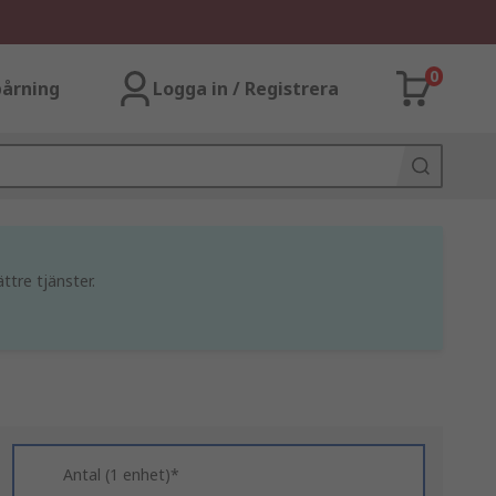
0
årning
Logga in / Registrera
ttre tjänster.
Antal (1 enhet)*