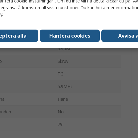
antera cookie-inställningar". Om du inte vill ha detta klickar du på "Avv
egränsa åtkomsten till vissa funktioner. Du kan hitta mer information
Flerbandsantenn
cy
.
1.71MHz
eptera alla
Hantera cookies
Avvisa a
SMA hane
5.9dBi
p
Skruv
TG
5.9MHz
na
Hane
anden
No
79