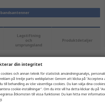
tibandsantenner
Lagstiftning
och
Produktdetaljer
ursprungsland
tt eller flera attribut.
kterar din integritet
 cookies och annan teknik för statistisk användningsanalys, personal
Värde
a reklam på tredje parts webbplatser. Genom att klicka på "Acceptera a
u till behandling av icke väsentliga cookies. Du kan välja dina cooki
Weidmüller
antera cookie-inställningar". Om du inte vill ha detta klickar du på "Avv
Flerbandsantenn
egränsa åtkomsten till vissa funktioner. Du kan hitta mer information
cy
.
5G