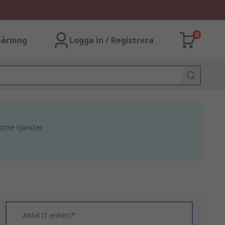
0
årning
Logga in / Registrera
ttre tjänster.
Antal (1 enhet)*