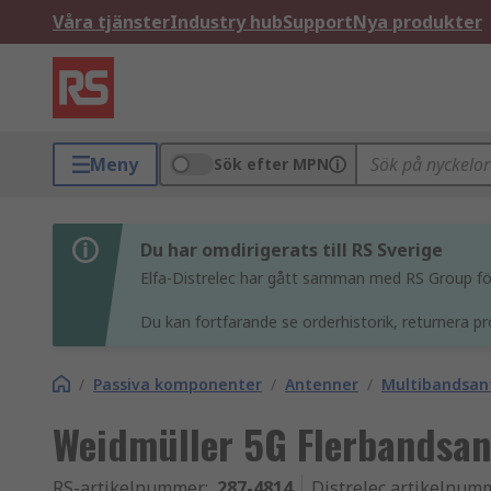
Våra tjänster
Industry hub
Support
Nya produkter
Meny
Sök efter MPN
Du har omdirigerats till RS Sverige
Elfa-Distrelec har gått samman med RS Group för 
Du kan fortfarande se orderhistorik, returnera pr
/
Passiva komponenter
/
Antenner
/
Multibandsan
Weidmüller 5G Flerbandsa
RS-artikelnummer
:
287-4814
Distrelec artikelnum