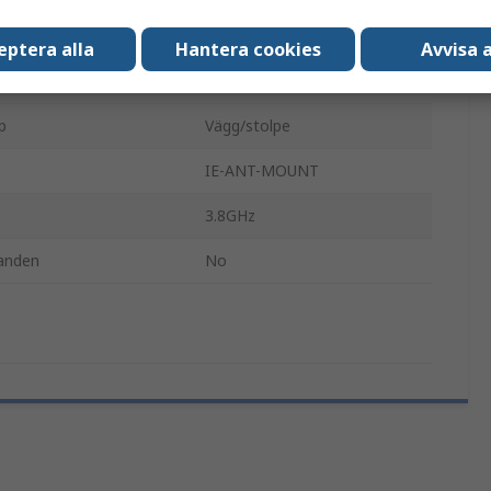
1.7Hz
eptera alla
Hantera cookies
Avvisa a
6GHz
p
Vägg/stolpe
IE-ANT-MOUNT
3.8GHz
anden
No