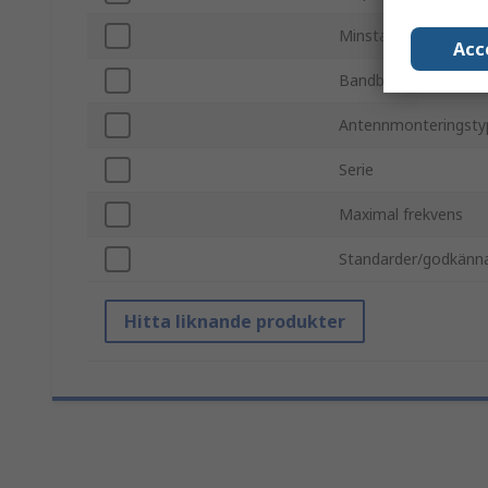
Minsta frekvens
Acc
Bandbredd
Antennmonteringsty
Serie
Maximal frekvens
Standarder/godkänn
Hitta liknande produkter