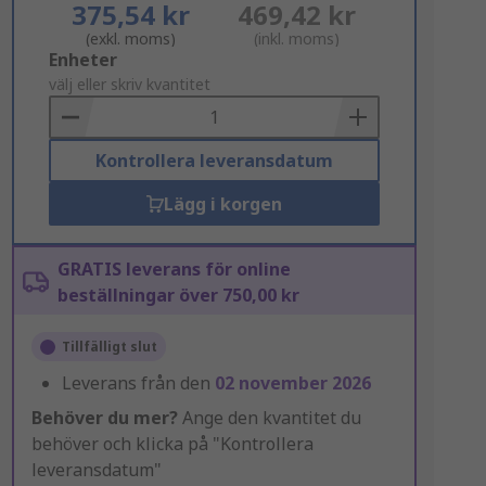
375,54 kr
469,42 kr
(exkl. moms)
(inkl. moms)
Add
Enheter
to
välj eller skriv kvantitet
Basket
Kontrollera leveransdatum
Lägg i korgen
GRATIS leverans för online
beställningar över 750,00 kr
Tillfälligt slut
Leverans från den
02 november 2026
Behöver du mer?
Ange den kvantitet du
behöver och klicka på "Kontrollera
leveransdatum"