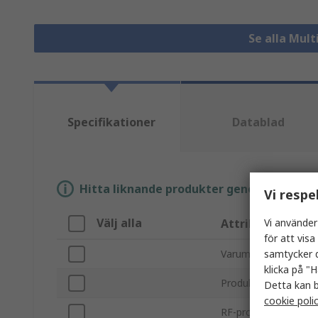
Se alla Mul
Specifikationer
Datablad
Hitta liknande produkter genom att välja e
Vi respe
Välj alla
Vi använder
Attribut
för att vis
samtycker d
Varumärke
klicka på "H
Produkttyp
Detta kan b
cookie poli
RF-protokoll