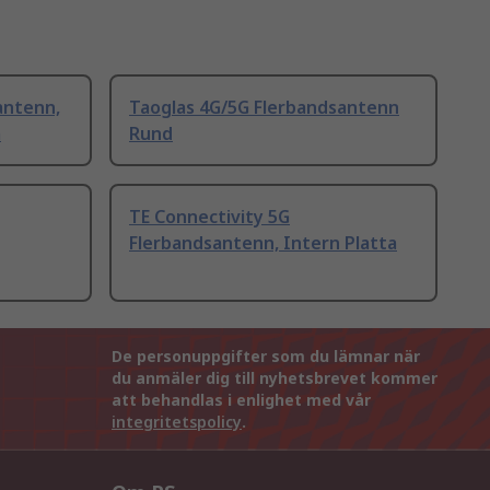
antenn,
Taoglas 4G/5G Flerbandsantenn
a
Rund
TE Connectivity 5G
Flerbandsantenn, Intern Platta
De personuppgifter som du lämnar när
du anmäler dig till nyhetsbrevet kommer
att behandlas i enlighet med vår
integritetspolicy
.