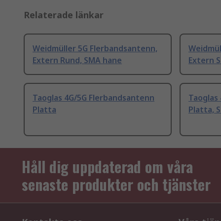
Relaterade länkar
Weidmüller 5G Flerbandsantenn,
Weidmül
Extern Rund, SMA hane
Extern 
Taoglas 4G/5G Flerbandsantenn
Taoglas
Platta
Platta, 
Håll dig uppdaterad om våra
senaste produkter och tjänster