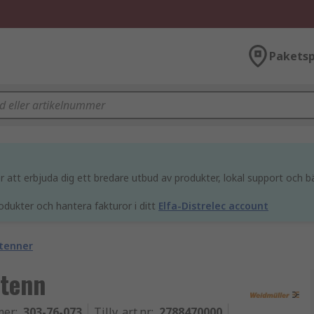
Paketsp
att erbjuda dig ett bredare utbud av produkter, lokal support och bä
odukter och hantera fakturor i ditt
Elfa-Distrelec account
tenner
ntenn
mer
:
303-76-073
Tillv. art.nr
:
2788470000