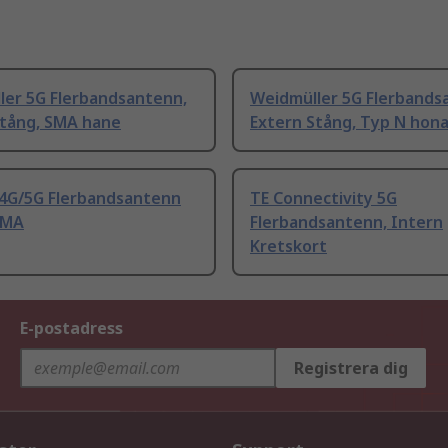
ler 5G Flerbandsantenn,
Weidmüller 5G Flerbands
Stång, SMA hane
Extern Stång, Typ N hon
 4G/5G Flerbandsantenn
TE Connectivity 5G
SMA
Flerbandsantenn, Intern
Kretskort
E-postadress
Registrera dig