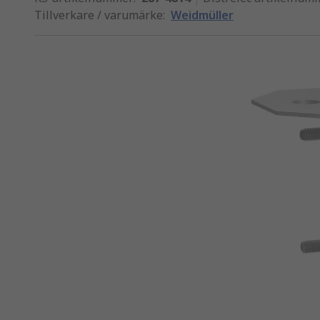
Tillverkare / varumärke
:
Weidmüller