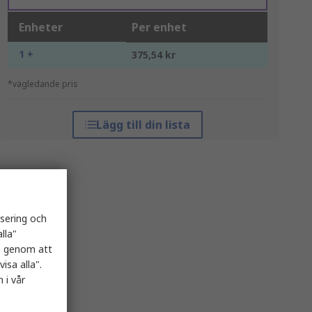
Enheter
Per enhet
1 +
375,54 kr
*vägledande pris
Lägg till din lista
isering och
lla"
es genom att
isa alla".
 i vår