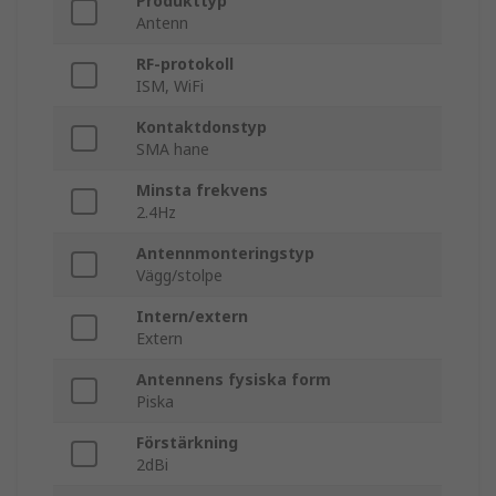
Produkttyp
Antenn
RF-protokoll
ISM, WiFi
Kontaktdonstyp
SMA hane
Minsta frekvens
2.4Hz
Antennmonteringstyp
Vägg/stolpe
Intern/extern
Extern
Antennens fysiska form
Piska
Förstärkning
2dBi