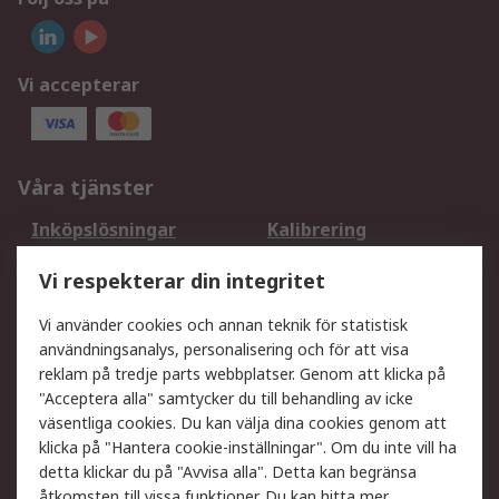
Vi accepterar
Våra tjänster
Inköpslösningar
Kalibrering
Utökat sortiment
Oljetestning och analys
Vi respekterar din integritet
DesignSpark
Teknisk Support
Ditt lokala säljteam
Exportlösningar
Vi använder cookies och annan teknik för statistisk
användningsanalys, personalisering och för att visa
reklam på tredje parts webbplatser. Genom att klicka på
Support
"Acceptera alla" samtycker du till behandling av icke
Få hjälp
Retur av varor
väsentliga cookies. Du kan välja dina cookies genom att
klicka på "Hantera cookie-inställningar". Om du inte vill ha
Leverans
Spåra din order
detta klickar du på "Avvisa alla". Detta kan begränsa
Begär en fakturakopi
Fördelar med RS-konto
åtkomsten till vissa funktioner. Du kan hitta mer