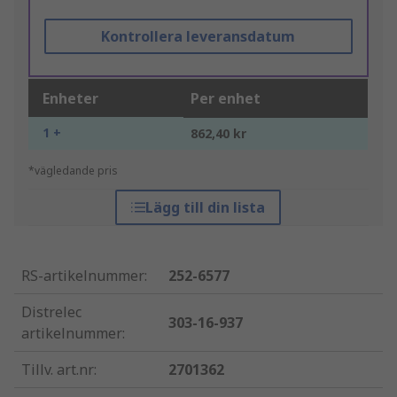
Kontrollera leveransdatum
Enheter
Per enhet
1 +
862,40 kr
*vägledande pris
Lägg till din lista
RS-artikelnummer
:
252-6577
Distrelec
303-16-937
artikelnummer
:
Tillv. art.nr
:
2701362