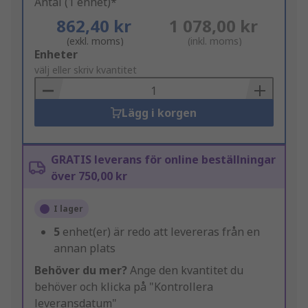
Antal (1 enhet)*
862,40 kr
1 078,00 kr
(exkl. moms)
(inkl. moms)
Add
Enheter
to
välj eller skriv kvantitet
Basket
Lägg i korgen
GRATIS leverans för online beställningar
över 750,00 kr
I lager
5
enhet(er) är redo att levereras från en
annan plats
Behöver du mer?
Ange den kvantitet du
behöver och klicka på "Kontrollera
leveransdatum"