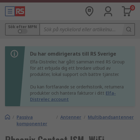
0
Sök efter MPN
Du har omdirigerats till RS Sverige
Elfa-Distrelec har gått samman med RS Group
för att erbjuda dig ett bredare utbud av
produkter, lokal support och bättre tjänster.
Du kan fortfarande se orderhistorik, returnera
produkter och hantera fakturor i ditt
Elfa-
Distrelec account
/
Passiva
/
Antenner
/
Multibandsantenner
komponenter
Phoenix Contact ISM, WiFi